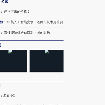
新名家
：
停不下来的价格？
恒
：
中美人工智能竞争：道路比技术更重要
：
海外能源供给缺口对中国的影响
”还是“人道危
湖北宜昌局部短时降雨
哈尔滨遭遇短时极端强降
频
撕裂西班牙
128毫米 紧急转移近
雨 3小时累计雨量超80毫
秘鲁纳斯
4000人
米
13人遇难
进第四届链博
【商旅对话】华住集团
技“链”接产
【特别呈现】寻找100种
CFO：不靠规模取胜，华
【特别呈
客
有意思的生活方式·第三对
住三大增长引擎是什么？
有意思的
：
多看少动