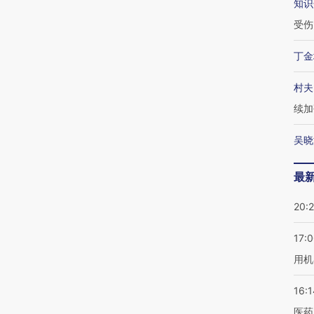
知识
受伤
丁金
村夫
续加
吴晓
最
20:
17:
用机
16:1
医药