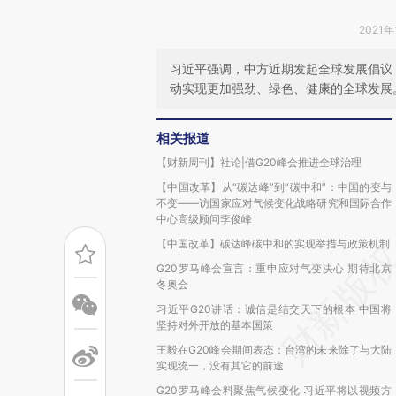
2021年
习近平强调，中方近期发起全球发展倡议
动实现更加强劲、绿色、健康的全球发展
相关报道
【财新周刊】社论|借G20峰会推进全球治理
【中国改革】从“碳达峰”到“碳中和”：中国的变与
不变——访国家应对气候变化战略研究和国际合作
中心高级顾问李俊峰
【中国改革】碳达峰碳中和的实现举措与政策机制
G20罗马峰会宣言：重申应对气变决心 期待北京
冬奥会
习近平G20讲话：诚信是结交天下的根本 中国将
坚持对外开放的基本国策
王毅在G20峰会期间表态：台湾的未来除了与大陆
实现统一，没有其它的前途
G20罗马峰会料聚焦气候变化 习近平将以视频方