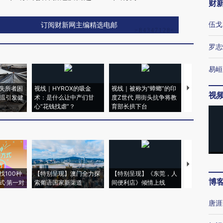
财
伍戈
订阅财新网主编精选电邮
罗志
易峘
失所者困
视线｜HYROX的吸金
视线｜被称为“蟑螂”的印
视线｜“入侵
视
高温引发健
术：是什么让中产们甘
度Z世代 用街头抗争将教
机”？难民潮
心“花钱找虐”？
育部长拱下台
飞地休达
【推广】走
找100种
【特别呈现】澳门全力探
【特别呈现】《东莞，人
会，让数智科
博
式·第一对
索葡语国家新渠道
间便利店》倾情上线
业
唐涯