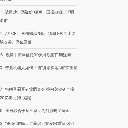
1
被爆炒、高溢价 QDII、国投白银LOF明
退市
4
7月CPI、PPI同比均低于预期 PPI同比结
续改善、高位回落
46
观势｜离岸信托90天补税窗口期疑问
00
普渡机器人如何平衡“脚踏实地”与“仰望星
？
57
特朗普召开矿业圆桌会 拟向关键矿产投
20亿美元(含视频)
09
美日联合干预汇率，为何影响了黄金
32
“90后”农民工讨薪涉刑案发回重审 因部