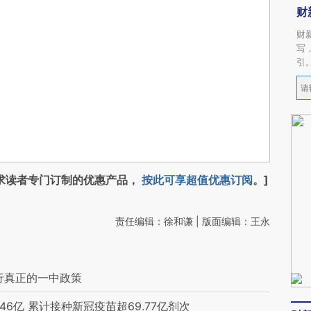
财
财
写
引
求读者专门订制的优惠产品，
按此可享超值优惠订阅
。]
责任编辑：徐和谦 | 版面编辑：王永
行真正的一中政策
6亿 累计接种新冠疫苗超69.77亿剂次