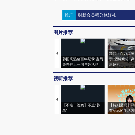
推广
财新会员积分兑好礼
图片推荐
加沙上百万流离
韩国高温创百年纪录 当局
于“塑料烤箱” 
警告停止一切户外活动
康危机
视听推荐
【不唯一答案】不止“养
【特别呈现】寻
老”
有意思的生活方