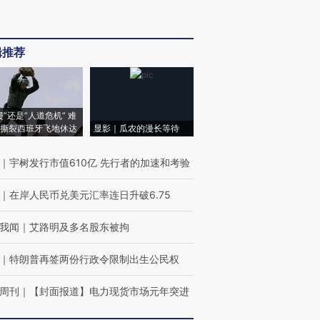
辑推荐
侵”还是“人道危机” 难
撕裂西班牙飞地休达
显影｜瓜农的漫长等待
｜
宇树发行市值610亿 先行者的加速和考验
｜
在岸人民币兑美元汇率连日升破6.75
我闻
｜
艾路明及多名股东被拘
｜
特朗普再签两份行政令限制出生公民权
周刊
｜
【封面报道】电力现货市场元年突进