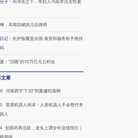
分子
：
AI冲击之下，年轻人与高学历女性更
坤
：
耳闻目睹的几位律师
日记
：
长护险覆盖全国 筹资和服务给予将持
码
波
：
“沉睡”的10万亿元公积金
新文章
26
河南西平“7.30”刑案嫌犯落网
00
普渡机器人张涛：人形机器人不会替代专
器人
4
创新药再活跃，龙头上调全年业绩指引｜
股周报