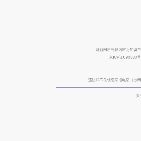
财新网所刊载内容之知识产
京ICP证090880号
违法和不良信息举报电话（涉网络暴力有
关