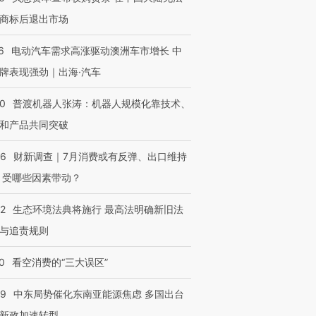
商标后退出市场
6
电动汽车需求高涨驱动澳洲车市增长 中
牌表现强劲｜出海·汽车
00
普渡机器人张涛：机器人规模化靠技术、
和产品共同突破
56
财新调查｜7月消费或有反弹、出口维持
 受哪些因素带动？
42
生态环境法典将施行 最高法明确新旧法
与追责规则
0
看空消费的“三大误区”
59
中东局势催化东南亚能源焦虑 多国出台
新政加速转型