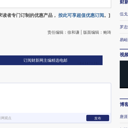
财
伍戈
求读者专门订制的优惠产品，
按此可享超值优惠订阅
。]
罗志
责任编辑：徐和谦 | 版面编辑：鲍琦
易峘
视
订阅财新网主编精选电邮
博
唐涯
新网观点
发布