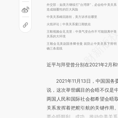
外交部：如美方继续打“台湾牌”，必会给中美关系
造成颠覆性的巨大风险
中美关系峰回路转，美方诉求在哪里
火线评论｜中美关系窗口期犹在
王毅视频会见克里：中美气变合作不可能脱离中美
关系的大环境
王毅会见美副国务卿舍曼 就防止中美关系下滑明
确三条底线
近平与拜登曾分别在2021年2月
2021年11月13日，中国国
说，这次举世瞩目的会晤不仅是
两国人民和国际社会都希望会晤
关系发挥着把舵引航的关键作用
要会晤顺利、成功，推动中美关系