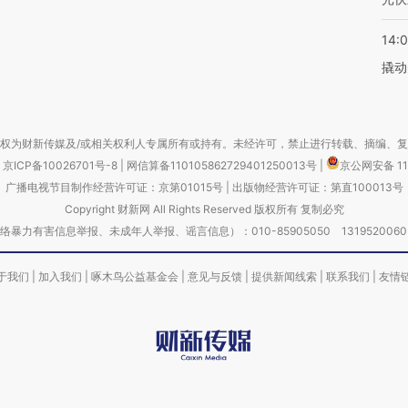
14:
撬动
权为财新传媒及/或相关权利人专属所有或持有。未经许可，禁止进行转载、摘编、
京ICP备10026701号-8
|
网信算备110105862729401250013号
|
京公网安备 11
广播电视节目制作经营许可证：京第01015号
|
出版物经营许可证：第直100013号
Copyright 财新网 All Rights Reserved 版权所有 复制必究
害信息举报、未成年人举报、谣言信息）：010-85905050 13195200605 举报邮
于我们
|
加入我们
|
啄木鸟公益基金会
|
意见与反馈
|
提供新闻线索
|
联系我们
|
友情