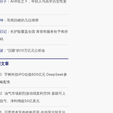
分子
：
AI冲击之下，年轻人与高学历女性更
坤
：
耳闻目睹的几位律师
日记
：
长护险覆盖全国 筹资和服务给予将持
码
波
：
“沉睡”的10万亿元公积金
OX的吸金
马航飞行员跨国走私7万
视线｜被称为“蟑螂”的印
让中产们甘
粒摇头丸 尿检体内含3种
度Z世代 用街头抗争将教
秘鲁纳斯
新文章
”？
毒品
育部长拱下台
13人遇难
0
宇树科技IPO估值600亿元 DeepSeek参
略配售
22
油气市场剧烈波动现套利空间 嘉能可上
进第四届链博
【商旅对话】华住集团
技“链”接产
【特别呈现】寻找100种
CFO：不靠规模取胜，华
【特别呈
扭亏、净利增超50亿美元
有意思的生活方式·第三对
住三大增长引擎是什么？
有意思的
6
贝恩资本宣布收购贡茶 在中国大陆无法