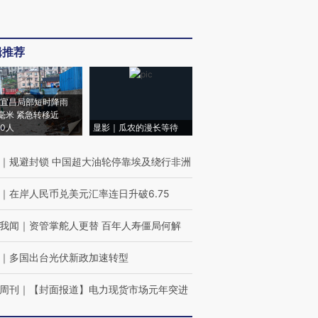
辑推荐
宜昌局部短时降雨
8毫米 紧急转移近
00人
显影｜瓜农的漫长等待
｜
规避封锁 中国超大油轮停靠埃及绕行非洲
｜
在岸人民币兑美元汇率连日升破6.75
我闻
｜
资管掌舵人更替 百年人寿僵局何解
｜
多国出台光伏新政加速转型
周刊
｜
【封面报道】电力现货市场元年突进