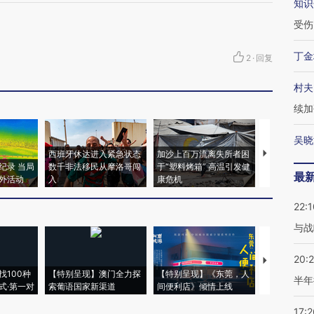
知识
受伤
丁金
2
·
回复
村夫
续加
吴晓
西班牙休达进入紧急状态
加沙上百万流离失所者困
视线｜HYR
纪录 当局
数千非法移民从摩洛哥闯
于“塑料烤箱” 高温引发健
术：是什么
最
外活动
入
康危机
心“花钱找虐
22:1
与战
20:
【推广】走
找100种
【特别呈现】澳门全力探
【特别呈现】《东莞，人
会，让数智科
半年
式·第一对
索葡语国家新渠道
间便利店》倾情上线
业
17:2