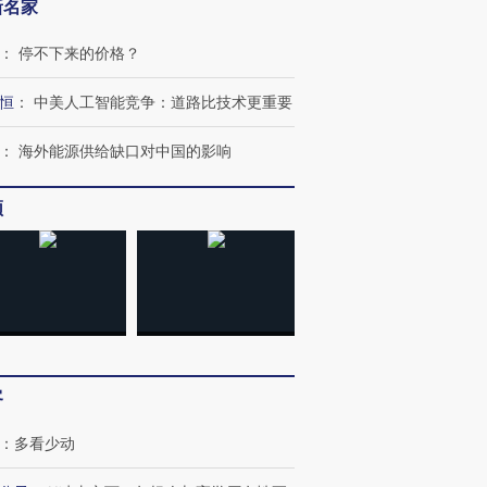
新名家
：
停不下来的价格？
恒
：
中美人工智能竞争：道路比技术更重要
：
海外能源供给缺口对中国的影响
频
客
：
多看少动