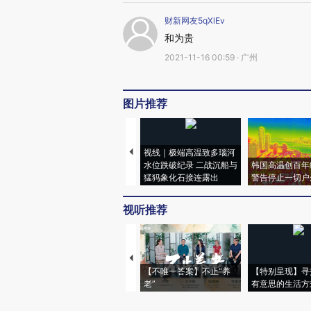
财新网友5qXlEv
和为贵
2021-11-16 00:59 · 广州
图片推荐
视线｜极端高温致多瑙河
水位跌破纪录 二战沉船与
韩国高温创百年
猛犸象化石接连露出
警告停止一切户
视听推荐
【不唯一答案】不止“养
【特别呈现】寻
老”
有意思的生活方