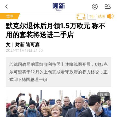
世界
试听
T中
默克尔退休后月领1.5万欧元 称不
用的套装将送进二手店
文｜财新 陆可嘉
2021年11月19日 21:50
若德国政局的重组顺利按照上述路线图开展，则默克
尔可望将于12月的上旬完成看守政府的权力移交，正
式卸下德国总理一职
原图