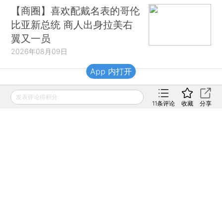
【商圈】喜欢配戴名表的哥伦
比亚新总统 商人出身拉美右
翼又一员
2026年08月09日
App 内打开
财新移动
发表评论得积分
11
条评论
收藏
分享
财新
财新周刊
Caixin
登录
网页版
订阅电邮
|
|
Copyright 财新网 All Rights Reserved