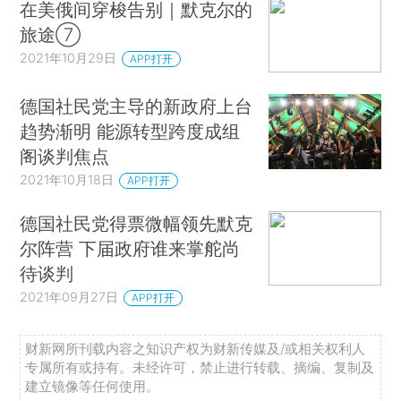
在美俄间穿梭告别｜默克尔的
旅途⑦
2021年10月29日
APP打开
德国社民党主导的新政府上台
趋势渐明 能源转型跨度成组
阁谈判焦点
2021年10月18日
APP打开
德国社民党得票微幅领先默克
尔阵营 下届政府谁来掌舵尚
待谈判
2021年09月27日
APP打开
财新网所刊载内容之知识产权为财新传媒及/或相关权利人
专属所有或持有。未经许可，禁止进行转载、摘编、复制及
建立镜像等任何使用。