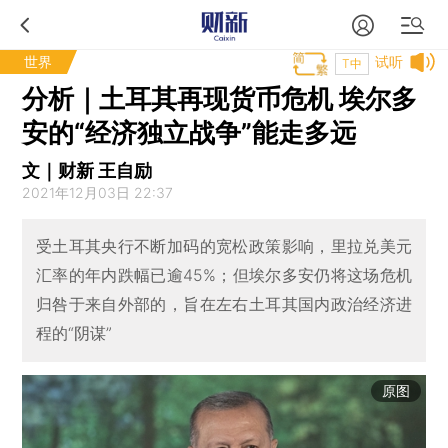
世界
试听
T中
分析｜土耳其再现货币危机 埃尔多
安的“经济独立战争”能走多远
文｜财新 王自励
2021年12月03日 22:37
受土耳其央行不断加码的宽松政策影响，里拉兑美元
汇率的年内跌幅已逾45%；但埃尔多安仍将这场危机
归咎于来自外部的，旨在左右土耳其国内政治经济进
程的“阴谋”
原图