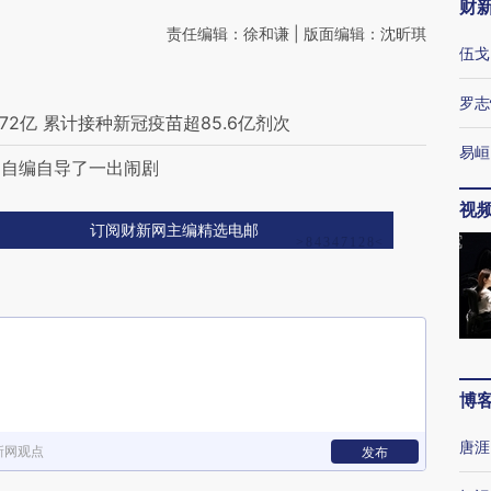
财
责任编辑：徐和谦 | 版面编辑：沈昕琪
伍戈
罗志
2亿 累计接种新冠疫苗超85.6亿剂次
易峘
：自编自导了一出闹剧
视
订阅财新网主编精选电邮
博
唐涯
新网观点
发布