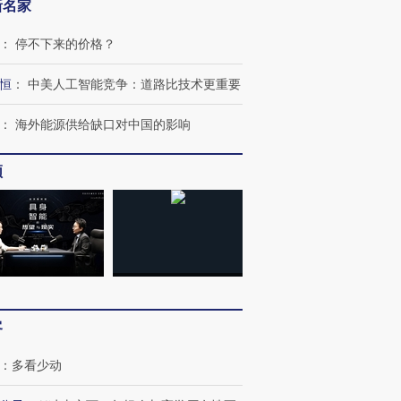
新名家
：
停不下来的价格？
恒
：
中美人工智能竞争：道路比技术更重要
：
海外能源供给缺口对中国的影响
频
客
：
多看少动