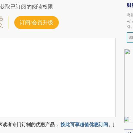
财
获取已订阅的阅读权限
财
员
写
订阅/会员升级
文
引
求读者专门订制的优惠产品，
按此可享超值优惠订阅
。]