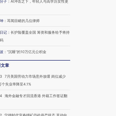
分子
：
AI冲击之下，年轻人与高学历女性更
坤
：
耳闻目睹的几位律师
日记
：
长护险覆盖全国 筹资和服务给予将持
码
跨国走私7万
视线｜被称为“蟑螂”的印
视线｜“入侵”还是“人道危
检体内含3种
度Z世代 用街头抗争将教
机”？难民潮撕裂西班牙
秘鲁纳斯
波
：
“沉睡”的10万亿元公积金
育部长拱下台
飞地休达
13人遇难
新文章
43
7月美国劳动力市场意外放缓 岗位减少
进第四届链博
【商旅对话】华住集团
3万个失业率降至4.1%
技“链”接产
【特别呈现】寻找100种
CFO：不靠规模取胜，华
【特别呈
有意思的生活方式·第三对
住三大增长引擎是什么？
有意思的
14
海外金融专才回流香港 外籍工作签证翻
2
宁德时代宜春锂矿仍处停产状态 其动向