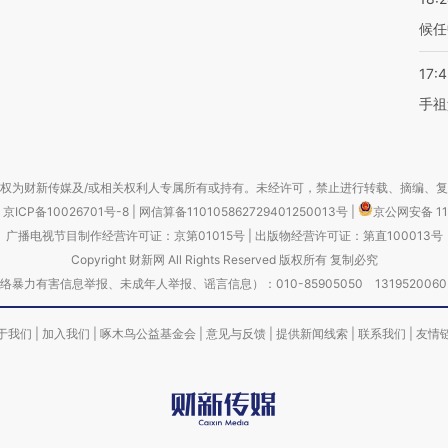
候任
17:
手祖
权为财新传媒及/或相关权利人专属所有或持有。未经许可，禁止进行转载、摘编、
京ICP备10026701号-8
|
网信算备110105862729401250013号
|
京公网安备 11
广播电视节目制作经营许可证：京第01015号
|
出版物经营许可证：第直100013号
Copyright 财新网 All Rights Reserved 版权所有 复制必究
害信息举报、未成年人举报、谣言信息）：010-85905050 13195200605 举报邮
于我们
|
加入我们
|
啄木鸟公益基金会
|
意见与反馈
|
提供新闻线索
|
联系我们
|
友情