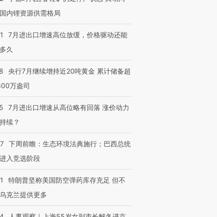
国内锂资源供需格局
1
7月进出口增速高位放缓，价格驱动还能
多久
8
央行7月继续增持近20吨黄金 累计储备超
600万盎司
5
7月进出口增速从高位略有回落 涨价动力
持续？
07
下周前瞻：生态环境法典施行；巴西总统
进入竞选阶段
1
特朗普坚称美国防空弹药库存充足 但不
乌克兰提供更多
24
人事观察｜上海55岁女副市长解冬进京