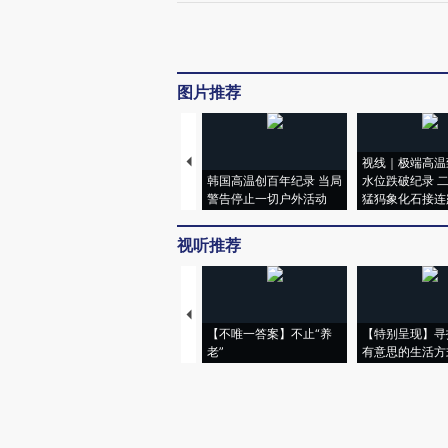
图片推荐
视线｜极端高温
韩国高温创百年纪录 当局
水位跌破纪录 
警告停止一切户外活动
猛犸象化石接连
视听推荐
【不唯一答案】不止“养
【特别呈现】寻
老”
有意思的生活方