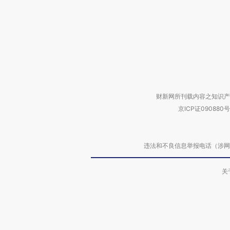
财新网所刊载内容之知识产
京ICP证090880号
违法和不良信息举报电话（涉网络暴力有
关