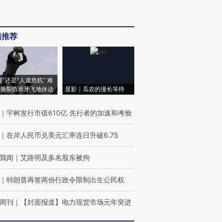
辑推荐
侵”还是“人道危机” 难
撕裂西班牙飞地休达
显影｜瓜农的漫长等待
｜
宇树发行市值610亿 先行者的加速和考验
｜
在岸人民币兑美元汇率连日升破6.75
我闻
｜
艾路明及多名股东被拘
｜
特朗普再签两份行政令限制出生公民权
周刊
｜
【封面报道】电力现货市场元年突进