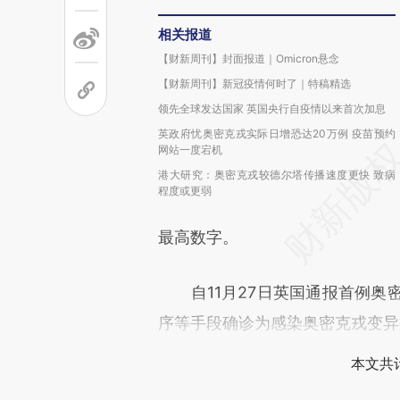
相关报道
【财新周刊】封面报道｜Omicron悬念
【财新周刊】新冠疫情何时了｜特稿精选
领先全球发达国家 英国央行自疫情以来首次加息
英政府忧奥密克戎实际日增恐达20万例 疫苗预约
网站一度宕机
港大研究：奥密克戎较德尔塔传播速度更快 致病
程度或更弱
最高数字。
自11月27日英国通报首例奥密
序等手段确诊为感染奥密克戎变异
本文共计