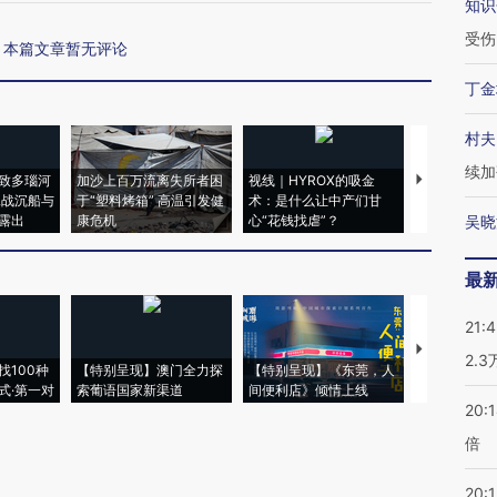
知识
受伤
本篇文章暂无评论
丁金
村夫
续加
致多瑙河
加沙上百万流离失所者困
视线｜HYROX的吸金
马航飞行员
二战沉船与
于“塑料烤箱” 高温引发健
术：是什么让中产们甘
粒摇头丸 尿
露出
康危机
心“花钱找虐”？
毒品
吴晓
最
21:
【推广】走
2.
找100种
【特别呈现】澳门全力探
【特别呈现】《东莞，人
会，让数智科
式·第一对
索葡语国家新渠道
间便利店》倾情上线
业
20:
倍
20:1