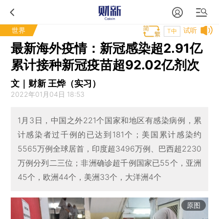
世界
试听
T中
最新海外疫情：新冠感染超2.91亿
累计接种新冠疫苗超92.02亿剂次
文｜财新 王烨（实习）
2022年01月04日 18:53
1月3日，中国之外221个国家和地区有感染病例，累
计感染者过千例的已达到181个；美国累计感染约
5565万例全球居首，印度超3496万例、巴西超2230
万例分列二三位；非洲确诊超千例国家已55个，亚洲
45个，欧洲44个，美洲33个，大洋洲4个
原图