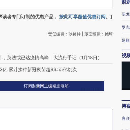
财
伍戈
求读者专门订制的优惠产品，
按此可享超值优惠订阅
。]
罗志
责任编辑：耿铭钟 | 版面编辑：鲍琦
易峘
视
针，英法或已达疫情高峰｜大流行手记（1月18日）
亿 累计接种新冠疫苗超96.55亿剂次
订阅财新网主编精选电邮
博
唐涯