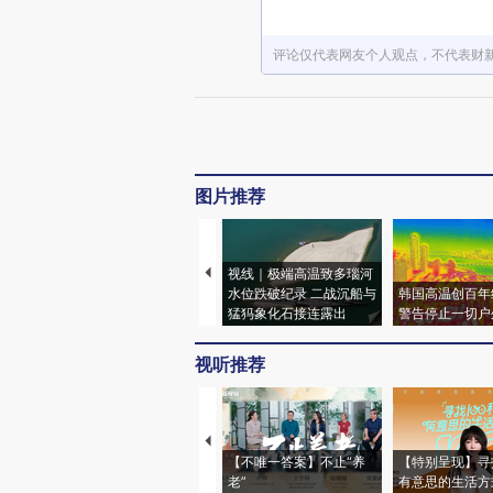
评论仅代表网友个人观点，不代表财
图片推荐
视线｜极端高温致多瑙河
水位跌破纪录 二战沉船与
韩国高温创百年
猛犸象化石接连露出
警告停止一切户
视听推荐
【不唯一答案】不止“养
【特别呈现】寻
老”
有意思的生活方