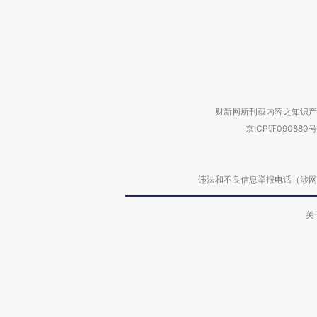
财新网所刊载内容之知识产
京ICP证090880号
违法和不良信息举报电话（涉网络暴力有
关