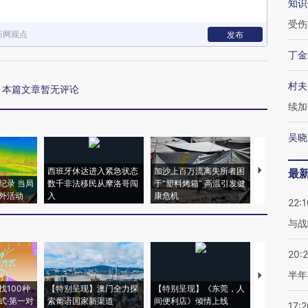
知识
受伤
新网观点
发布
丁金
村夫
本篇文章暂无评论
续加
吴晓
西班牙休达进入紧急状态
加沙上百万流离失所者困
视线｜HYR
最
纪录 当局
数千非法移民从摩洛哥闯
于“塑料烤箱” 高温引发健
术：是什么
外活动
入
康危机
心“花钱找虐
22:1
与战
20:
半年
【推广】走
找100种
【特别呈现】澳门全力探
【特别呈现】《东莞，人
会，让数智科
式·第一对
索葡语国家新渠道
间便利店》倾情上线
业
17:2