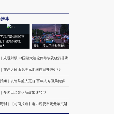
辑推荐
宜昌局部短时降雨
8毫米 紧急转移近
00人
显影｜瓜农的漫长等待
｜
规避封锁 中国超大油轮停靠埃及绕行非洲
｜
在岸人民币兑美元汇率连日升破6.75
我闻
｜
资管掌舵人更替 百年人寿僵局何解
｜
多国出台光伏新政加速转型
周刊
｜
【封面报道】电力现货市场元年突进