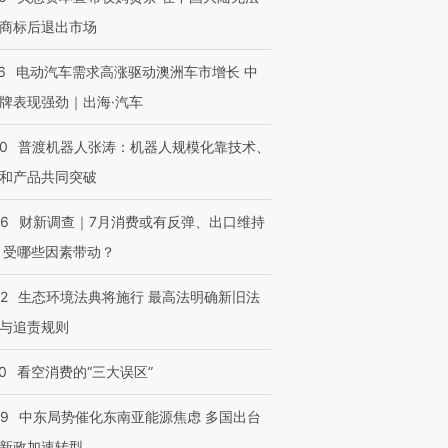
商标后退出市场
6
电动汽车需求高涨驱动澳洲车市增长 中
牌表现强劲｜出海·汽车
00
普渡机器人张涛：机器人规模化靠技术、
和产品共同突破
56
财新调查｜7月消费或有反弹、出口维持
 受哪些因素带动？
42
生态环境法典将施行 最高法明确新旧法
与追责规则
0
看空消费的“三大误区”
59
中东局势催化东南亚能源焦虑 多国出台
新政加速转型