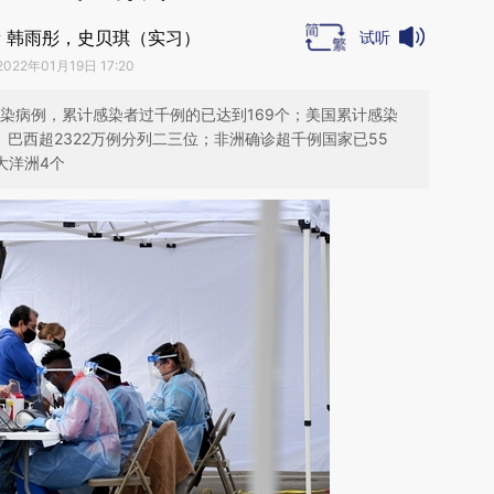
 韩雨彤，史贝琪（实习）
试听
2022年01月19日 17:20
有感染病例，累计感染者过千例的已达到169个；美国累计感染
例、巴西超2322万例分列二三位；非洲确诊超千例国家已55
大洋洲4个