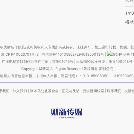
14:
撬动
权为财新传媒及/或相关权利人专属所有或持有。未经许可，禁止进行转载、摘编、
京ICP备10026701号-8
|
网信算备110105862729401250013号
|
京公网安备 11
广播电视节目制作经营许可证：京第01015号
|
出版物经营许可证：第直100013号
Copyright 财新网 All Rights Reserved 版权所有 复制必究
害信息举报、未成年人举报、谣言信息）：010-85905050 13195200605 举报邮
于我们
|
加入我们
|
啄木鸟公益基金会
|
意见与反馈
|
提供新闻线索
|
联系我们
|
友情