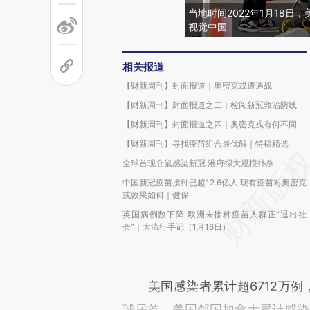
当地时间2022年1月18
视觉中国
相关报道
【财新周刊】封面报道｜奥密克戎遭遇战
【财新周刊】封面报道之二｜检阅新冠救治防线
【财新周刊】封面报道之四｜奥密克戎有何不同
【财新周刊】寻找疫苗组合最优解｜特稿精选
全球首现仓鼠感染新冠 港府拟大规模扑杀
中国新冠疫苗接种已超12.6亿人 现有疫苗对奥密克
戎效果如何｜健保
英国病例数下降 欧洲未接种疫苗人群正“退出社
会”｜大流行手记（1月16日）
美国感染者累计超6712万例，比
球居首。美国邻国加拿大累计感染超2