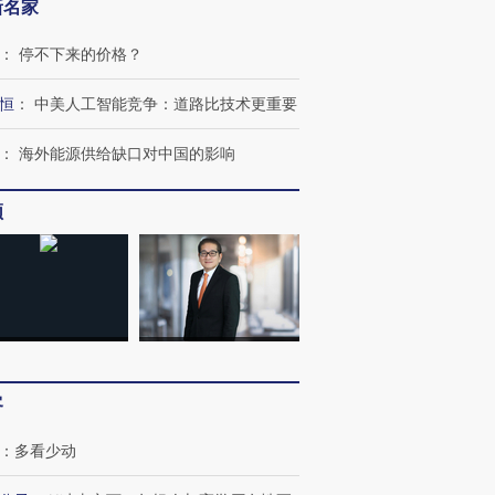
新名家
：
停不下来的价格？
恒
：
中美人工智能竞争：道路比技术更重要
：
海外能源供给缺口对中国的影响
频
客
：
多看少动