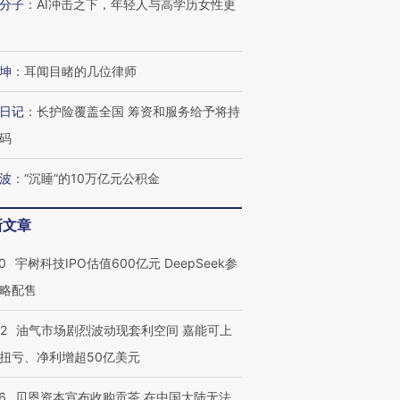
分子
：
AI冲击之下，年轻人与高学历女性更
坤
：
耳闻目睹的几位律师
日记
：
长护险覆盖全国 筹资和服务给予将持
码
波
：
“沉睡”的10万亿元公积金
OX的吸金
马航飞行员跨国走私7万
视线｜被称为“蟑螂”的印
新文章
让中产们甘
粒摇头丸 尿检体内含3种
度Z世代 用街头抗争将教
秘鲁纳斯
”？
毒品
育部长拱下台
13人遇难
0
宇树科技IPO估值600亿元 DeepSeek参
略配售
22
油气市场剧烈波动现套利空间 嘉能可上
扭亏、净利增超50亿美元
进第四届链博
【商旅对话】华住集团
技“链”接产
【特别呈现】寻找100种
CFO：不靠规模取胜，华
【特别呈
有意思的生活方式·第三对
住三大增长引擎是什么？
有意思的
6
贝恩资本宣布收购贡茶 在中国大陆无法