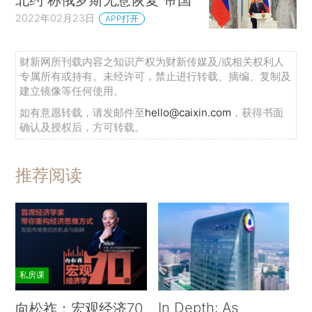
2022年02月23日
APP打开
财新网所刊载内容之知识产权为财新传媒及/或相关权利人
专属所有或持有。未经许可，禁止进行转载、摘编、复制及
建立镜像等任何使用。
如有意愿转载，请发邮件至
hello@caixin.com
，获得书面
确认及授权后，方可转载。
推荐阅读
私房课
In Depth: As
向松祚：宏观经济70