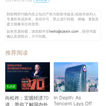
2022年02月25日
APP打开
财新网所刊载内容之知识产权为财新传媒及/或相关权利人
专属所有或持有。未经许可，禁止进行转载、摘编、复制及
建立镜像等任何使用。
如有意愿转载，请发邮件至
hello@caixin.com
，获得书面
确认及授权后，方可转载。
推荐阅读
私房课
In Depth: As
向松祚：宏观经济70
Tencent Lays Off
讲，带你了解国内外