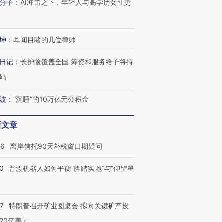
分子
：
AI冲击之下，年轻人与高学历女性更
坤
：
耳闻目睹的几位律师
日记
：
长护险覆盖全国 筹资和服务给予将持
码
波
：
“沉睡”的10万亿元公积金
新文章
46
离岸信托90天补税窗口期疑问
00
普渡机器人如何平衡“脚踏实地”与“仰望星
？
57
特朗普召开矿业圆桌会 拟向关键矿产投
20亿美元