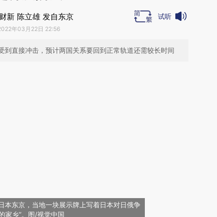
财新 陈立雄 发自东京
试听
2022年03月22日 22:56
受到直接冲击，预计两国关系要回到正常轨道还需较长时间
日，日本东京，当地一块展示牌上写着日本对日俄争
的家乡”。图/视觉中国