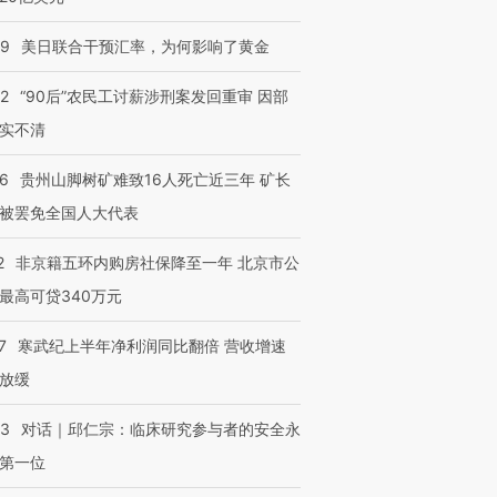
09
美日联合干预汇率，为何影响了黄金
32
“90后”农民工讨薪涉刑案发回重审 因部
实不清
36
贵州山脚树矿难致16人死亡近三年 矿长
被罢免全国人大代表
2
非京籍五环内购房社保降至一年 北京市公
最高可贷340万元
7
寒武纪上半年净利润同比翻倍 营收增速
放缓
53
对话｜邱仁宗：临床研究参与者的安全永
第一位