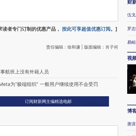
财
伍戈
求读者专门订制的优惠产品，
按此可享超值优惠订阅
。]
罗志
易峘
责任编辑：徐和谦 | 版面编辑：肖子何
视
失事航班上没有外籍人员
Meta为“极端组织” 一般用户继续使用不会受罚
订阅财新网主编精选电邮
博
唐涯