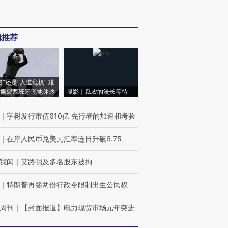
辑推荐
侵”还是“人道危机” 难
撕裂西班牙飞地休达
显影｜瓜农的漫长等待
｜
宇树发行市值610亿 先行者的加速和考验
｜
在岸人民币兑美元汇率连日升破6.75
我闻
｜
艾路明及多名股东被拘
｜
特朗普再签两份行政令限制出生公民权
周刊
｜
【封面报道】电力现货市场元年突进