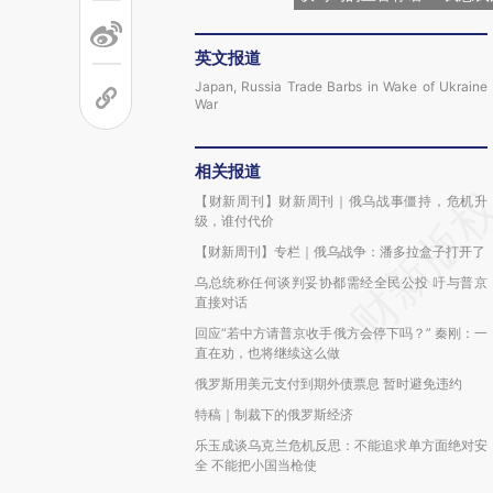
英文报道
Japan, Russia Trade Barbs in Wake of Ukraine
War
相关报道
【财新周刊】财新周刊｜俄乌战事僵持，危机升
级，谁付代价
【财新周刊】专栏｜俄乌战争：潘多拉盒子打开了
乌总统称任何谈判妥协都需经全民公投 吁与普京
直接对话
回应“若中方请普京收手俄方会停下吗？” 秦刚：一
直在劝，也将继续这么做
俄罗斯用美元支付到期外债票息 暂时避免违约
特稿｜制裁下的俄罗斯经济
乐玉成谈乌克兰危机反思：不能追求单方面绝对安
全 不能把小国当枪使