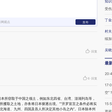
知识
受伤
丁金
新网观点
发布
村夫
续加
吴晓
·
回复
最
20:
6
·
回复
17:
空”
日本所窃取于中国之领土，例如东北四省、台湾、澎湖列岛等，
所攫取之土地，亦务将日本驱逐出境。”“开罗宣言之条件必将实
15:
北海道、九州、四国及吾人所决定其他小岛之内”。日本除本州
资超