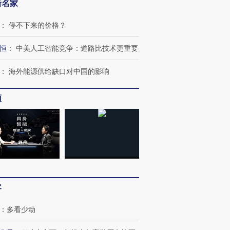
新名家
：
停不下来的价格？
恒
：
中美人工智能竞争：道路比技术更重要
：
海外能源供给缺口对中国的影响
频
客
：
多看少动