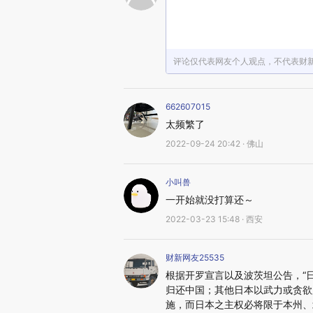
评论仅代表网友个人观点，不代表财
662607015
太频繁了
2022-09-24 20:42 · 佛山
小叫兽
一开始就没打算还～
2022-03-23 15:48 · 西安
财新网友25535
根据开罗宣言以及波茨坦公告，“
归还中国；其他日本以武力或贪欲
施，而日本之主权必将限于本州、