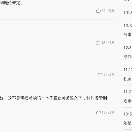
屿地位未定。
17
·
回复
14:
13:
分事
13
·
回复
12:
涉罪
11:1
5
·
回复
积金
11:0
好，这不是明摆着的吗？本子跟欧美爹跟久了，好的没学到，
逐季
12
·
回复
10:
远是