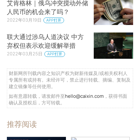
艾肯格林｜俄乌冲突搅动外储
人民币的机会来了吗？
2022年03月19日
APP打开
联大通过涉乌人道决议 中方
弃权但表示欢迎缓解举措
2022年03月25日
APP打开
财新网所刊载内容之知识产权为财新传媒及/或相关权利人
专属所有或持有。未经许可，禁止进行转载、摘编、复制及
建立镜像等任何使用。
如有意愿转载，请发邮件至
hello@caixin.com
，获得书面
确认及授权后，方可转载。
推荐阅读