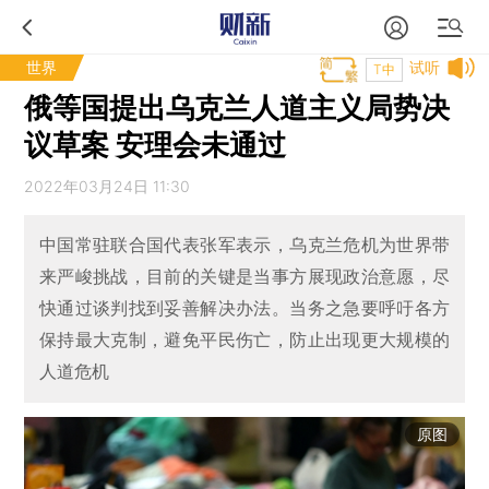
世界
试听
T中
俄等国提出乌克兰人道主义局势决
议草案 安理会未通过
2022年03月24日 11:30
中国常驻联合国代表张军表示，乌克兰危机为世界带
来严峻挑战，目前的关键是当事方展现政治意愿，尽
快通过谈判找到妥善解决办法。当务之急要呼吁各方
保持最大克制，避免平民伤亡，防止出现更大规模的
人道危机
原图