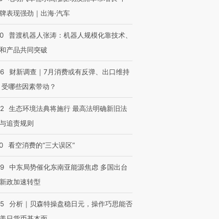
牌表现强劲｜出海·汽车
00
普渡机器人张涛：机器人规模化靠技术、
和产品共同突破
56
财新调查｜7月消费或有反弹、出口维持
 受哪些因素带动？
42
生态环境法典将施行 最高法明确新旧法
与追责规则
0
看空消费的“三大误区”
59
中东局势催化东南亚能源焦虑 多国出台
新政加速转型
05
分析｜贝森特操盘稳日元，操作巧思能否
美日货币基本面