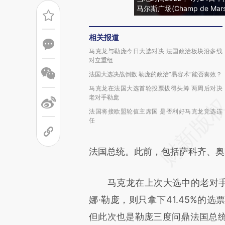
马尔斯广场(Champ de 
相关报道
马克龙与勒庞今日大选对决 法国政治板块沿多线
对立重组
法国大选决战倒数 勒庞的政治“易容术”能否奏效？
马克龙在法国大选首轮投票拔得头筹 两周后对决
老对手勒庞
法国将接欧盟轮值主席国 是否利好马克龙竞选连
任
法国总统。此前，包括萨科齐、奥
马克龙在上次大选中的老对手、
娜·勒庞，则只拿下41.45%的
但此次也是勒庞三度问鼎法国总