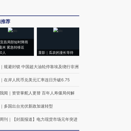
辑推荐
宜昌局部短时降雨
8毫米 紧急转移近
00人
显影｜瓜农的漫长等待
｜
规避封锁 中国超大油轮停靠埃及绕行非洲
｜
在岸人民币兑美元汇率连日升破6.75
我闻
｜
资管掌舵人更替 百年人寿僵局何解
｜
多国出台光伏新政加速转型
周刊
｜
【封面报道】电力现货市场元年突进