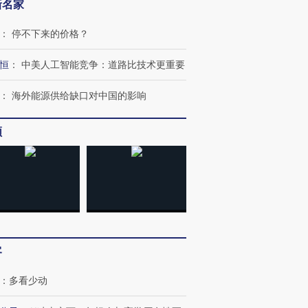
新名家
：
停不下来的价格？
恒
：
中美人工智能竞争：道路比技术更重要
：
海外能源供给缺口对中国的影响
频
客
：
多看少动