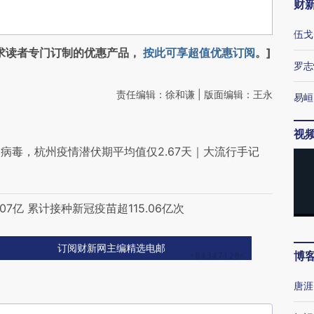
财
伍戈
求读者专门订制的优惠产品，
按此可享超值优惠订阅
。]
罗志
责任编辑：徐和谦 | 版面编辑：王永
易峘
视
病毒，杭州疫情潜伏期平均值仅2.67天｜大流行手记
7亿 累计接种新冠疫苗超115.06亿次
订阅财新网主编精选电邮
博
唐涯