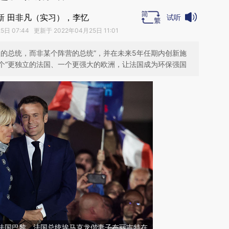
新 田非凡（实习），李忆
试听
日 07:44 更新于 2022年04月25日 11:01
人的总统，而非某个阵营的总统”，并在未来5年任期内创新施
个“更独立的法国、一个更强大的欧洲，让法国成为环保强国
日，法国巴黎，法国总统埃马克龙偕妻子布丽吉特在