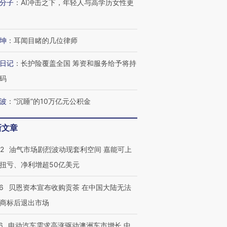
分子
：
AI冲击之下，年轻人与高学历女性更
坤
：
耳闻目睹的几位律师
日记
：
长护险覆盖全国 筹资和服务给予将持
码
波
：
“沉睡”的10万亿元公积金
新文章
22
油气市场剧烈波动现套利空间 嘉能可上
扭亏、净利增超50亿美元
6
贝恩资本宣布收购贡茶 在中国大陆无法
商标后退出市场
6
电动汽车需求高涨驱动澳洲车市增长 中