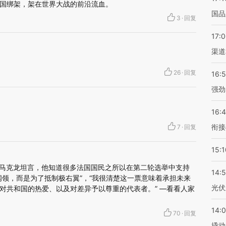
国绑架，架在世界大战的前沿流血。
国品
3
·
回复
17:
渠道
26
·
回复
16:
强劲
16:
衔接
7
·
回复
15:1
的马克龙坦言，他知道很多法国国民之所以在第二轮选举中支持
14:
纲领，而是为了抵制极右翼”，“我很清楚这一票意味着承担未来
光伏
对共和国的热爱、以及对差异予以尊重的代表者。” —看看人家
14:
70
·
回复
撬动