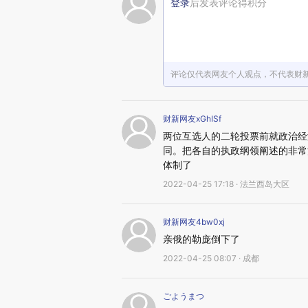
登录
后发表评论得积分
评论仅代表网友个人观点，不代表财
财新网友xGhISf
两位互选人的二轮投票前就政治经
同。把各自的执政纲领阐述的非常
体制了
2022-04-25 17:18 · 法兰西岛大区
财新网友4bw0xj
亲俄的勒庞倒下了
2022-04-25 08:07 · 成都
ごようまつ