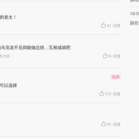
14:0
的老太！
路径
41
·
回复
她马克龙不见得能做总统，互相成就吧
兰西岛大区
8
·
回复
热评
可以选择
112
·
回复
51
·
回复