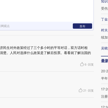
知识
受伤
丁金
新网观点
发布
村夫
续加
济民生对外政策经过了三个多小时的平等对话，双方话时相
吴晓
清楚。人民对选择什么政策是了解后投票。看看就了解法国的
最
6
·
回复
20:
半年
17:2
21
·
回复
注册
17:1