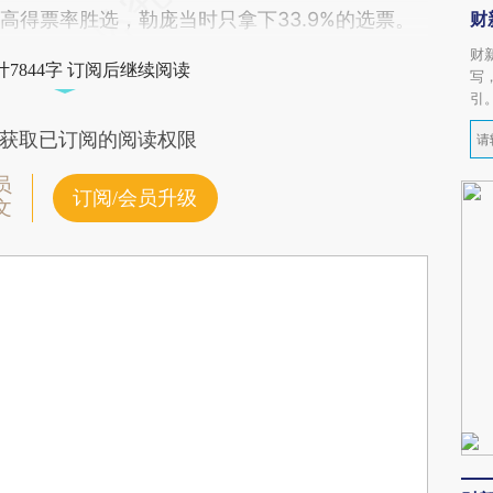
高得票率胜选，勒庞当时只拿下33.9%的选票。
财
财
7844字 订阅后继续阅读
写
引
获取已订阅的阅读权限
员
订阅/会员升级
文