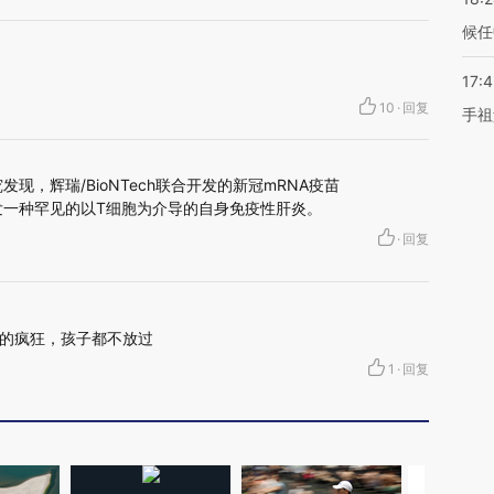
候任
17:
10
·
回复
手祖
现，辉瑞/BioNTech联合开发的新冠mRNA疫苗
能引发一种罕见的以T细胞为介导的自身免疫性肝炎。
·
回复
的疯狂，孩子都不放过
1
·
回复