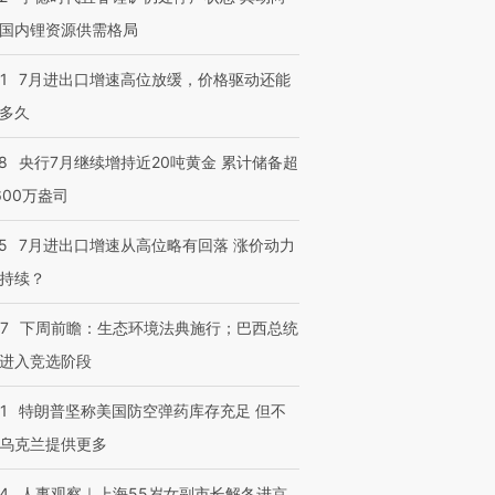
国内锂资源供需格局
1
7月进出口增速高位放缓，价格驱动还能
多久
8
央行7月继续增持近20吨黄金 累计储备超
600万盎司
5
7月进出口增速从高位略有回落 涨价动力
持续？
07
下周前瞻：生态环境法典施行；巴西总统
进入竞选阶段
1
特朗普坚称美国防空弹药库存充足 但不
乌克兰提供更多
24
人事观察｜上海55岁女副市长解冬进京