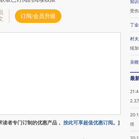
知识
受伤
员
订阅/会员升级
文
丁金
村夫
续加
吴晓
最
21:
2.
20:
求读者专门订制的优惠产品，
按此可享超值优惠订阅
。]
倍
20:1