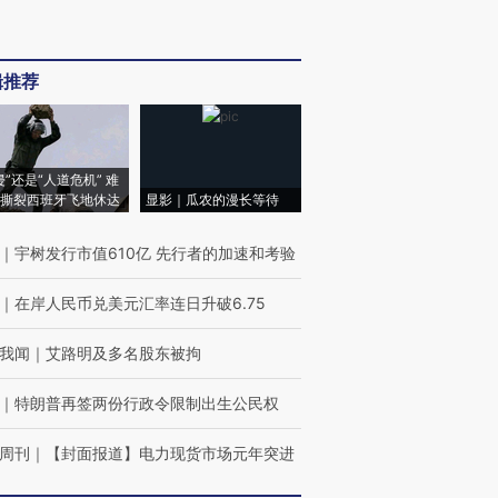
辑推荐
侵”还是“人道危机” 难
撕裂西班牙飞地休达
显影｜瓜农的漫长等待
｜
宇树发行市值610亿 先行者的加速和考验
｜
在岸人民币兑美元汇率连日升破6.75
我闻
｜
艾路明及多名股东被拘
｜
特朗普再签两份行政令限制出生公民权
周刊
｜
【封面报道】电力现货市场元年突进