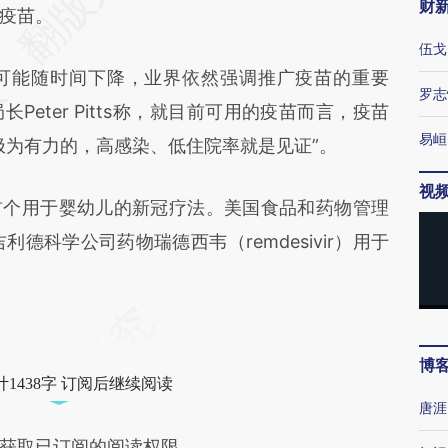
财
疫苗。
伍戈
能随时间下降，业界依然强调推广疫苗的重要
罗志
eter Pitts称，就目前可用的疫苗而言，疫苗
易峘
极为有力的，高感染、低住院率就是见证”。
视
个用于婴幼儿的新冠疗法。美国食品和药物管理
利德科学公司药物瑞德西韦（remdesivir）用于
博
1438字 订阅后继续阅读
唐涯
获取已订阅的阅读权限