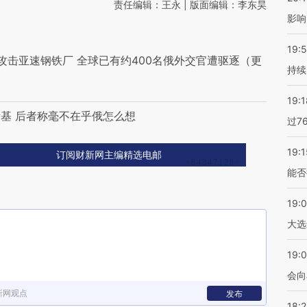
责任编辑：王永 | 版面编辑：李东昊
影响
19:5
攻击亚速钢铁厂 全球已有约400名俄外交官遭驱逐（更
持续
19:1
基 后者称毫不在乎俄怎么想
过7
19:1
订阅财新网主编精选电邮
能否
19:
大选
19:0
会向
新网观点
发布
18: