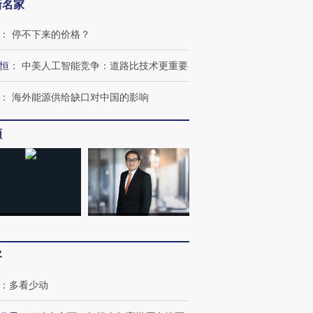
新名家
：
停不下来的价格？
恒
：
中美人工智能竞争：道路比技术更重要
：
海外能源供给缺口对中国的影响
频
客
：
多看少动