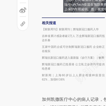
瑞/BioNTech疫苗在预
上保护作用减弱。图：视觉
相关报道
【财新周刊】财新周刊｜辉瑞新冠口服药入华
吉林省累计感染者破2万人 万盒辉瑞新冠口服药抵
达长春
五家中国药企或可仿制辉瑞新冠口服药 企业称正
在核实
辉瑞抗新冠口服药进入最新版《诊疗方案》｜解释
辉瑞新冠口服药已抵香港 公立私立诊所均可提供
给患者
财新闻｜上海60岁以上人群全程接种疫苗仅
62%，加强针38%
加州凯撒医疗中心的病人记录，包