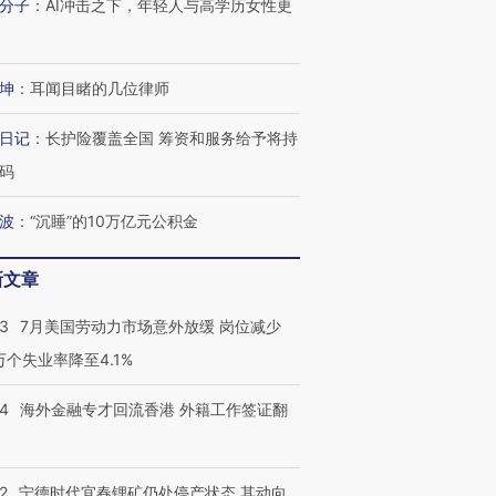
分子
：
AI冲击之下，年轻人与高学历女性更
坤
：
耳闻目睹的几位律师
日记
：
长护险覆盖全国 筹资和服务给予将持
码
波
：
“沉睡”的10万亿元公积金
新文章
43
7月美国劳动力市场意外放缓 岗位减少
3万个失业率降至4.1%
14
海外金融专才回流香港 外籍工作签证翻
2
宁德时代宜春锂矿仍处停产状态 其动向