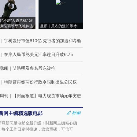
侵”还是“人道危机” 难
撕裂西班牙飞地休达
显影｜瓜农的漫长等待
｜
宇树发行市值610亿 先行者的加速和考验
｜
在岸人民币兑美元汇率连日升破6.75
我闻
｜
艾路明及多名股东被拘
｜
特朗普再签两份行政令限制出生公民权
周刊
｜
【封面报道】电力现货市场元年突进
新网主编精选版电邮
样例
新网新闻版电邮全新升级！财新网主编精心编
，每个工作日定时投递，篇篇重磅，可信可
。