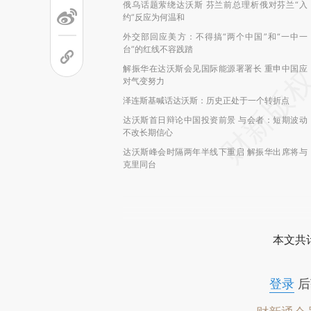
俄乌话题萦绕达沃斯 芬兰前总理析俄对芬兰“入
约”反应为何温和
外交部回应美方：不得搞“两个中国”和“一中一
台”的红线不容践踏
解振华在达沃斯会见国际能源署署长 重申中国应
对气变努力
泽连斯基喊话达沃斯：历史正处于一个转折点
达沃斯首日辩论中国投资前景 与会者：短期波动
不改长期信心
达沃斯峰会时隔两年半线下重启 解振华出席将与
克里同台
本文共计
登录
后