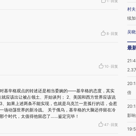
1
·
回复
村夫
续加
吴晓
8
·
回复
最
21:
10
·
回复
2.
20:
对基辛格观点的转述还是相当委婉的——基辛格的态度，其实
倍
在就应该出让被占领土、开始谈判； 2、美国和西方世界应该说
； 3、如果上述两条不能实现，也就是乌克兰一意孤行的话，会惹
20:1
一场动荡世界的新冷战。 关于俄乌，基辛格的大脑还停留在冷
影响
那个时代，太值得他留恋了……鉴定完毕！
47
·
回复
19:5