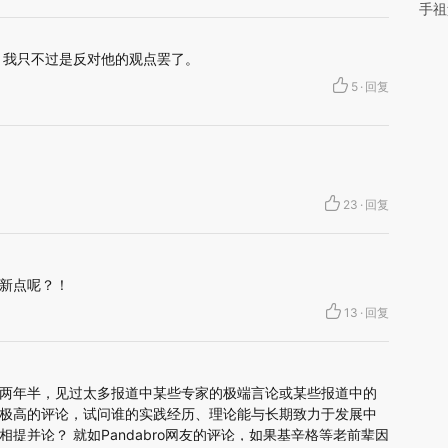
手祖
，我只不过是反对他的观点罢了。
5
·
回复
23
·
回复
新点呢？！
13
·
回复
两年半，见过太多报道中某些专家的极端言论或某些报道中的
极高的评论，试问谁的实践经历、理论能与长期致力于发展中
提并论？ 就如Pandabro网友的评论，如果基辛格等老前辈因