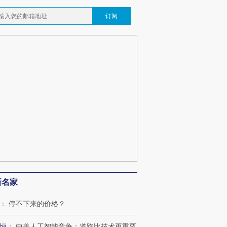
订阅
新名家
：
停不下来的价格？
恒
：
中美人工智能竞争：道路比技术更重要