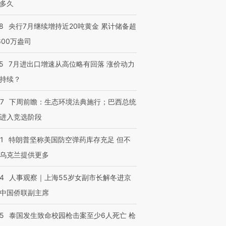
多久
8
央行7月继续增持近20吨黄金 累计储备超
600万盎司
5
7月进出口增速从高位略有回落 涨价动力
持续？
07
下周前瞻：生态环境法典施行；巴西总统
进入竞选阶段
1
特朗普坚称美国防空弹药库存充足 但不
乌克兰提供更多
24
人事观察｜上海55岁女副市长解冬进京
中国侨联副主席
45
泰国发生致命校园枪击案至少6人死亡 枪