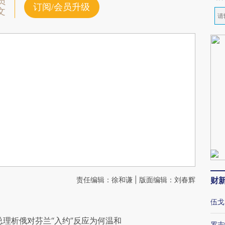
员
订阅/会员升级
文
责任编辑：徐和谦 | 版面编辑：刘春辉
财
伍戈
总理析俄对芬兰“入约”反应为何温和
罗志