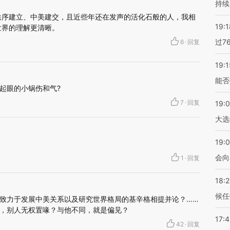
持续
秩序建立、中美建交，且近些年还在发声的活化石般的人，我相
19:1
世界的理解更清晰。
过7
6
·
回复
19:1
能否
起眼的小锅伤和气?
7
·
回复
19:
大选
19:0
会向
1
·
回复
18:
候任
致力于发展中美关系以及研究世界格局的基辛格相提并论？……
，别人无权置喙？与他不同，就是偏见？
17:
42
·
回复