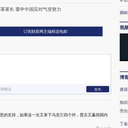
署署长 重申中国应对气变努力
易峘
视
订阅财新网主编精选电邮
博
新网观点
唐涯
发布
知识
受伤
意的支持，如果这一次又拿下乌克兰四个州，普京又赢得国内
丁金