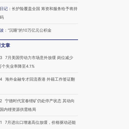
日记
：
长护险覆盖全国 筹资和服务给予将持
码
波
：
“沉睡”的10万亿元公积金
新文章
43
7月美国劳动力市场意外放缓 岗位减少
3万个失业率降至4.1%
14
海外金融专才回流香港 外籍工作签证翻
2
宁德时代宜春锂矿仍处停产状态 其动向
国内锂资源供需格局
1
7月进出口增速高位放缓，价格驱动还能