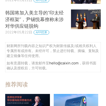
APP打开
韩国将加入美主导的“印太经
济框架”，尹锡悦幕僚称未涉
对华供应链脱钩
2022年05月22日
APP打开
财新网所刊载内容之知识产权为财新传媒及/或相关权利人
专属所有或持有。未经许可，禁止进行转载、摘编、复制及
建立镜像等任何使用。
如有意愿转载，请发邮件至
hello@caixin.com
，获得书面
确认及授权后，方可转载。
推荐阅读