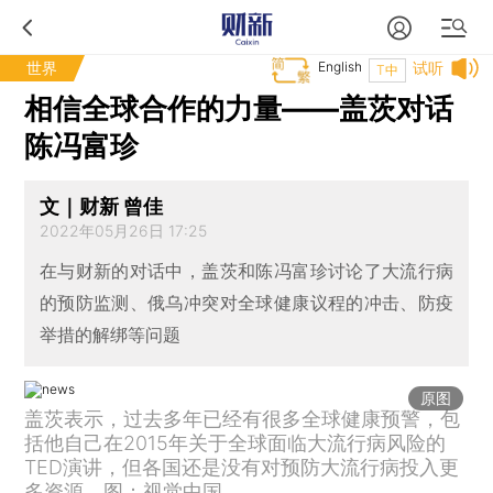
世界
English
试听
T中
相信全球合作的力量——盖茨对话
陈冯富珍
文｜财新 曾佳
2022年05月26日 17:25
在与财新的对话中，盖茨和陈冯富珍讨论了大流行病
的预防监测、俄乌冲突对全球健康议程的冲击、防疫
举措的解绑等问题
原图
盖茨表示，过去多年已经有很多全球健康预警，包
括他自己在2015年关于全球面临大流行病风险的
TED演讲，但各国还是没有对预防大流行病投入更
多资源。图：视觉中国