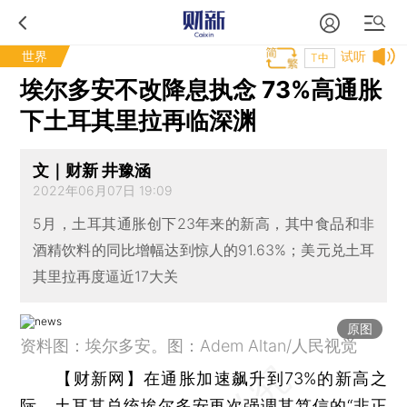
世界
试听
T中
埃尔多安不改降息执念 73%高通胀
下土耳其里拉再临深渊
文｜财新 井豫涵
2022年06月07日 19:09
5月，土耳其通胀创下23年来的新高，其中食品和非
酒精饮料的同比增幅达到惊人的91.63%；美元兑土耳
其里拉再度逼近17大关
原图
资料图：埃尔多安。图：Adem Altan/人民视觉
【财新网】
在通胀加速飙升到73%的新高之
际，土耳其总统埃尔多安再次强调其笃信的“非正