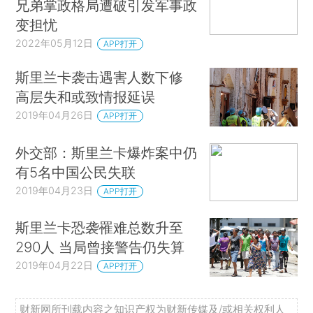
兄弟掌政格局遭破引发军事政
变担忧
2022年05月12日
APP打开
斯里兰卡袭击遇害人数下修
高层失和或致情报延误
2019年04月26日
APP打开
外交部：斯里兰卡爆炸案中仍
有5名中国公民失联
2019年04月23日
APP打开
斯里兰卡恐袭罹难总数升至
290人 当局曾接警告仍失算
2019年04月22日
APP打开
财新网所刊载内容之知识产权为财新传媒及/或相关权利人