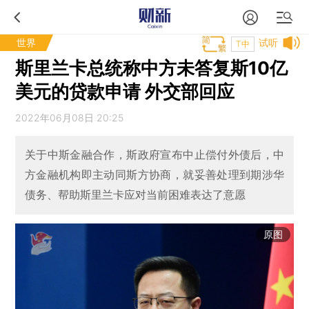
世界
试听
T中
斯里兰卡总统称中方未答复斯10亿
美元的贷款申请 外交部回应
2022年06月08日 20:25
关于中斯金融合作，斯政府宣布中止偿付外债后，中
方金融机构即主动同斯方协商，就妥善处理到期涉华
债务、帮助斯里兰卡应对当前困难表达了意愿
原图