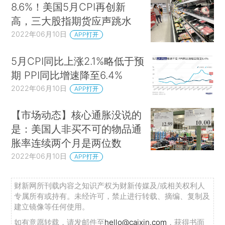
8.6%！美国5月CPI再创新
高，三大股指期货应声跳水
2022年06月10日
APP打开
5月CPI同比上涨2.1%略低于预
期 PPI同比增速降至6.4%
2022年06月10日
APP打开
【市场动态】核心通胀没说的
是：美国人非买不可的物品通
胀率连续两个月是两位数
2022年06月10日
APP打开
财新网所刊载内容之知识产权为财新传媒及/或相关权利人
专属所有或持有。未经许可，禁止进行转载、摘编、复制及
建立镜像等任何使用。
如有意愿转载，请发邮件至
hello@caixin.com
，获得书面