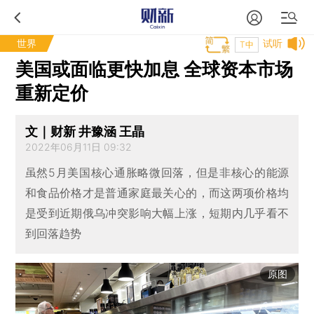
世界
试听
T中
美国或面临更快加息 全球资本市场
重新定价
文｜财新 井豫涵 王晶
2022年06月11日 09:32
虽然5月美国核心通胀略微回落，但是非核心的能源
和食品价格才是普通家庭最关心的，而这两项价格均
是受到近期俄乌冲突影响大幅上涨，短期内几乎看不
到回落趋势
原图