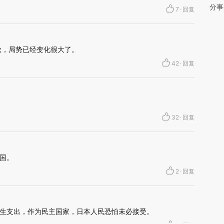
分事
7
·
回复
秋，局势已经变化很大了。
42
·
回复
32
·
回复
国。
2
·
回复
生支出，作为民主国家，日本人民恐怕未必接受。