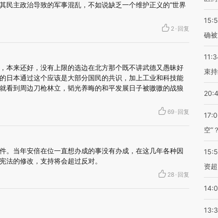
其民主政治导致的军事混乱，不如说缺乏一个维护正义的“世界
15:5
2
·
回复
确被
11:3
，本来还好，没有上限的选边在北方那个既不讲武德又愚昧好
束持
的日本通过这个应该是大部分国民的共识，加上工业和科技能
就看到周边刀枪林立，韬光养晦的和平发展日子被嗷嗷的战狼
20:
69
·
回复
17:
空”
件。当年安倍在位一直想办成的事没有办成，在这几年各种因
15:
宪法的修改，支持将会超过反对。
资超
28
·
回复
14:
13: