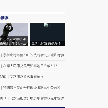
辑推荐
侵”还是“人道危机” 难
撕裂西班牙飞地休达
显影｜瓜农的漫长等待
｜
宇树发行市值610亿 先行者的加速和考验
｜
在岸人民币兑美元汇率连日升破6.75
我闻
｜
艾路明及多名股东被拘
｜
特朗普再签两份行政令限制出生公民权
周刊
｜
【封面报道】电力现货市场元年突进