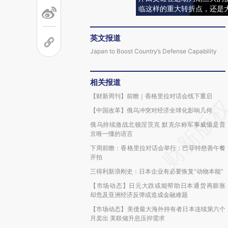
临这样的重大转折点，还是大
英文报道
Japan to Boost Country’s Defense Capability
相关报道
【财新周刊】前瞻｜香格里拉对话会线下重启
【中国改革】俄乌冲突对经济全球化影响几何
俄乌持续激战北顿涅茨克 默克尔称军事威慑是普
京唯一懂的语言
下周前瞻：香格里拉对话会举行；巴菲特慈善午餐
开拍
三得利新浪刚史：日本企业有必要恢复“动物本能”
【市场动态】日元大跌或能帮助日本通货再膨胀
却危及亚洲经济反弹或造成金融难题
【市场动态】美债最大海外持有者日本连续第六个
月卖出 美联储升息压抑需求