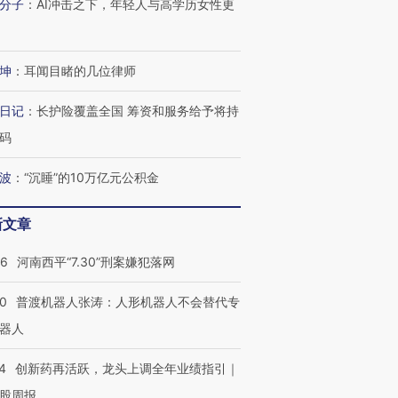
分子
：
AI冲击之下，年轻人与高学历女性更
坤
：
耳闻目睹的几位律师
日记
：
长护险覆盖全国 筹资和服务给予将持
码
波
：
“沉睡”的10万亿元公积金
新文章
26
河南西平“7.30”刑案嫌犯落网
00
普渡机器人张涛：人形机器人不会替代专
器人
4
创新药再活跃，龙头上调全年业绩指引｜
股周报