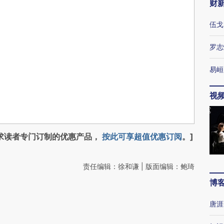
财
伍戈
罗志
易峘
视
求读者专门订制的优惠产品，
按此可享超值优惠订阅
。]
责任编辑：徐和谦 | 版面编辑：鲍琦
博
唐涯