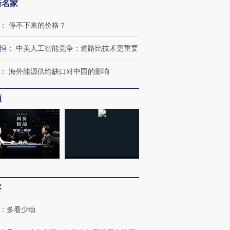
新名家
：
停不下来的价格？
恒
：
中美人工智能竞争：道路比技术更重要
：
海外能源供给缺口对中国的影响
频
客
：
多看少动