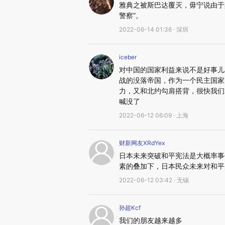
雅典之被斯巴达覆灭，毋宁说由于
警察”。
2022-06-14 01:36 · 深圳
iceber
对中国的国家利益来说不是好事儿
战的没落帝国，作为一个民主国家
力，又和北约勾肩搭背，很快我们
喊没了
2022-06-12 06:09 · 上海
财新网友XRdYex
日本未来突破和平宪法是大概率事
素的叠加下，日本民众未来对和平
2022-06-12 03:42 · 无锡
孙超Kcf
我们的朋友越来越多