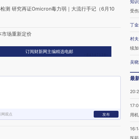
知识
 研究再证Omicron毒力弱｜大流行手记（6月10
受伤
丁金
本市场重新定价
村夫
续加
订阅财新网主编精选电邮
吴晓
最
20:
17:
新网观点
发布
用机
16:1
医药