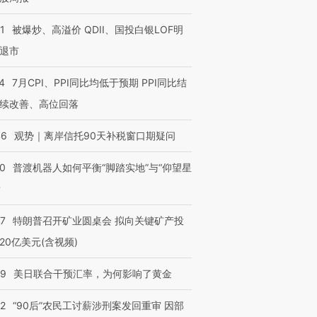
1
被爆炒、高溢价 QDII、国投白银LOF明
退市
4
7月CPI、PPI同比均低于预期 PPI同比结
续改善、高位回落
46
观势｜离岸信托90天补税窗口期疑问
00
普渡机器人如何平衡“脚踏实地”与“仰望星
？
57
特朗普召开矿业圆桌会 拟向关键矿产投
20亿美元(含视频)
09
美日联合干预汇率，为何影响了黄金
32
“90后”农民工讨薪涉刑案发回重审 因部