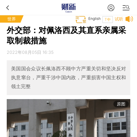
世界
English
试听
T中
外交部：对佩洛西及其直系亲属采
取制裁措施
2022年08月05日 16:35
美国国会众议长佩洛西不顾中方严重关切和坚决反对
执意窜台，严重干涉中国内政，严重损害中国主权和
领土完整
原图