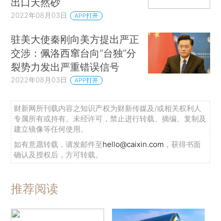
出口天然砂
2022年08月03日
APP打开
驻美大使秦刚向美方提出严正
交涉：佩洛西窜台向“台独”分
裂势力发出严重错误信号
2022年08月03日
APP打开
财新网所刊载内容之知识产权为财新传媒及/或相关权利人
专属所有或持有。未经许可，禁止进行转载、摘编、复制及
建立镜像等任何使用。
如有意愿转载，请发邮件至
hello@caixin.com
，获得书面
确认及授权后，方可转载。
推荐阅读