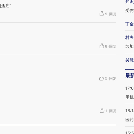
知识
酒店”
受伤
9
·
回复
丁金
村夫
续加
8
·
回复
吴晓
最
3
·
回复
17:
用机
16:1
1
·
回复
医药
15:5