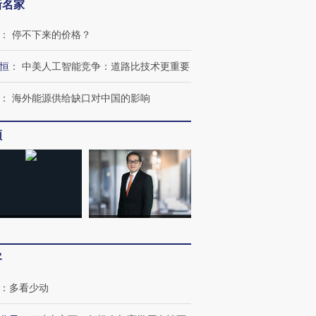
新名家
：
停不下来的价格？
恒
：
中美人工智能竞争：道路比技术更重要
：
海外能源供给缺口对中国的影响
频
客
：
多看少动