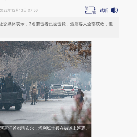
试听
2022年12月13日 07:56
社交媒体表示，3名袭击者已被击毙，酒店客人全部获救，但
2日，阿富汗首都喀布尔，塔利班士兵在街道上巡逻。