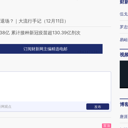
财
伍戈
场？｜大流行手记（12月11日）
罗志
8亿 累计接种新冠疫苗超130.39亿剂次
易峘
订阅财新网主编精选电邮
视
博
新网观点
发布
唐涯
置顶