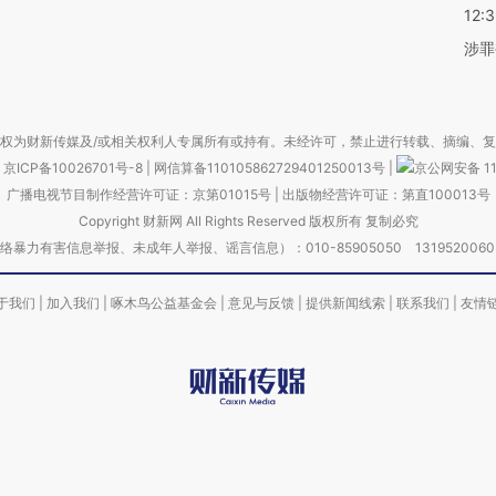
12:
涉罪
权为财新传媒及/或相关权利人专属所有或持有。未经许可，禁止进行转载、摘编、
京ICP备10026701号-8
|
网信算备110105862729401250013号
|
京公网安备 11
广播电视节目制作经营许可证：京第01015号
|
出版物经营许可证：第直100013号
Copyright 财新网 All Rights Reserved 版权所有 复制必究
害信息举报、未成年人举报、谣言信息）：010-85905050 13195200605 举报邮
于我们
|
加入我们
|
啄木鸟公益基金会
|
意见与反馈
|
提供新闻线索
|
联系我们
|
友情