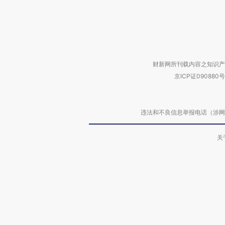
财新网所刊载内容之知识产
京ICP证090880号
违法和不良信息举报电话（涉网络暴力有
关