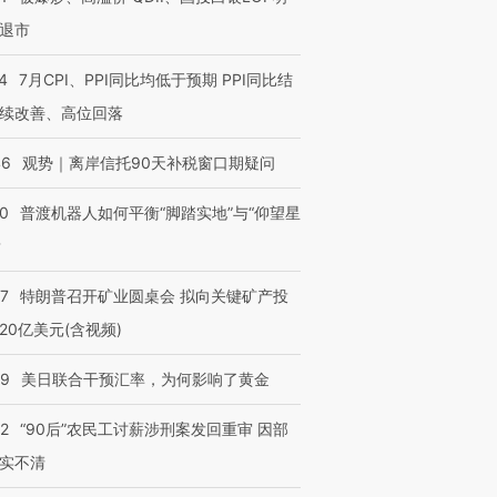
退市
”还是“人道危
湖北宜昌局部短时降雨
哈尔滨遭遇短时极端强降
4
7月CPI、PPI同比均低于预期 PPI同比结
撕裂西班牙
128毫米 紧急转移近
雨 3小时累计雨量超80毫
秘鲁纳斯
4000人
米
13人遇难
续改善、高位回落
46
观势｜离岸信托90天补税窗口期疑问
00
普渡机器人如何平衡“脚踏实地”与“仰望星
进第四届链博
【商旅对话】华住集团
？
技“链”接产
【特别呈现】寻找100种
CFO：不靠规模取胜，华
【特别呈
有意思的生活方式·第三对
住三大增长引擎是什么？
有意思的
57
特朗普召开矿业圆桌会 拟向关键矿产投
20亿美元(含视频)
09
美日联合干预汇率，为何影响了黄金
32
“90后”农民工讨薪涉刑案发回重审 因部
实不清