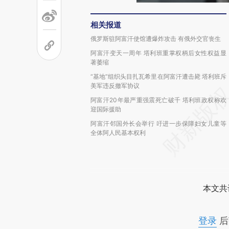
相关报道
俄罗斯驻阿富汗使馆遭爆炸攻击 有俄外交官丧生
阿富汗变天一周年 塔利班重掌权柄后女性权益显
著萎缩
“基地”组织头目扎瓦希里在阿富汗遭击毙 塔利班斥
美军违反撤军协议
阿富汗20年最严重强震死亡破千 塔利班政权称欢
迎国际援助
阿富汗邻国外长会举行 吁进一步保障妇女儿童等
全体阿人民基本权利
本文共
登录
后