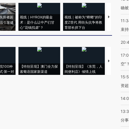
确被
失所者困
视线｜HYROX的吸金
视线｜被称为“蟑螂”的印
视线｜“入侵
11:3
高温引发健
术：是什么让中产们甘
度Z世代 用街头抗争将教
机”？难民潮
心“花钱找虐”？
育部长拱下台
飞地休达
束持
20:
17:
【推广】走
空”
找100种
【特别呈现】澳门全力探
【特别呈现】《东莞，人
会，让数智科
式·第一对
索葡语国家新渠道
间便利店》倾情上线
业
15:
资超
14:
13:
分事