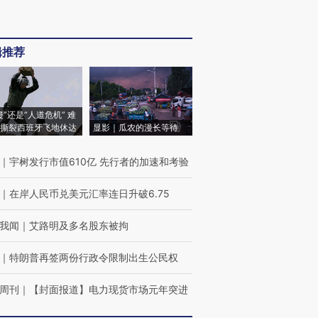
辑推荐
侵”还是“人道危机” 难
撕裂西班牙飞地休达
显影｜瓜农的漫长等待
｜
宇树发行市值610亿 先行者的加速和考验
｜
在岸人民币兑美元汇率连日升破6.75
我闻
｜
艾路明及多名股东被拘
｜
特朗普再签两份行政令限制出生公民权
周刊
｜
【封面报道】电力现货市场元年突进