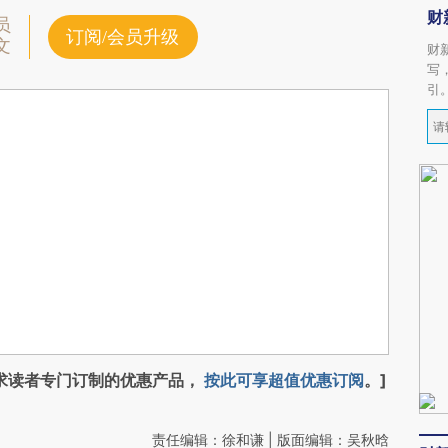
财
员
订阅/会员升级
文
财
写
引
求读者专门订制的优惠产品，
按此可享超值优惠订阅
。]
责任编辑：徐和谦 | 版面编辑：吴秋晗