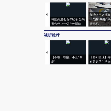
加沙上百万流离
韩国高温创百年纪录 当局
于“塑料烤箱” 
警告停止一切户外活动
康危机
视听推荐
【不唯一答案】不止“养
【特别呈现】寻
老”
有意思的生活方