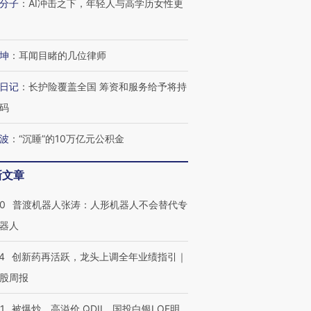
分子
：
AI冲击之下，年轻人与高学历女性更
坤
：
耳闻目睹的几位律师
日记
：
长护险覆盖全国 筹资和服务给予将持
码
波
：
“沉睡”的10万亿元公积金
新文章
00
普渡机器人张涛：人形机器人不会替代专
器人
4
创新药再活跃，龙头上调全年业绩指引｜
股周报
1
被爆炒、高溢价 QDII、国投白银LOF明