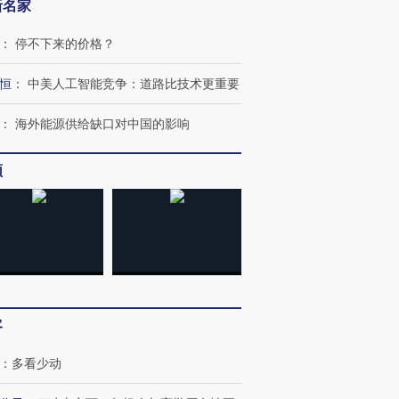
新名家
：
停不下来的价格？
恒
：
中美人工智能竞争：道路比技术更重要
：
海外能源供给缺口对中国的影响
频
客
：
多看少动