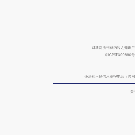
财新网所刊载内容之知识产
京ICP证090880号
违法和不良信息举报电话（涉网络暴力有
关