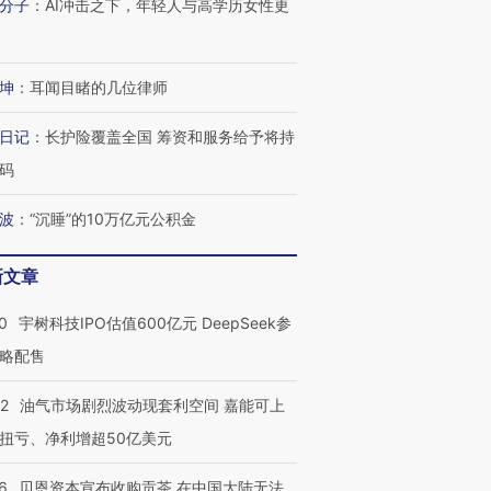
分子
：
AI冲击之下，年轻人与高学历女性更
坤
：
耳闻目睹的几位律师
日记
：
长护险覆盖全国 筹资和服务给予将持
码
波
：
“沉睡”的10万亿元公积金
新文章
0
宇树科技IPO估值600亿元 DeepSeek参
略配售
22
油气市场剧烈波动现套利空间 嘉能可上
扭亏、净利增超50亿美元
6
贝恩资本宣布收购贡茶 在中国大陆无法