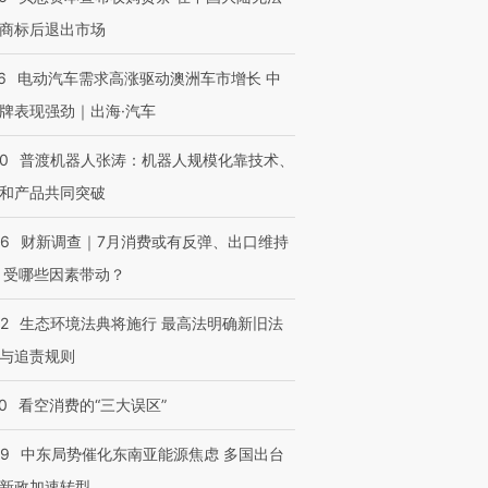
OX的吸金
商标后退出市场
马航飞行员跨国走私7万
视线｜被称为“蟑螂”的印
让中产们甘
粒摇头丸 尿检体内含3种
度Z世代 用街头抗争将教
秘鲁纳斯
”？
毒品
育部长拱下台
13人遇难
6
电动汽车需求高涨驱动澳洲车市增长 中
牌表现强劲｜出海·汽车
00
普渡机器人张涛：机器人规模化靠技术、
和产品共同突破
进第四届链博
【商旅对话】华住集团
技“链”接产
【特别呈现】寻找100种
CFO：不靠规模取胜，华
【特别呈
有意思的生活方式·第三对
住三大增长引擎是什么？
有意思的
56
财新调查｜7月消费或有反弹、出口维持
 受哪些因素带动？
42
生态环境法典将施行 最高法明确新旧法
与追责规则
0
看空消费的“三大误区”
59
中东局势催化东南亚能源焦虑 多国出台
新政加速转型