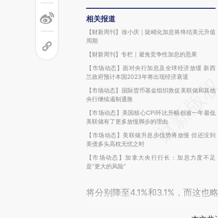
相关报道
【财新周刊】徐小庆｜陡峭化加息将终结美元升值
周期
【财新周刊】专栏｜避免竞争性加息的恶果
【市场动态】面对央行加息及全球经济放缓 新西
兰政府预计本国2023年将出现经济衰退
【市场动态】国际货币基金组织敦促美联储和其他
央行继续遏制通胀
【市场动态】美国核心CPI环比升幅创逾一年最低
美联储有了更多放慢脚步的理由
【市场动态】美联储升息步伐势将放慢 但还没到
美债多头高枕无忧之时
【市场动态】加拿大央行行长：加息力度不足
是“更大的风险”
将分别降至4.1%和3.1%，而这也