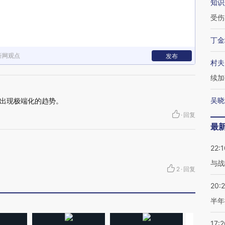
知识
受伤
丁金
新网观点
发布
村夫
续加
吴晓
出现极端化的趋势。
·
回复
最
22:1
与战
2
·
回复
20:
半年
17:2