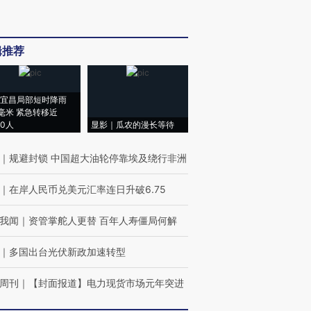
辑推荐
宜昌局部短时降雨
8毫米 紧急转移近
00人
显影｜瓜农的漫长等待
｜
规避封锁 中国超大油轮停靠埃及绕行非洲
｜
在岸人民币兑美元汇率连日升破6.75
我闻
｜
资管掌舵人更替 百年人寿僵局何解
｜
多国出台光伏新政加速转型
周刊
｜
【封面报道】电力现货市场元年突进