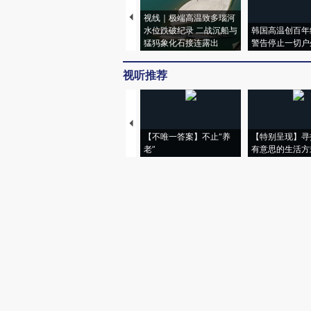
视线｜极端高温致多瑙河
水位跌破纪录 二战沉船与
韩国高温创百年
猛犸象化石接连露出
警告停止一切户
视听推荐
【不唯一答案】不止“养
【特别呈现】寻
老”
有意思的生活方