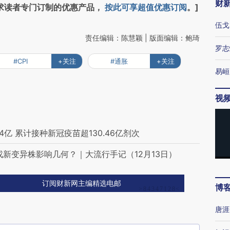
财
求读者专门订制的优惠产品，
按此可享超值优惠订阅
。]
伍戈
责任编辑：陈慧颖 | 版面编辑：鲍琦
罗志
#CPI
+关注
#通胀
+关注
易峘
视
亿 累计接种新冠疫苗超130.46亿剂次
新变异株影响几何？｜大流行手记（12月13日）
订阅财新网主编精选电邮
博
唐涯