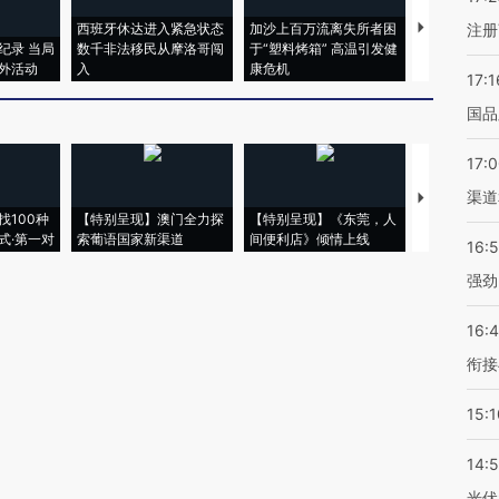
西班牙休达进入紧急状态
加沙上百万流离失所者困
视线｜HYR
注册
纪录 当局
数千非法移民从摩洛哥闯
于“塑料烤箱” 高温引发健
术：是什么
外活动
入
康危机
心“花钱找虐
17:1
国品
17:
渠道
【推广】走
找100种
【特别呈现】澳门全力探
【特别呈现】《东莞，人
会，让数智科
式·第一对
索葡语国家新渠道
间便利店》倾情上线
业
16:
强劲
16:
衔接
15:1
14:
光伏