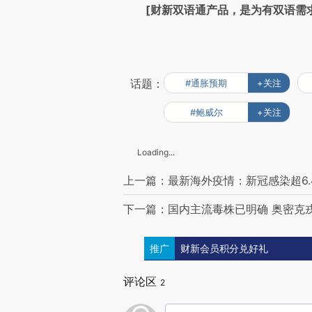
[财新双语通产品，是为有双语需
话题：
#通胀预期
+关注
#鲍威尔
+关注
Loading...
上一篇：最新海外疫情：新冠感染超6.4
下一篇：国内主流毒株已明确 奥密克戎
推广
财新会员积分兑好礼
评论区
2