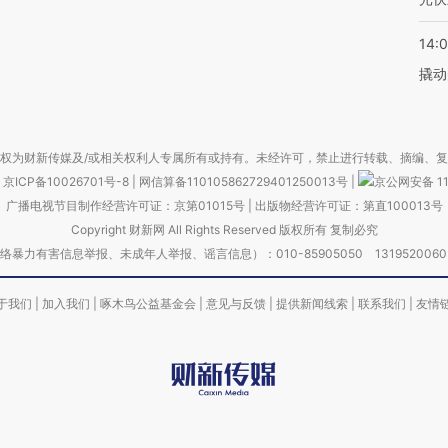
14:
撬动
权为财新传媒及/或相关权利人专属所有或持有。未经许可，禁止进行转载、摘编、
京ICP备10026701号-8
|
网信算备110105862729401250013号
|
京公网安备 11
广播电视节目制作经营许可证：京第01015号
|
出版物经营许可证：第直100013号
Copyright 财新网 All Rights Reserved 版权所有 复制必究
害信息举报、未成年人举报、谣言信息）：010-85905050 13195200605 举报邮
于我们
|
加入我们
|
啄木鸟公益基金会
|
意见与反馈
|
提供新闻线索
|
联系我们
|
友情