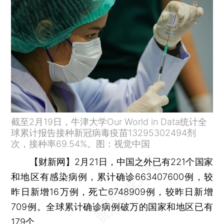
截至2月19日，牛津大学Our World in Data统计全
球累计报告接种新冠病毒疫苗13295302494剂
次，接种率69.54%。图：视觉中国
【财新网】
2月21日，中国之外已有221个国家
和地区有感染病例，累计确诊663407600例，较
昨日新增16万例，死亡6748909例，较昨日新增
709例。全球累计确诊病例破万的国家和地区已有
179个。