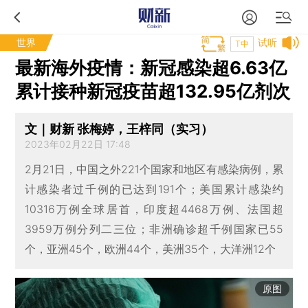
世界
试听
T中
最新海外疫情：新冠感染超6.63亿
累计接种新冠疫苗超132.95亿剂次
文｜财新 张梅婷，王梓同（实习）
2023年02月22日 17:48
2月21日，中国之外221个国家和地区有感染病例，累
计感染者过千例的已达到191个；美国累计感染约
10316万例全球居首，印度超4468万例、法国超
3959万例分列二三位；非洲确诊超千例国家已55
个，亚洲45个，欧洲44个，美洲35个，大洋洲12个
原图