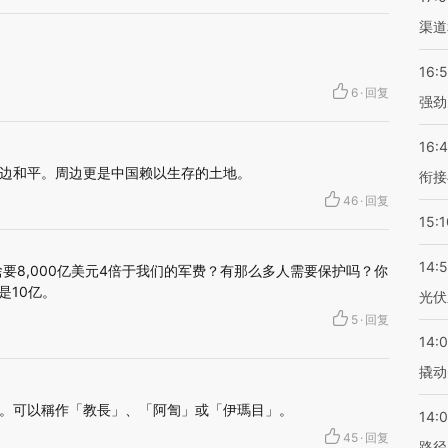
渠道
16:
6
·
回复
强劲
16:
边和平。周边更是中国赖以生存的土地。
衔接
46
·
回复
15:1
14:
要8,000亿美元4倍于我们的军费？有那么多人需要保护吗？你
是10亿。
光伏
5
·
回复
14:
撬动
。可以稱作「教長」、「阿訇」或「伊瑪目」。
14:0
45
·
回复
路径