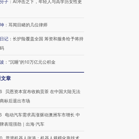
分子
：
AI冲击之下，年轻人与高学历女性更
坤
：
耳闻目睹的几位律师
日记
：
长护险覆盖全国 筹资和服务给予将持
码
波
：
“沉睡”的10万亿元公积金
新文章
6
贝恩资本宣布收购贡茶 在中国大陆无法
商标后退出市场
6
电动汽车需求高涨驱动澳洲车市增长 中
牌表现强劲｜出海·汽车
00
普渡机器人张涛：机器人规模化靠技术、