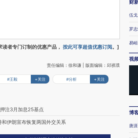
财
伍戈
罗志
易峘
求读者专门订制的优惠产品，
按此可享超值优惠订阅
。]
视
责任编辑：徐和谦 | 版面编辑：邱祺璞
#王毅
+关注
#分析
+关注
押注3月加息25基点
博
特和伊朗宣布恢复两国外交关系
唐涯