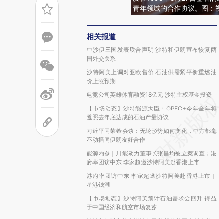
青年领域的合作协议。图：
相关报道
中沙伊三国发表联合声明 沙特和伊朗宣布恢复两
国外交关系
沙特阿美上调对亚欧售价 石油供需紧平衡重燃油
价上涨预期
电竞公司英雄体育融资18亿元 沙特主权基金投资
【市场动态】沙特能源大臣：OPEC+今年全年将
遵照去年底达成的石油产量协议
习近平同莱希会谈：无论形势如何变化，中方都毫
不动摇同伊朗友好合作
能源内参｜川能动力董事长张昌均被立案调查；港
府率团访中东 李家超邀沙特阿美赴香港上市
港府率团访中东 李家超邀沙特阿美赴香港上市｜
星港钱潮
【市场动态】沙特阿美预计石油需求会回升 得益
于中国经济和航空市场复苏