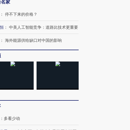
新名家
：
停不下来的价格？
恒
：
中美人工智能竞争：道路比技术更重要
：
海外能源供给缺口对中国的影响
频
客
：
多看少动