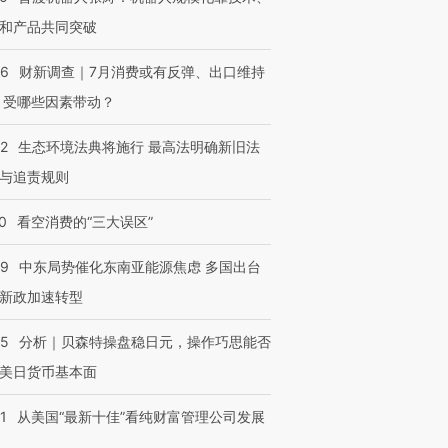
和产品共同突破
56
财新调查｜7月消费或有反弹、出口维持
 受哪些因素带动？
42
生态环境法典将施行 最高法明确新旧法
与追责规则
0
看空消费的“三大误区”
59
中东局势催化东南亚能源焦虑 多国出台
新政加速转型
05
分析｜贝森特操盘稳日元，操作巧思能否
美日货币基本面
1
从美国“最新十佳”看纯财富管理公司发展