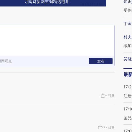
知识
订阅财新网主编精选电邮
受伤
丁金
村夫
续加
吴晓
新网观点
发布
最
17:2
注册
·
回复
17:1
国品
7
·
回复
17: