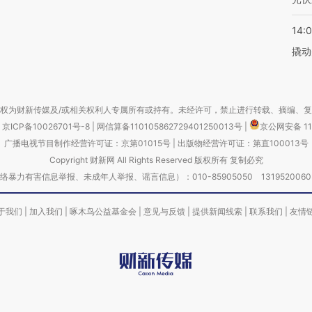
14:
撬动
权为财新传媒及/或相关权利人专属所有或持有。未经许可，禁止进行转载、摘编、
京ICP备10026701号-8
|
网信算备110105862729401250013号
|
京公网安备 11
广播电视节目制作经营许可证：京第01015号
|
出版物经营许可证：第直100013号
Copyright 财新网 All Rights Reserved 版权所有 复制必究
害信息举报、未成年人举报、谣言信息）：010-85905050 13195200605 举报邮
于我们
|
加入我们
|
啄木鸟公益基金会
|
意见与反馈
|
提供新闻线索
|
联系我们
|
友情