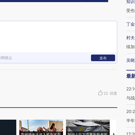
知识
受伤
丁金
村夫
续加
新网观点
发布
吴晓
最
22:1
22
·
回复
与战
20:
半年
17:2
西班牙休达进入紧急状态
加沙上百万流离失所者困
视线｜HYR