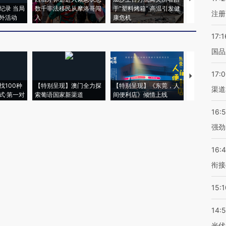
纪录 当局
数千非法移民从摩洛哥闯
于“塑料烤箱” 高温引发健
术：是什么
注册
外活动
入
康危机
心“花钱找虐
17:1
国品
17:
【推广】走
找100种
【特别呈现】澳门全力探
【特别呈现】《东莞，人
会，让数智科
渠道
式·第一对
索葡语国家新渠道
间便利店》倾情上线
业
16:
强劲
16:
衔接
15:1
14:
光伏