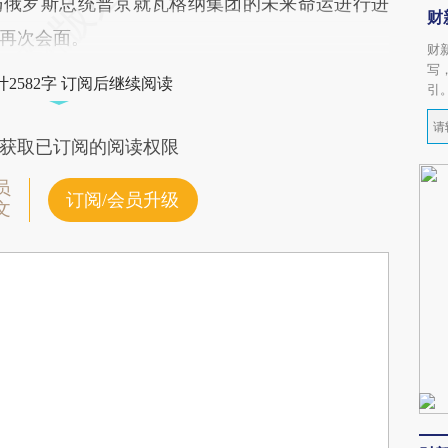
俄罗斯总统普京就瓦格纳集团的未来命运进行进
财
再次会面。
财
写
2582字 订阅后继续阅读
引
获取已订阅的阅读权限
员
订阅/会员升级
文