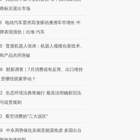
让中产们甘
粒摇头丸 尿检体内含3种
度Z世代 用街头抗争将教
秘鲁纳斯
商标后退出市场
”？
毒品
育部长拱下台
13人遇难
6
电动汽车需求高涨驱动澳洲车市增长 中
牌表现强劲｜出海·汽车
00
普渡机器人张涛：机器人规模化靠技术、
进第四届链博
【商旅对话】华住集团
技“链”接产
【特别呈现】寻找100种
CFO：不靠规模取胜，华
【特别呈
和产品共同突破
有意思的生活方式·第三对
住三大增长引擎是什么？
有意思的
56
财新调查｜7月消费或有反弹、出口维持
 受哪些因素带动？
42
生态环境法典将施行 最高法明确新旧法
与追责规则
0
看空消费的“三大误区”
59
中东局势催化东南亚能源焦虑 多国出台
新政加速转型