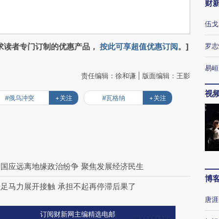
财
伍戈
求读者专门订制的优惠产品，
按此可享超值优惠订阅
。]
罗志
易峘
责任编辑：徐和谦 | 版面编辑：王影
视
#俄乌冲突
+关注
#瓦格纳
+关注
国应远离地缘政治纷争 聚焦发展经济民生
博
足马力展开接触 承担不起再停滞后果了
唐涯
订阅财新网主编精选电邮