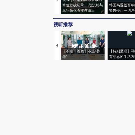
水位跌破纪录 二战沉船与
韩国高温创百年
猛犸象化石接连露出
警告停止一切户
视听推荐
【不唯一答案】不止“养
【特别呈现】寻
老”
有意思的生活方