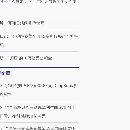
分子
：
AI冲击之下，年轻人与高学历女性更
坤
：
耳闻目睹的几位律师
日记
：
长护险覆盖全国 筹资和服务给予将持
码
波
：
“沉睡”的10万亿元公积金
新文章
0
宇树科技IPO估值600亿元 DeepSeek参
略配售
22
油气市场剧烈波动现套利空间 嘉能可上
扭亏、净利增超50亿美元
6
贝恩资本宣布收购贡茶 在中国大陆无法
OX的吸金
马航飞行员跨国走私7万
视线｜被称为“蟑螂”的印