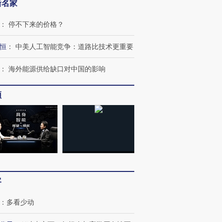
新名家
：
停不下来的价格？
恒
：
中美人工智能竞争：道路比技术更重要
：
海外能源供给缺口对中国的影响
频
客
：
多看少动