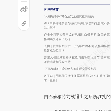
相关报道
“瓦格纳事件”将石油安全担忧推向浪尖
卢卡申科详述斡旋“兵谏”穿梭细节 曾劝阻普京不要
武力解决
卢卡申科证实普里戈任已抵达白俄罗斯 称目睹瓦
格纳兵变令自己心痛
人物｜俄防长绍伊古：历“兵谏”而不倒 瓦格纳事件
后暂成受益者？
普里戈任回顾瓦格纳被迫与俄军交火细节 普京感
谢俄武装和民众支持
“瓦格纳事件”后绍伊古首度现身视察部队
数字说｜图解俄罗斯雇佣军瓦格纳“24小时兵变”始
末（更新）
自巴赫穆特前线退出之后所驻扎的