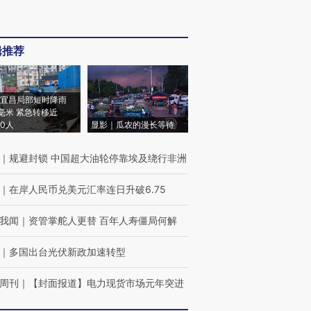
辑推荐
宜昌局部短时降雨
8毫米 紧急转移近
00人
显影｜瓜农的漫长等待
｜
规避封锁 中国超大油轮停靠埃及绕行非洲
｜
在岸人民币兑美元汇率连日升破6.75
我闻
｜
资管掌舵人更替 百年人寿僵局何解
｜
多国出台光伏新政加速转型
周刊
｜
【封面报道】电力现货市场元年突进