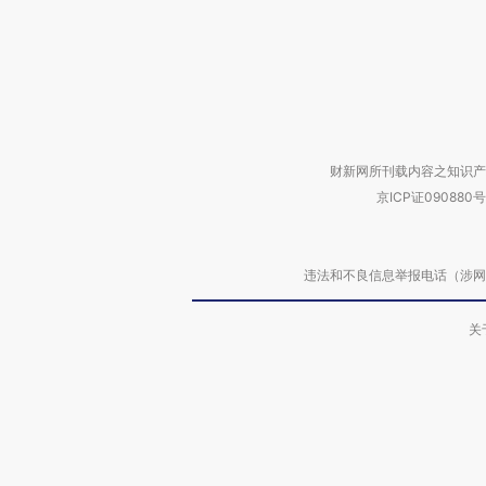
财新网所刊载内容之知识产
京ICP证090880号
违法和不良信息举报电话（涉网络暴力有
关