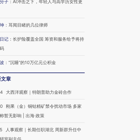
分子
：
AI冲击之下，年轻人与高学历女性更
坤
：
耳闻目睹的几位律师
日记
：
长护险覆盖全国 筹资和服务给予将持
码
波
：
“沉睡”的10万亿元公积金
新文章
44
大西洋观察｜特朗普助力金砖合作
40
刚果（金）铜钴精矿禁令扰动市场 多家
称暂无影响 | 出海·政策
25
人事观察｜长期任职湖北 周新群升任中
研室副主任