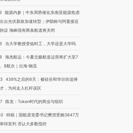
3
能源内参｜中东局势催化东南亚能源焦虑
出台光伏新政加速转型；伊朗称与阿曼接近
协议 海峡现有两条航道将关闭
6
当大学教授变临时工，大学还是大学吗
8
海杰航运：今夏北极航道运营将扩大至7
OX的吸金
马航飞行员跨国走私7万
视线｜被称为“蟑螂”的印
让中产们甘
粒摇头丸 尿检体内含3种
度Z世代 用街头抗争将教
秘鲁纳斯
、8航次｜出海·物流
”？
毒品
育部长拱下台
13人遇难
53
439%之后的6天：被硅谷和华尔街追捧
才，为何走入杠杆误区
07
陈龙：Token时代的商业与组织
进第四届链博
【商旅对话】华住集团
技“链”接产
【特别呈现】寻找100种
CFO：不靠规模取胜，华
【特别呈
50
特稿｜国航原党委书记樊澄受贿3847万
有意思的生活方式·第三对
住三大增长引擎是什么？
有意思的
审待宣判 否认大多数指控