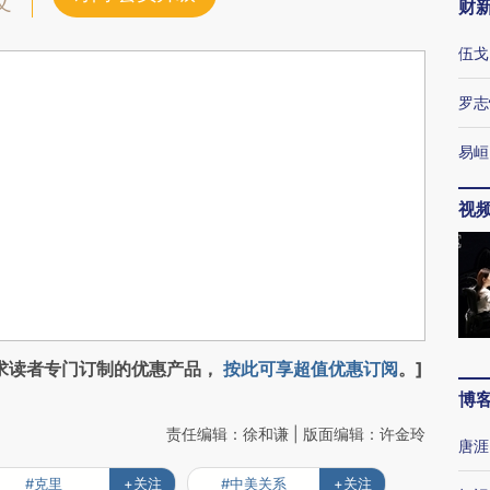
文
财
伍戈
罗志
易峘
视
求读者专门订制的优惠产品，
按此可享超值优惠订阅
。]
博
责任编辑：徐和谦 | 版面编辑：许金玲
唐涯
#克里
+关注
#中美关系
+关注