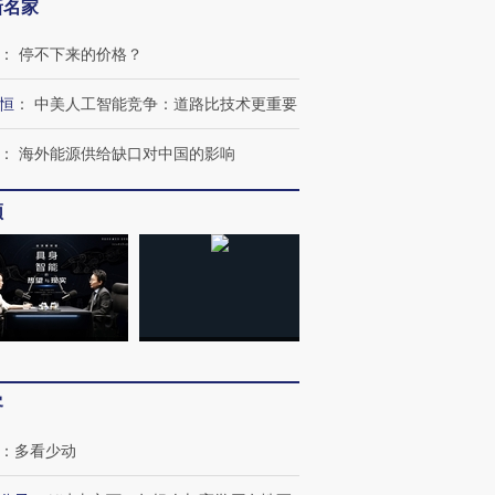
新名家
：
停不下来的价格？
恒
：
中美人工智能竞争：道路比技术更重要
：
海外能源供给缺口对中国的影响
频
客
：
多看少动