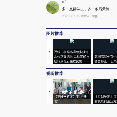
# 
多一点留学生，多一条后天路
2023-07-19 03:52 · 中国
图片推荐
视线｜极端高温致多瑙河
水位跌破纪录 二战沉船与
韩国高温创百年
猛犸象化石接连露出
警告停止一切户
视听推荐
【不唯一答案】不止“养
【特别呈现】寻
老”
有意思的生活方