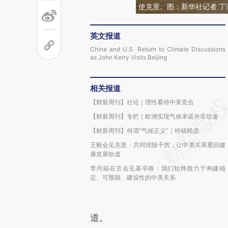
使克里。图：新华社记者 丁
英文报道
China and U.S. Return to Climate Discussions
as John Kerry Visits Beijing
相关报道
【财新周刊】社论｜理性看待中美竞合
【财新周刊】专栏｜欧洲实现气候承诺并非坦途
【财新周刊】何谓“气候正义”｜特稿精选
王毅会见克里：共同排除干扰，让中美关系重回健
康发展轨道
李尚福在京会见基辛格：我们始终致力于构建稳
定、可预期、建设性的中美关系
道。