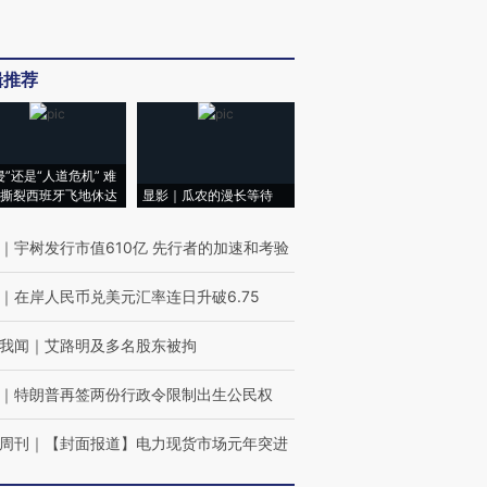
辑推荐
侵”还是“人道危机” 难
撕裂西班牙飞地休达
显影｜瓜农的漫长等待
｜
宇树发行市值610亿 先行者的加速和考验
｜
在岸人民币兑美元汇率连日升破6.75
我闻
｜
艾路明及多名股东被拘
｜
特朗普再签两份行政令限制出生公民权
周刊
｜
【封面报道】电力现货市场元年突进