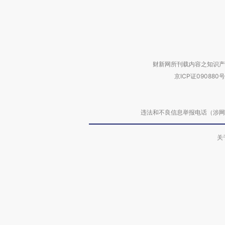
财新网所刊载内容之知识产
京ICP证090880号
违法和不良信息举报电话（涉网络暴力有
关