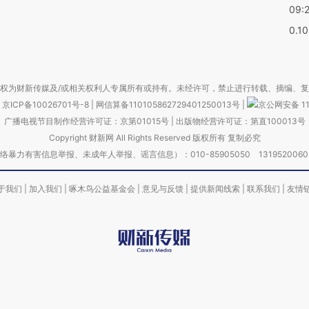
09:
0.1
权为财新传媒及/或相关权利人专属所有或持有。未经许可，禁止进行转载、摘编、
京ICP备10026701号-8
|
网信算备110105862729401250013号
|
京公网安备 11
广播电视节目制作经营许可证：京第01015号
|
出版物经营许可证：第直100013号
Copyright 财新网 All Rights Reserved 版权所有 复制必究
害信息举报、未成年人举报、谣言信息）：010-85905050 13195200605 举报邮
于我们
|
加入我们
|
啄木鸟公益基金会
|
意见与反馈
|
提供新闻线索
|
联系我们
|
友情