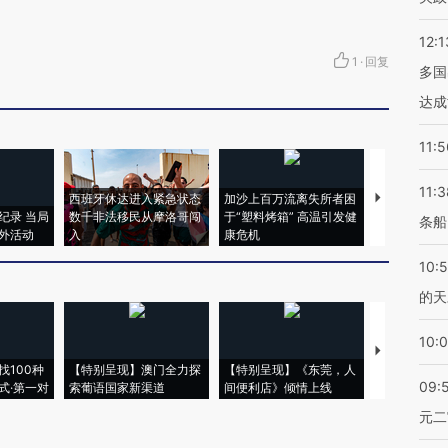
12:1
1
·
回复
多国
达成
11:5
11:3
西班牙休达进入紧急状态
加沙上百万流离失所者困
视线｜HYR
纪录 当局
数千非法移民从摩洛哥闯
于“塑料烤箱” 高温引发健
术：是什么
条船
外活动
入
康危机
心“花钱找虐
10:
的天
10:
【推广】走
找100种
【特别呈现】澳门全力探
【特别呈现】《东莞，人
会，让数智科
09:
式·第一对
索葡语国家新渠道
间便利店》倾情上线
业
元二