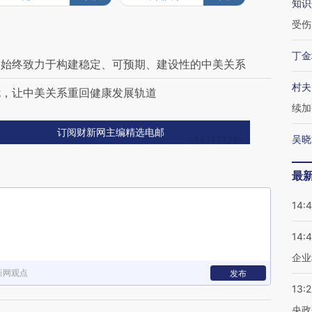
知识
受伤
丁金
们始终致力于构建稳定、可预期、建设性的中美关系
村夫
扰，让中美关系重回健康发展轨道
续加
订阅财新网主编精选电邮
吴晓
最
14:
14:
企业
新网观点
发布
13:
央政