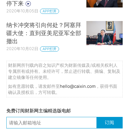
停下来
2020年10月05日
APP打开
纳卡冲突将引向何处？阿塞拜
疆大使：直到亚美尼亚军全部
撤出
2020年10月02日
APP打开
财新网所刊载内容之知识产权为财新传媒及/或相关权利人
专属所有或持有。未经许可，禁止进行转载、摘编、复制及
建立镜像等任何使用。
如有意愿转载，请发邮件至
hello@caixin.com
，获得书面
确认及授权后，方可转载。
免费订阅财新网主编精选版电邮
订阅