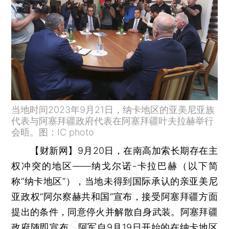
当地时间2023年9月21日，纳卡地区的亚美尼亚族
代表与阿塞拜疆政府代表在阿塞拜疆叶夫拉赫举行
会晤。图：IC photo
【财新网】
9月20日，在南高加索长期存在主
权冲突的地区——纳戈尔诺-卡拉巴赫（以下简
称“纳卡地区”），当地未得到国际承认的亲亚美尼
亚政权“阿尔察赫共和国”宣布，接受阿塞拜疆方面
提出的条件，同意停火并解散自身武装。阿塞拜疆
政府随即宣布，阿军自9月19日开始的在纳卡地区