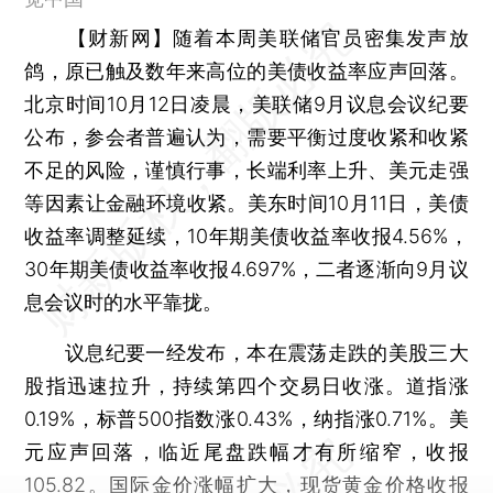
【财新网】
随着本周美联储官员密集发声放
鸽，原已触及数年来高位的美债收益率应声回落。
北京时间10月12日凌晨，美联储9月议息会议纪要
公布，参会者普遍认为，需要平衡过度收紧和收紧
不足的风险，谨慎行事，长端利率上升、美元走强
等因素让金融环境收紧。美东时间10月11日，美债
收益率调整延续，10年期美债收益率收报4.56%，
30年期美债收益率收报4.697%，二者逐渐向9月议
息会议时的水平靠拢。
议息纪要一经发布，本在震荡走跌的美股三大
股指迅速拉升，持续第四个交易日收涨。道指涨
0.19%，标普500指数涨0.43%，纳指涨0.71%。美
元应声回落，临近尾盘跌幅才有所缩窄，收报
105.82。国际金价涨幅扩大，现货黄金价格收报