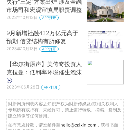
央行“三定”方案出炉 涉及金融
市场司和宏观审慎局职责调整
2023年10月13日
APP打开
9月新增社融4.12万亿元高于
预期 信贷结构有所修复
2023年10月13日
APP打开
【华尔街原声】美传奇投资人
克拉曼：低利率环境催生泡沫
2023年06月28日
APP打开
财新网所刊载内容之知识产权为财新传媒及/或相关权利人
专属所有或持有。未经许可，禁止进行转载、摘编、复制及
建立镜像等任何使用。
如有意愿转载，请发邮件至
hello@caixin.com
，获得书面