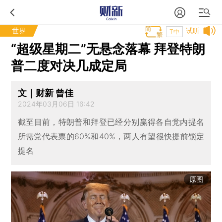
世界
试听
T中
“超级星期二”无悬念落幕 拜登特朗
普二度对决几成定局
文｜财新 曾佳
2024年03月06日 16:42
截至目前，特朗普和拜登已经分别赢得各自党内提名
所需党代表票的60%和40%，两人有望很快提前锁定
提名
原图