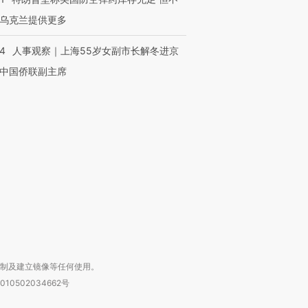
乌克兰提供更多
24
人事观察｜上海55岁女副市长解冬进京
中国侨联副主席
跨国走私7万
视线｜被称为“蟑螂”的印
视线｜“入侵”还是“人道危
检体内含3种
度Z世代 用街头抗争将教
机”？难民潮撕裂西班牙
秘鲁纳斯
育部长拱下台
飞地休达
13人遇难
进第四届链博
【商旅对话】华住集团
技“链”接产
【特别呈现】寻找100种
CFO：不靠规模取胜，华
【特别呈
有意思的生活方式·第三对
住三大增长引擎是什么？
有意思的
复制及建立镜像等任何使用。
010502034662号