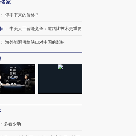
新名家
：
停不下来的价格？
恒
：
中美人工智能竞争：道路比技术更重要
：
海外能源供给缺口对中国的影响
频
客
：
多看少动