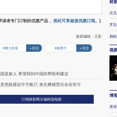
财
伍戈
求读者专门订制的优惠产品，
按此可享超值优惠订阅
。]
罗志
版面编辑：王影
易峘
#澳大利亚
+关注
#新西兰
+关注
视
国是敌人 希望得到中国的帮助和建议
意危险接近中方船只 发生擦碰责任全在菲方
博
订阅财新网主编精选电邮
唐涯