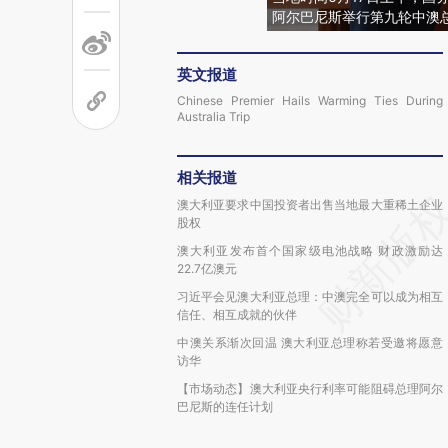
阿尔巴尼斯举行第九轮中澳总
英文报道
Chinese Premier Hails Warming Ties During
Australia Trip
相关报道
澳大利亚要求中国投资者出售当地最大重稀土企业
股权
澳大利亚发布首个国家级电池战略 财政激励达
22.7亿澳元
习近平会见澳大利亚总理：中澳完全可以成为相互
信任、相互成就的伙伴
中澳关系渐次回温 澳大利亚总理称若受邀将愿意
访华
【市场动态】澳大利亚央行利率可能阻碍总理阿尔
巴尼斯的连任计划