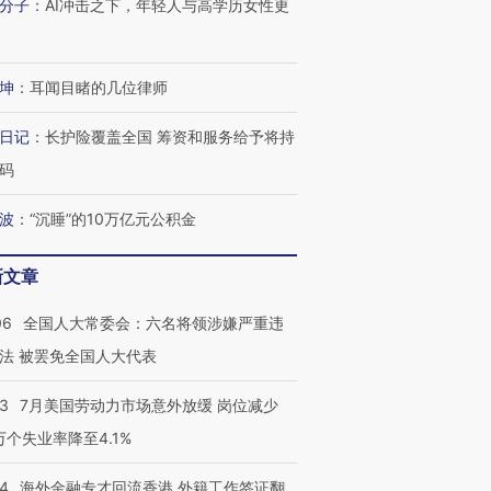
分子
：
AI冲击之下，年轻人与高学历女性更
坤
：
耳闻目睹的几位律师
日记
：
长护险覆盖全国 筹资和服务给予将持
码
波
：
“沉睡”的10万亿元公积金
新文章
06
全国人大常委会：六名将领涉嫌严重违
法 被罢免全国人大代表
43
7月美国劳动力市场意外放缓 岗位减少
3万个失业率降至4.1%
14
海外金融专才回流香港 外籍工作签证翻