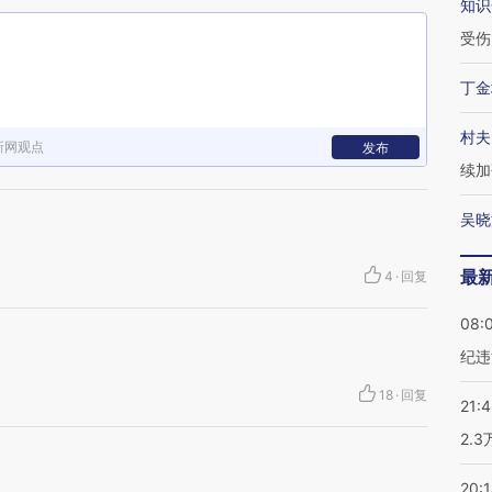
知识
受伤
丁金
村夫
新网观点
发布
续加
吴晓
最
4
·
回复
08:
纪违
18
·
回复
21:
2.
20: