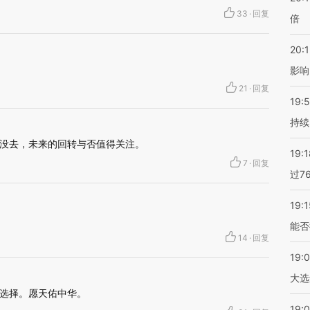
33
·
回复
倍
20:1
影响
21
·
回复
19:5
持续
没去，未来的回转与否值得关注。
19:1
7
·
回复
过7
19:1
能否
14
·
回复
19:
大选
选择。愿天佑中华。
19:0