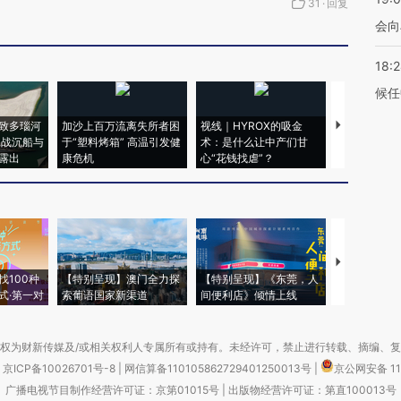
31
·
回复
会向
18:
候任
致多瑙河
加沙上百万流离失所者困
视线｜HYROX的吸金
马航飞行员
二战沉船与
于“塑料烤箱” 高温引发健
术：是什么让中产们甘
粒摇头丸 尿
露出
康危机
心“花钱找虐”？
毒品
【推广】走
找100种
【特别呈现】澳门全力探
【特别呈现】《东莞，人
会，让数智科
式·第一对
索葡语国家新渠道
间便利店》倾情上线
业
权为财新传媒及/或相关权利人专属所有或持有。未经许可，禁止进行转载、摘编、
京ICP备10026701号-8
|
网信算备110105862729401250013号
|
京公网安备 11
广播电视节目制作经营许可证：京第01015号
|
出版物经营许可证：第直100013号