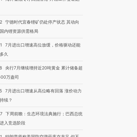
2
宁德时代宜春锂矿仍处停产状态 其动向
国内锂资源供需格局
1
7月进出口增速高位放缓，价格驱动还能
多久
8
央行7月继续增持近20吨黄金 累计储备超
600万盎司
5
7月进出口增速从高位略有回落 涨价动力
持续？
07
下周前瞻：生态环境法典施行；巴西总统
进入竞选阶段
1
特朗普坚称美国防空弹药库存充足 但不