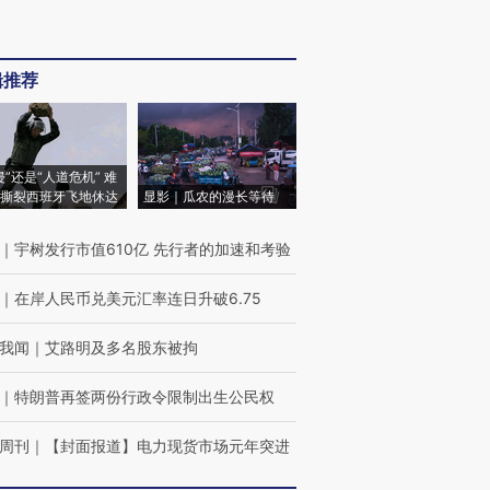
辑推荐
侵”还是“人道危机” 难
撕裂西班牙飞地休达
显影｜瓜农的漫长等待
｜
宇树发行市值610亿 先行者的加速和考验
｜
在岸人民币兑美元汇率连日升破6.75
我闻
｜
艾路明及多名股东被拘
｜
特朗普再签两份行政令限制出生公民权
周刊
｜
【封面报道】电力现货市场元年突进