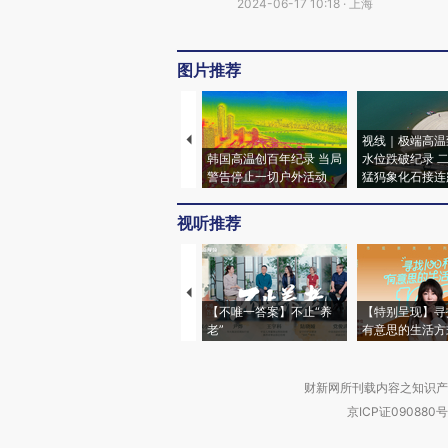
2024-06-17 10:18 · 上海
图片推荐
视线｜极端高温
韩国高温创百年纪录 当局
水位跌破纪录 
警告停止一切户外活动
猛犸象化石接连
视听推荐
【不唯一答案】不止“养
【特别呈现】寻
老”
有意思的生活方
财新网所刊载内容之知识产
京ICP证090880号