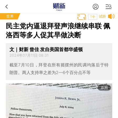
世界
试听
T中
民主党内逼退拜登声浪继续串联 佩
洛西等多人促其早做决断
文｜财新 曾佳 发自美国首都华盛顿
2024年07月11日 08:31
截至7月10日，拜登在所有摇摆州的民调均落后于特
朗普。两人支持率之差为2—6个百分点不等
原图