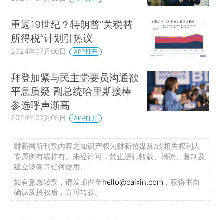
重返19世纪？特朗普“关税替
所得税”计划引热议
2024年07月06日
APP打开
拜登加紧与民主党要员沟通欲
平息质疑 副总统哈里斯接棒
参选呼声渐高
2024年07月05日
APP打开
财新网所刊载内容之知识产权为财新传媒及/或相关权利人
专属所有或持有。未经许可，禁止进行转载、摘编、复制及
建立镜像等任何使用。
如有意愿转载，请发邮件至
hello@caixin.com
，获得书面
确认及授权后，方可转载。