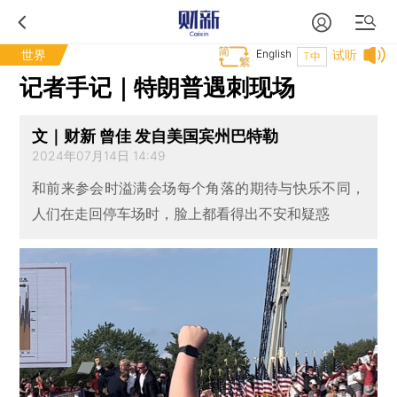
世界
English
试听
T中
记者手记｜特朗普遇刺现场
文｜财新 曾佳 发自美国宾州巴特勒
2024年07月14日 14:49
和前来参会时溢满会场每个角落的期待与快乐不同，
人们在走回停车场时，脸上都看得出不安和疑惑