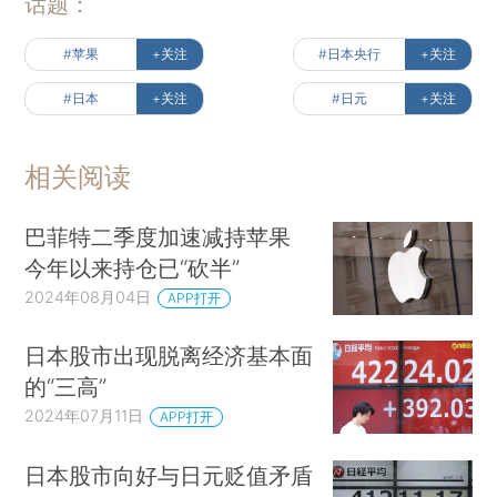
话题：
#苹果
+关注
#日本央行
+关注
#日本
+关注
#日元
+关注
相关阅读
巴菲特二季度加速减持苹果
今年以来持仓已“砍半”
2024年08月04日
APP打开
日本股市出现脱离经济基本面
的“三高”
2024年07月11日
APP打开
日本股市向好与日元贬值矛盾