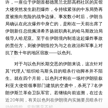
许，一座位于伊朗首都德黑兰北部高档社区的宾馆
大楼突然发生剧烈爆炸，令持续紧张的中东局势再
度被推向危险的战争边缘。事发数小时后，伊朗当
局确认在此次爆炸中身亡的，是刚在一天前出席了
伊朗新任总统佩泽希齐扬就职典礼的哈马斯政治局
领导人哈尼亚。至于在伊朗境内制造这起爆炸事故
的责任方，则被伊朗指控为与之在政治和军事上对
抗了数十年的地区宿敌——以色列。
对于与以色列长期交恶的伊朗来说，这次针对
其“代理人”组织哈马斯头目的暗杀行动脚本并不陌
生。就在四个月前，以色列才刚在一场对伊朗驻叙
利亚大使馆领事部门建筑的空袭中，杀死了7名伊
朗伊斯兰革命卫队军官。若继续向前追溯，在过去
近20年间，有关以色列在伊朗境内实施要员暗杀行
动的指控，实则屡见不鲜。