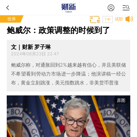
世界
试听
T中
鲍威尔：政策调整的时候到了
文｜财新 罗子琳
2024年08月23日 22:47
鲍威尔称，对通胀回到2%越来越有信心，并且美联储
不希望看到劳动力市场进一步降温；他演讲稿一经公
布，黄金立刻跳涨，美元指数跳水，非美货币普涨
原图