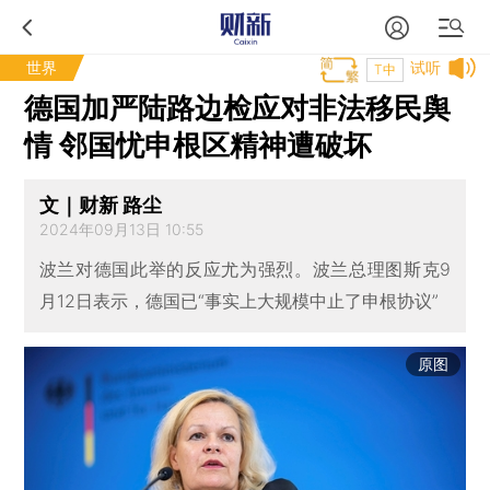
世界
试听
T中
德国加严陆路边检应对非法移民舆
情 邻国忧申根区精神遭破坏
文｜财新 路尘
2024年09月13日 10:55
波兰对德国此举的反应尤为强烈。波兰总理图斯克9
月12日表示，德国已“事实上大规模中止了申根协议”
原图