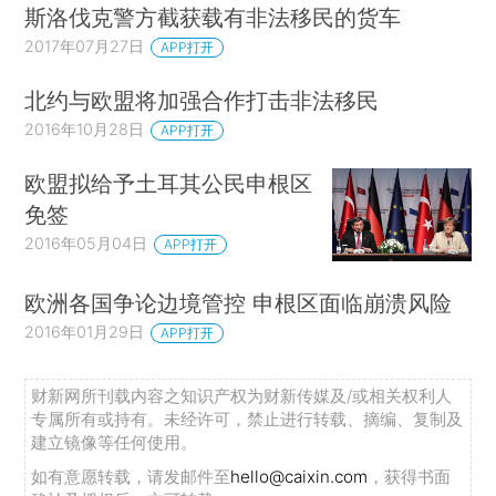
斯洛伐克警方截获载有非法移民的货车
2017年07月27日
APP打开
北约与欧盟将加强合作打击非法移民
2016年10月28日
APP打开
欧盟拟给予土耳其公民申根区
免签
2016年05月04日
APP打开
欧洲各国争论边境管控 申根区面临崩溃风险
2016年01月29日
APP打开
财新网所刊载内容之知识产权为财新传媒及/或相关权利人
专属所有或持有。未经许可，禁止进行转载、摘编、复制及
建立镜像等任何使用。
如有意愿转载，请发邮件至
hello@caixin.com
，获得书面