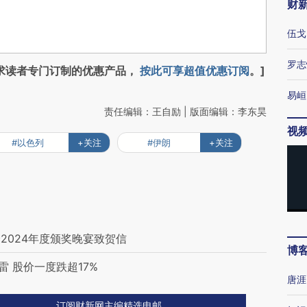
财
伍戈
罗志
求读者专门订制的优惠产品，
按此可享超值优惠订阅
。]
易峘
责任编辑：王自励 | 版面编辑：李东昊
视
#以色列
+关注
#伊朗
+关注
2024年度颁奖晚宴致贺信
博
雷 股价一度跌超17%
唐涯
订阅财新网主编精选电邮