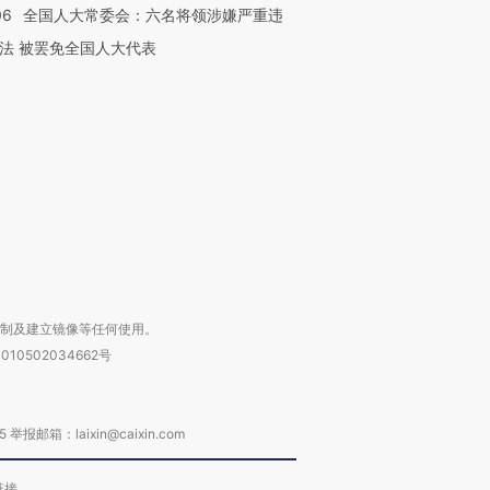
06
全国人大常委会：六名将领涉嫌严重违
法 被罢免全国人大代表
跨国走私7万
视线｜被称为“蟑螂”的印
视线｜“入侵”还是“人道危
检体内含3种
度Z世代 用街头抗争将教
机”？难民潮撕裂西班牙
秘鲁纳斯
育部长拱下台
飞地休达
13人遇难
进第四届链博
【商旅对话】华住集团
技“链”接产
【特别呈现】寻找100种
CFO：不靠规模取胜，华
【特别呈
有意思的生活方式·第三对
住三大增长引擎是什么？
有意思的
复制及建立镜像等任何使用。
010502034662号
箱：laixin@caixin.com
链接