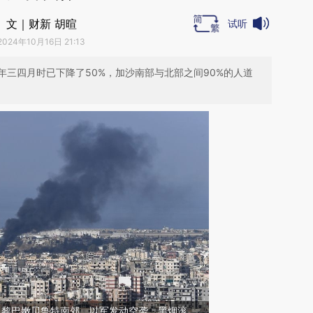
文｜财新 胡暄
试听
2024年10月16日 21:13
三四月时已下降了50%，加沙南部与北部之间90%的人道
6日，黎巴嫩贝鲁特南郊，以军发动空袭，黑烟滚