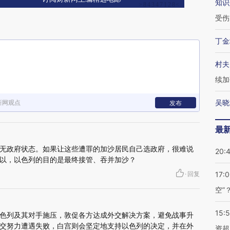
知识
受伤
丁金
村夫
续加
吴晓
新网观点
发布
最
无政府状态。如果让这些遭罪的加沙居民自己选政府，很难说
20:
以，以色列的目的是最终接管、吞并加沙？
·
回复
17:
空”
15:
色列及其对手施压，敦促各方达成外交解决方案，避免战事升
交努力遭遇失败，白宫则会坚定地支持以色列的决定，并在外
资超