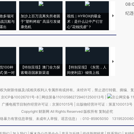
08:
纪违
致多瑙河
加沙上百万流离失所者困
视线｜HYROX的吸金
马航飞行员
二战沉船与
于“塑料烤箱” 高温引发健
术：是什么让中产们甘
粒摇头丸 尿
露出
康危机
心“花钱找虐”？
毒品
【推广】走
找100种
【特别呈现】澳门全力探
【特别呈现】《东莞，人
会，让数智科
式·第一对
索葡语国家新渠道
间便利店》倾情上线
业
权为财新传媒及/或相关权利人专属所有或持有。未经许可，禁止进行转载、摘编、
京ICP备10026701号-8
|
网信算备110105862729401250013号
|
京公网安备 11
广播电视节目制作经营许可证：京第01015号
|
出版物经营许可证：第直100013号
Copyright 财新网 All Rights Reserved 版权所有 复制必究
害信息举报、未成年人举报、谣言信息）：010-85905050 13195200605 举报邮
于我们
|
加入我们
|
啄木鸟公益基金会
|
意见与反馈
|
提供新闻线索
|
联系我们
|
友情