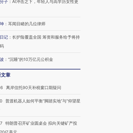
分子
：
AI冲击之下，年轻人与高学历女性更
坤
：
耳闻目睹的几位律师
日记
：
长护险覆盖全国 筹资和服务给予将持
码
波
：
“沉睡”的10万亿元公积金
新文章
46
离岸信托90天补税窗口期疑问
00
普渡机器人如何平衡“脚踏实地”与“仰望星
？
57
特朗普召开矿业圆桌会 拟向关键矿产投
20亿美元