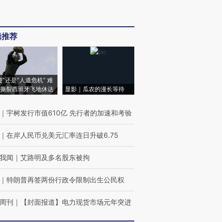
辑推荐
侵”还是“人道危机” 难
撕裂西班牙飞地休达
显影｜瓜农的漫长等待
｜
宇树发行市值610亿 先行者的加速和考验
｜
在岸人民币兑美元汇率连日升破6.75
我闻
｜
艾路明及多名股东被拘
｜
特朗普再签两份行政令限制出生公民权
周刊
｜
【封面报道】电力现货市场元年突进