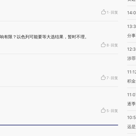
1
·
回复
14:
13:
分事
响有限？以色列可能要等大选结果，暂时不理。
8
·
回复
12:
涉罪
11:1
7
·
回复
积金
11:0
逐季
5
·
回复
10:
远是