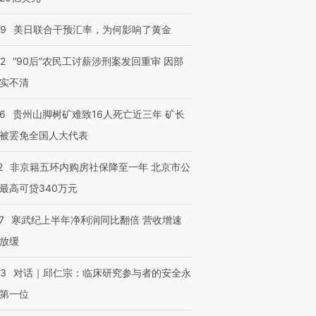
09
美日联合干预汇率，为何影响了黄金
32
“90后”农民工讨薪涉刑案发回重审 因部
实不清
36
贵州山脚树矿难致16人死亡近三年 矿长
被罢免全国人大代表
2
非京籍五环内购房社保降至一年 北京市公
最高可贷340万元
7
寒武纪上半年净利润同比翻倍 营收增速
放缓
53
对话｜邱仁宗：临床研究参与者的安全永
第一位