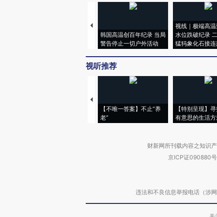
视线｜极端高温
韩国高温创百年纪录 当局
水位跌破纪录 
警告停止一切户外活动
猛犸象化石接连
视听推荐
【不唯一答案】不止“养
【特别呈现】寻
老”
有意思的生活方
财新网所刊载内容之知识产
京ICP证090880号
违法和不良信息举报电话（涉网络暴力有
关