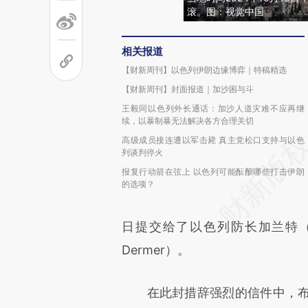
滚。图：视觉中国
相关报道
【财新周刊】以色列伊朗边缘博弈｜特稿精选
【财新周刊】封面报道｜加沙困与斗
王毅同以色列外长通话：加沙人道灾难不应再继
续，以暴制暴无法解决各方合理关切
高级成员接连遭以军击毙 真主党松口支持与以色
列谈判停火
报复行动箭在弦上 以色列可能酝酿哪些打击伊朗
的选项？
日提交给了以色列防长加兰特（Yo
Dermer）。
在此封措辞强烈的信件中，布林