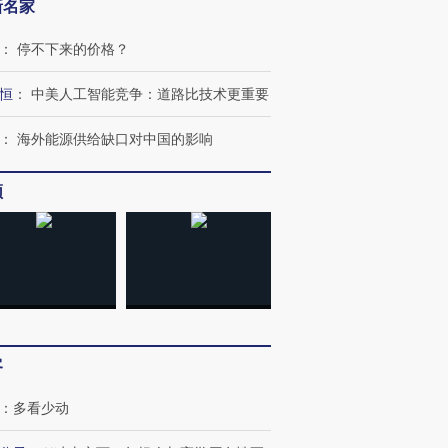
新名家
：
停不下来的价格？
恒
：
中美人工智能竞争：道路比技术更重要
：
海外能源供给缺口对中国的影响
频
客
：
多看少动