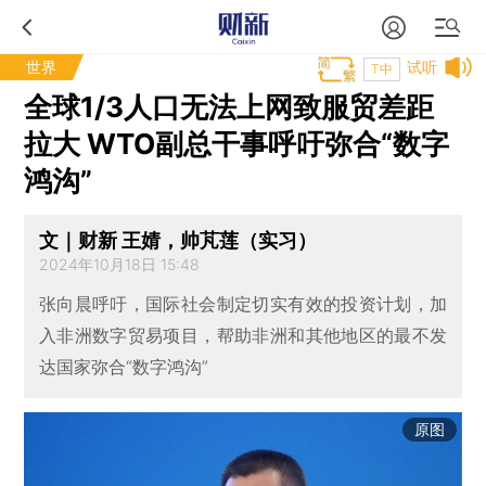
世界
试听
T中
全球1/3人口无法上网致服贸差距
拉大 WTO副总干事呼吁弥合“数字
鸿沟”
文｜财新 王婧，帅芃莲（实习）
2024年10月18日 15:48
张向晨呼吁，国际社会制定切实有效的投资计划，加
入非洲数字贸易项目，帮助非洲和其他地区的最不发
达国家弥合“数字鸿沟”
原图