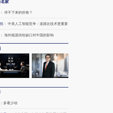
新名家
：
停不下来的价格？
恒
：
中美人工智能竞争：道路比技术更重要
：
海外能源供给缺口对中国的影响
频
客
：
多看少动