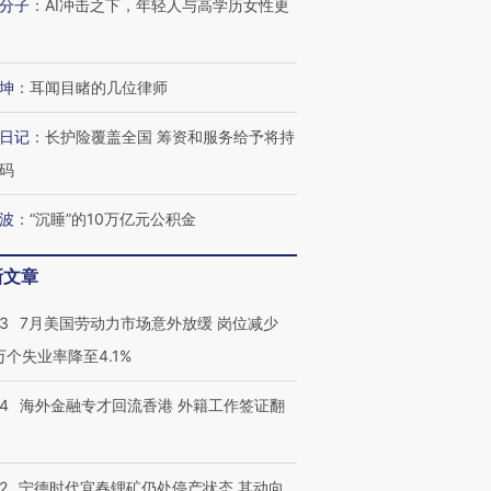
分子
：
AI冲击之下，年轻人与高学历女性更
坤
：
耳闻目睹的几位律师
日记
：
长护险覆盖全国 筹资和服务给予将持
码
波
：
“沉睡”的10万亿元公积金
新文章
43
7月美国劳动力市场意外放缓 岗位减少
3万个失业率降至4.1%
14
海外金融专才回流香港 外籍工作签证翻
2
宁德时代宜春锂矿仍处停产状态 其动向