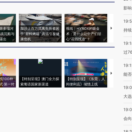
影响
19:5
致多瑙河
加沙上百万流离失所者困
视线｜HYROX的吸金
马航飞行员
持续
二战沉船与
于“塑料烤箱” 高温引发健
术：是什么让中产们甘
粒摇头丸 尿
露出
康危机
心“花钱找虐”？
毒品
19:1
过7
19:1
【推广】走
能否
找100种
【特别呈现】澳门全力探
【特别呈现】《东莞，人
会，让数智科
式·第一对
索葡语国家新渠道
间便利店》倾情上线
业
19:
大选
19:0
会向
18: