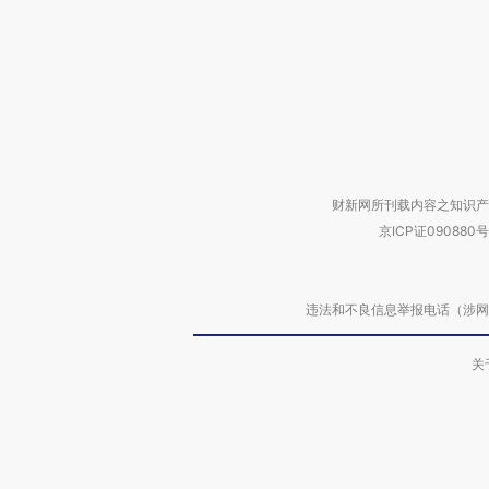
财新网所刊载内容之知识产
京ICP证090880号
违法和不良信息举报电话（涉网络暴力有
关