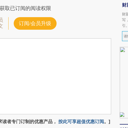
财
获取已订阅的阅读权限
财
员
写
订阅/会员升级
文
引
求读者专门订制的优惠产品，
按此可享超值优惠订阅
。]