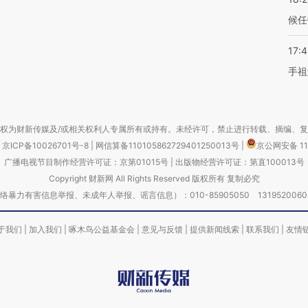
候任
17:
手祖
权为财新传媒及/或相关权利人专属所有或持有。未经许可，禁止进行转载、摘编、
京ICP备10026701号-8
|
网信算备110105862729401250013号
|
京公网安备 11
广播电视节目制作经营许可证：京第01015号
|
出版物经营许可证：第直100013号
Copyright 财新网 All Rights Reserved 版权所有 复制必究
害信息举报、未成年人举报、谣言信息）：010-85905050 13195200605 举报邮
于我们
|
加入我们
|
啄木鸟公益基金会
|
意见与反馈
|
提供新闻线索
|
联系我们
|
友情