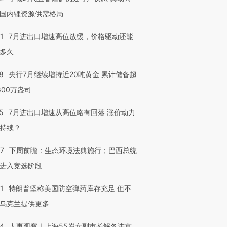
国内锂资源供需格局
1
7月进出口增速高位放缓，价格驱动还能
跨国走私7万
视线｜被称为“蟑螂”的印
视线｜“入侵”还是“人道危
多久
检体内含3种
度Z世代 用街头抗争将教
机”？难民潮撕裂西班牙
秘鲁纳斯
育部长拱下台
飞地休达
13人遇难
8
央行7月继续增持近20吨黄金 累计储备超
600万盎司
5
7月进出口增速从高位略有回落 涨价动力
进第四届链博
【商旅对话】华住集团
持续？
技“链”接产
【特别呈现】寻找100种
CFO：不靠规模取胜，华
【特别呈
有意思的生活方式·第三对
住三大增长引擎是什么？
有意思的
07
下周前瞻：生态环境法典施行；巴西总统
进入竞选阶段
1
特朗普坚称美国防空弹药库存充足 但不
乌克兰提供更多
24
人事观察｜上海55岁女副市长解冬进京