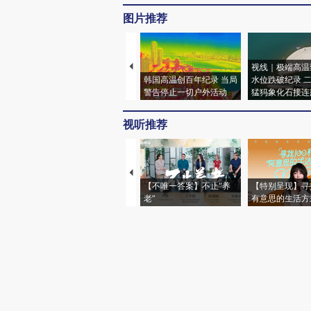
图片推荐
视线｜极端高温
韩国高温创百年纪录 当局
水位跌破纪录 
警告停止一切户外活动
猛犸象化石接连
视听推荐
【不唯一答案】不止“养
【特别呈现】寻
老”
有意思的生活方