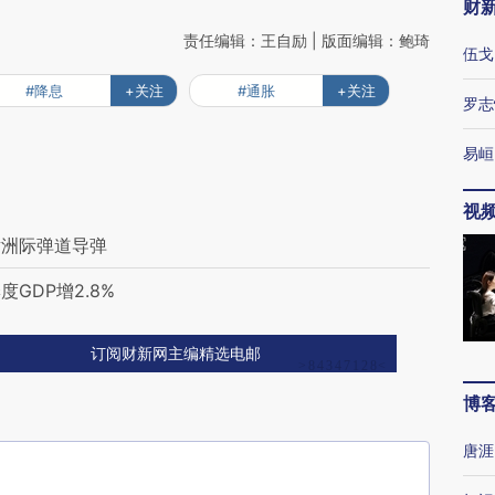
财
责任编辑：王自励 | 版面编辑：鲍琦
伍戈
#降息
+关注
#通胀
+关注
罗志
易峘
视
射洲际弹道导弹
GDP增2.8%
订阅财新网主编精选电邮
博
唐涯