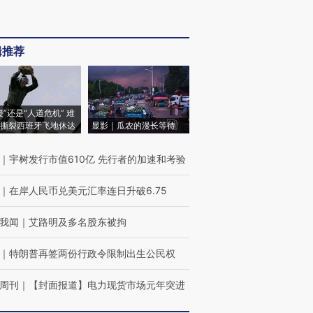
辑推荐
侵”还是“人道危机” 难
撕裂西班牙飞地休达
显影｜瓜农的漫长等待
｜
宇树发行市值610亿 先行者的加速和考验
｜
在岸人民币兑美元汇率连日升破6.75
我闻
｜
艾路明及多名股东被拘
｜
特朗普再签两份行政令限制出生公民权
周刊
｜
【封面报道】电力现货市场元年突进