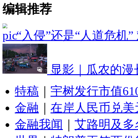
编辑推荐
“入侵”还是“人道危机
显影｜瓜农的漫
特稿
｜
宇树发行市值61
金融
｜
在岸人民币兑美元
金融我闻
｜
艾路明及多