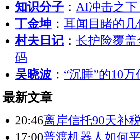
知识分子
：
AI冲击之
丁金坤
：
耳闻目睹的几
村夫日记
：
长护险覆盖
码
吴晓波
：
“沉睡”的10
最新文章
20:46
离岸信托90天补
17:00
普渡机器人如何平