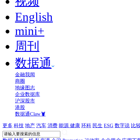
视频
English
mini+
周刊
数据通
金融我闻
商圈
地缘图志
企业数据库
沪深股市
港股
数据通Claw🦞
更多
科技
地产
汽车
消费
能源
健康
环科
民生
ESG
数字说
比