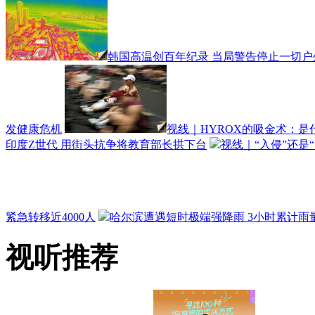
韩国高温创百年纪录 当局警告停止一切户
发健康危机
视线｜HYROX的吸金术：是
印度Z世代 用街头抗争将教育部长拱下台
视线｜“入侵”还是
紧急转移近4000人
哈尔滨遭遇短时极端强降雨 3小时累计雨量
视听推荐