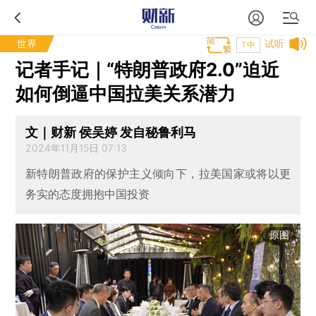
世界
试听
T中
记者手记｜“特朗普政府2.0”迫近
如何倒逼中国拉美关系潜力
文｜财新 侯吴婷 发自秘鲁利马
2024年11月15日 07:13
新特朗普政府的保护主义倾向下，拉美国家或将以更
务实的态度拥抱中国投资
原图