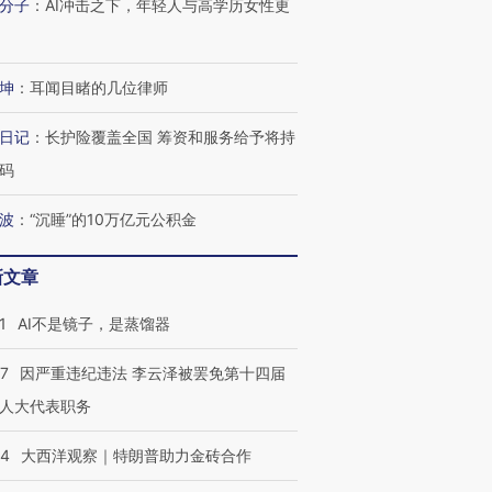
分子
：
AI冲击之下，年轻人与高学历女性更
坤
：
耳闻目睹的几位律师
日记
：
长护险覆盖全国 筹资和服务给予将持
码
波
：
“沉睡”的10万亿元公积金
新文章
1
AI不是镜子，是蒸馏器
07
因严重违纪违法 李云泽被罢免第十四届
人大代表职务
44
大西洋观察｜特朗普助力金砖合作