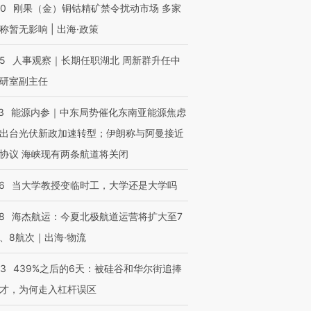
40
刚果（金）铜钴精矿禁令扰动市场 多家
称暂无影响 | 出海·政策
25
人事观察｜长期任职湖北 周新群升任中
研室副主任
3
能源内参｜中东局势催化东南亚能源焦虑
出台光伏新政加速转型；伊朗称与阿曼接近
协议 海峡现有两条航道将关闭
6
当大学教授变临时工，大学还是大学吗
8
海杰航运：今夏北极航道运营将扩大至7
、8航次｜出海·物流
53
439%之后的6天：被硅谷和华尔街追捧
才，为何走入杠杆误区