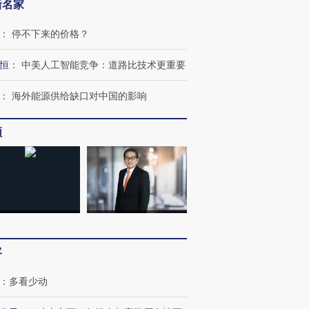
新名家
：
停不下来的价格？
恒
：
中美人工智能竞争：道路比技术更重要
：
海外能源供给缺口对中国的影响
频
客
：
多看少动