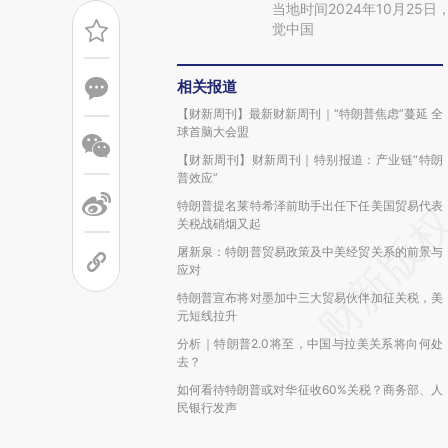
当地时间2024年10月2
觉中国
相关报道
【财新周刊】最新财新周刊｜“特朗普焦虑”蔓延 全
球首脑大会盟
【财新周刊】财新周刊｜特别报道：产业链“特朗
普效应”
特朗普提名莱特希泽前助手出任下任美国贸易代表
关税战硝烟又起
屠新泉：特朗普贸易政策及中美经贸关系的前景与
应对
特朗普宣布将对墨加中三大贸易伙伴加征关税，美
元短线拉升
分析｜特朗普2.0将至，中国与拉美关系将向何处
去？
如何看待特朗普或对华征收60%关税？商务部、人
民银行发声