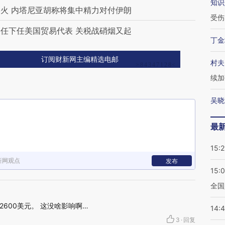
知识
火 内塔尼亚胡称将集中精力对付伊朗
受伤
任下任美国贸易代表 关税战硝烟又起
丁金
订阅财新网主编精选电邮
村夫
续加
吴晓
最
15:2
新网观点
发布
15:
全国
600美元。 这没啥影响啊…
14:
3
·
回复