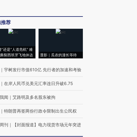
辑推荐
侵”还是“人道危机” 难
撕裂西班牙飞地休达
显影｜瓜农的漫长等待
｜
宇树发行市值610亿 先行者的加速和考验
｜
在岸人民币兑美元汇率连日升破6.75
我闻
｜
艾路明及多名股东被拘
｜
特朗普再签两份行政令限制出生公民权
周刊
｜
【封面报道】电力现货市场元年突进