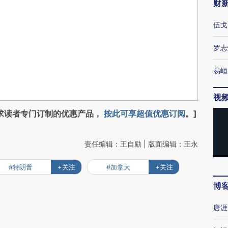
财
伍戈
罗志
易峘
视
求读者专门订制的优惠产品，
按此可享超值优惠订阅
。]
责任编辑：王自励 | 版面编辑：王永
#特朗普
+关注
#加拿大
+关注
博
唐涯