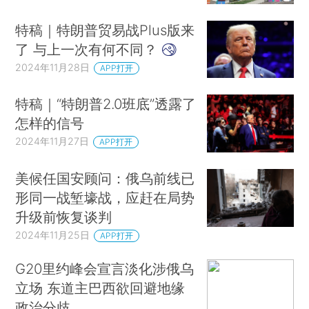
特稿｜特朗普贸易战Plus版来
了 与上一次有何不同？
2024年11月28日
APP打开
特稿｜“特朗普2.0班底”透露了
怎样的信号
2024年11月27日
APP打开
美候任国安顾问：俄乌前线已
形同一战堑壕战，应赶在局势
升级前恢复谈判
2024年11月25日
APP打开
G20里约峰会宣言淡化涉俄乌
立场 东道主巴西欲回避地缘
政治分歧