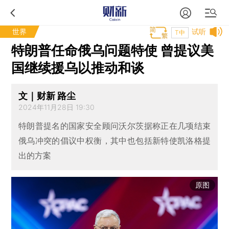
世界
试听
T中
特朗普任命俄乌问题特使 曾提议美
国继续援乌以推动和谈
文｜财新 路尘
2024年11月28日 19:30
特朗普提名的国家安全顾问沃尔茨据称正在几项结束
俄乌冲突的倡议中权衡，其中也包括新特使凯洛格提
出的方案
原图