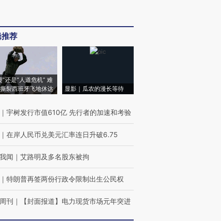
辑推荐
侵”还是“人道危机” 难
撕裂西班牙飞地休达
显影｜瓜农的漫长等待
｜
宇树发行市值610亿 先行者的加速和考验
｜
在岸人民币兑美元汇率连日升破6.75
我闻
｜
艾路明及多名股东被拘
｜
特朗普再签两份行政令限制出生公民权
周刊
｜
【封面报道】电力现货市场元年突进