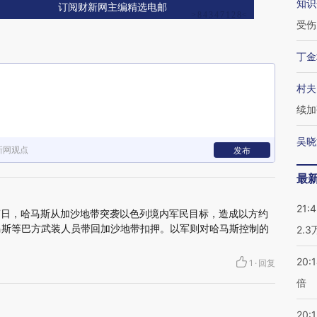
知识
订阅财新网主编精选电邮
受伤
丁金
村夫
续加
吴晓
新网观点
发布
最
21:
月7日，哈马斯从加沙地带突袭以色列境内军民目标，造成以方约
哈马斯等巴方武装人员带回加沙地带扣押。以军则对哈马斯控制的
2.
20:
1
·
回复
倍
20:1