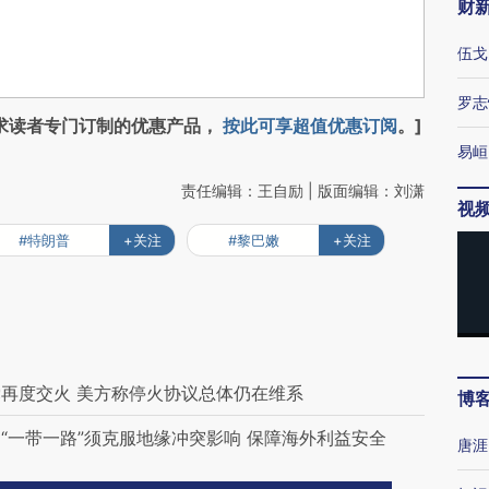
财
伍戈
罗志
求读者专门订制的优惠产品，
按此可享超值优惠订阅
。]
易峘
责任编辑：王自励 | 版面编辑：刘潇
视
#特朗普
+关注
#黎巴嫩
+关注
再度交火 美方称停火协议总体仍在维系
博
“一带一路”须克服地缘冲突影响 保障海外利益安全
唐涯