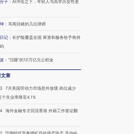
分子
：
AI冲击之下，年轻人与高学历女性更
坤
：
耳闻目睹的几位律师
日记
：
长护险覆盖全国 筹资和服务给予将持
码
波
：
“沉睡”的10万亿元公积金
新文章
43
7月美国劳动力市场意外放缓 岗位减少
3万个失业率降至4.1%
14
海外金融专才回流香港 外籍工作签证翻
2
宁德时代宜春锂矿仍处停产状态 其动向