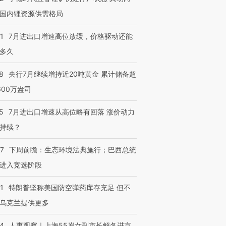
国内锂资源供需格局
1
7月进出口增速高位放缓，价格驱动还能
多久
8
央行7月继续增持近20吨黄金 累计储备超
600万盎司
5
7月进出口增速从高位略有回落 涨价动力
持续？
07
下周前瞻：生态环境法典施行；巴西总统
进入竞选阶段
1
特朗普坚称美国防空弹药库存充足 但不
乌克兰提供更多
24
人事观察｜上海55岁女副市长解冬进京