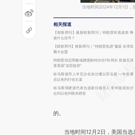
当地时间2024年12月1日，
相关报道
【财新周刊】最新财新周刊｜特朗普班底成形 释
放什么信号？
【财新周刊】财新周刊｜“特朗普焦虑”蔓延 全球首
脑大会盟
特朗普拟启用极端拥趸帕特尔任FBI局长 曾扬言清
算美国“深层政府”
哈马斯领导人辛瓦尔在加沙遭以军击毙 一年前袭
击以色列行动主谋
哈马斯强硬派代表当选新任领导人 常年隐居加沙
位列以色列暗杀榜首
的。
当地时间12月2日，美国当选