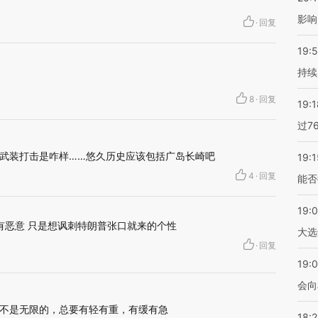
影响
·
回复
19:5
持续
8
·
回复
19:1
过7
武装打击是咋样……悠久历史应该包括广岛长崎吧
19:1
4
·
回复
能否
19:
有恶意 只是想讽刺特朗普张口就来的个性
大选
·
回复
19:0
会向
不是无限的，总要有轻有重，有缓有急
18: