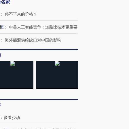
新名家
：
停不下来的价格？
恒
：
中美人工智能竞争：道路比技术更重要
：
海外能源供给缺口对中国的影响
频
客
：
多看少动