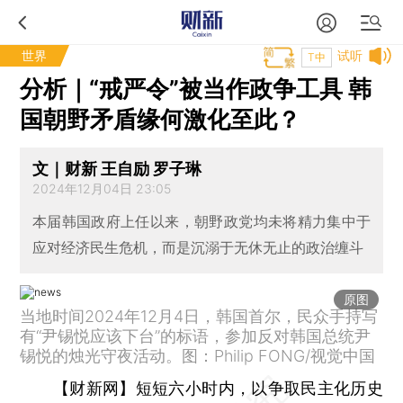
世界
试听
T中
分析｜“戒严令”被当作政争工具 韩
国朝野矛盾缘何激化至此？
文｜财新 王自励 罗子琳
2024年12月04日 23:05
本届韩国政府上任以来，朝野政党均未将精力集中于
应对经济民生危机，而是沉溺于无休无止的政治缠斗
原图
当地时间2024年12月4日，韩国首尔，民众手持写
有“尹锡悦应该下台”的标语，参加反对韩国总统尹
锡悦的烛光守夜活动。图：Philip FONG/视觉中国
【财新网】
短短六小时内，以争取民主化历史