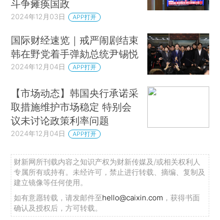
斗争瘫痪国政
2024年12月03日
APP打开
国际财经速览｜戒严闹剧结束
韩在野党着手弹劾总统尹锡悦
2024年12月04日
APP打开
【市场动态】韩国央行承诺采
取措施维护市场稳定 特别会
议未讨论政策利率问题
2024年12月04日
APP打开
财新网所刊载内容之知识产权为财新传媒及/或相关权利人
专属所有或持有。未经许可，禁止进行转载、摘编、复制及
建立镜像等任何使用。
如有意愿转载，请发邮件至
hello@caixin.com
，获得书面
确认及授权后，方可转载。