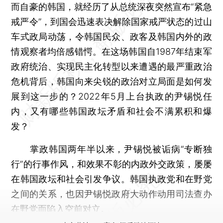
而自豪的韩国，就经历了从总统深夜突然宣布“紧急
戒严令”，到国会迅速表决解除国家戒严状态的过山
车式政局动荡，令韩国民众、政客及韩国内外的政
情观察者均倍感错愕。在这场韩国自1987年结束军
政府统治、实现民主化转型以来遭遇的最严重政治
危机背后，韩国向来尖锐的政治对立局面是如何发
展到这一步的？2022年5月上台执政的尹锡悦任
内，又有哪些韩国政坛矛盾和社会不满累积和爆
发？
掌政韩国两年半以来，尹锡悦被诟病“专断独
行”的行事作风，和效果不彰的内政外交政策，屡屡
在韩国政坛和社会引发争议。韩国执政党和在野党
之间的关系，也因尹锡悦政府大动作动用司法查办
在野党而陷入空前对立。