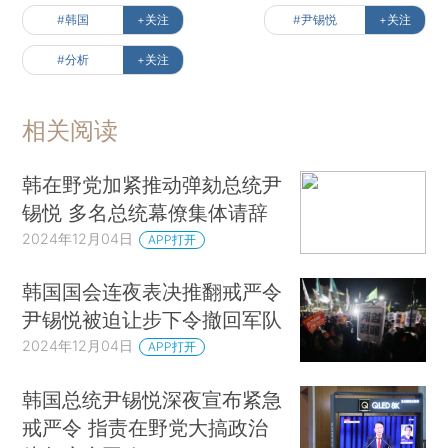
#韩国
+关注
#尹锡悦
+关注
#分析
+关注
相关阅读
韩在野党加紧推动弹劾总统尹
锡悦 多名总统幕僚集体请辞
2024年12月04日
APP打开
韩国国会连夜表决推翻戒严令
尹锡悦被迫让步下令撤回军队
2024年12月04日
APP打开
韩国总统尹锡悦深夜宣布紧急
戒严令 指责在野党大搞政治