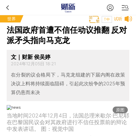
世界
试听
T中
法国政府首遭不信任动议推翻 反对
派矛头指向马克龙
文｜财新 侯吴婷
2024年12月05日 18:21
在分裂的议会格局下，马克龙组建的下届内阁在政策
决议上料将持续面临阻碍，引起此次纷争的2025年预
算仍悬而未决
原图
当地时间2024年12月4日，法国总理米歇尔·巴尼耶
在巴黎国民议会对其政府进行不信任投票前的辩论
中发表讲话。 图：视觉中国