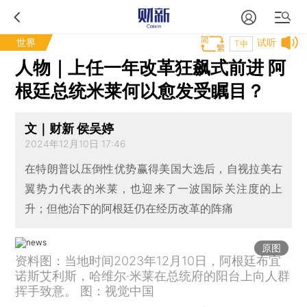
世界
试听
T中
人物｜上任一年改革狂飙式前进 阿
根廷总统米莱何以愈发受瞩目？
文｜财新 侯吴婷
2024年12月10日 17:46
在特朗普以压倒性优势赢得美国大选后，自视拉美右
翼势力代表的米莱，也迎来了一波国际关注度的上
升；但他治下的阿根廷仍在经历改革的阵痛
原图
资料图：当地时间2023年12月10日，阿根廷布宜
诺斯艾利斯，哈维尔·米莱在总统府的阳台上向人群
挥手致意。 图：视觉中国