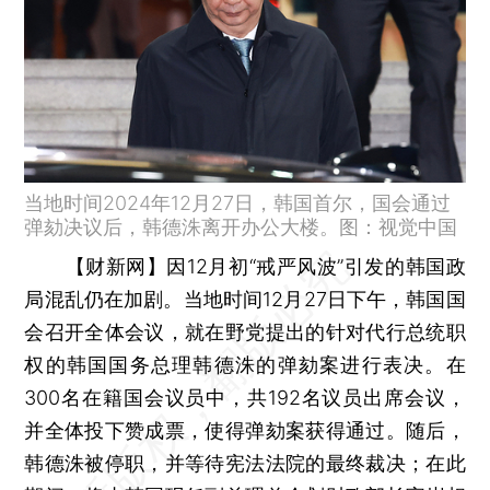
当地时间2024年12月27日，韩国首尔，国会通过
弹劾决议后，韩德洙离开办公大楼。图：视觉中国
【财新网】
因12月初“戒严风波”引发的韩国政
局混乱仍在加剧。当地时间12月27日下午，韩国国
会召开全体会议，就在野党提出的针对代行总统职
权的韩国国务总理韩德洙的弹劾案进行表决。在
300名在籍国会议员中，共192名议员出席会议，
并全体投下赞成票，使得弹劾案获得通过。随后，
韩德洙被停职，并等待宪法法院的最终裁决；在此