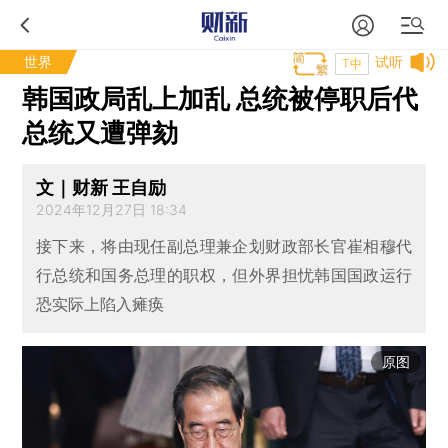
世界
试听
T中
韩国政局乱上加乱 总统被停职后代
总统又遭弹劾
文｜财新 王自励
2024年12月27日 18:34
接下来，将由现任副总理兼企划财政部长官崔相穆代
行总统和国务总理的职权，但外界担忧韩国国政运行
恐实际上陷入瘫痪
原图